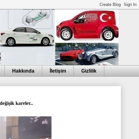
Hakkında
İletişim
Gizlilik
ğişik kareler..