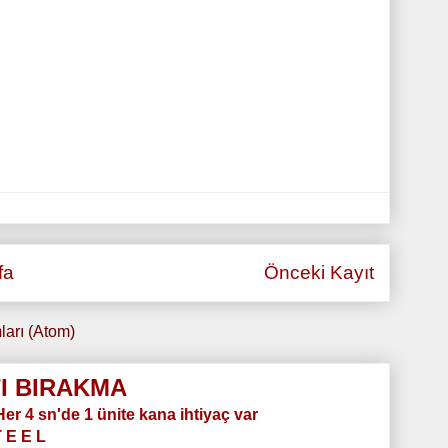
fa
Önceki Kayıt
ları (Atom)
I BIRAKMA
.Her 4 sn'de 1 ünite kana ihtiyaç var
T E E L