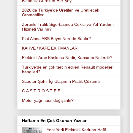
Bilmeniz Gereken Her Şey
2026'da Türkiye'de Üretilen ve Üretilecek
Otomobiller
Zorunlu Trafik Sigortasında Çekici ve Yol Yardımı
Hizmeti Var mı?
Fiat Albea ABS Beyni Nerede Satılır?
KAHVE / KAFE EKİPMANLARI
Elektrikli Araç Kaskosu Nedir, Kapsamı Nelerdir?
Türkiye’de en çok tercih edilen Renault modelleri
hangileri?
Scooter-Şehir İçi Ulaşımın Pratik Çözümü
G A S T R O S T E E L
Motor yağı nasıl değiştirilir?
Haftanın En Çok Okunan Yazıları
Yeni Yerli Elektrikli Karluna Hafif