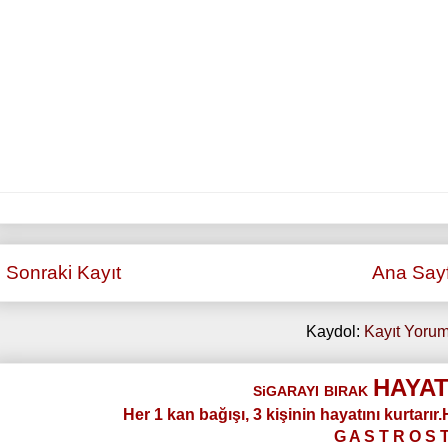
Sonraki Kayıt
Ana Say
Kaydol:
Kayıt Yorum
HAYAT
SiGARAYI
BIRAK
Her 1 kan bağışı, 3 kişinin hayatını kurtarır
G A S T R O S 