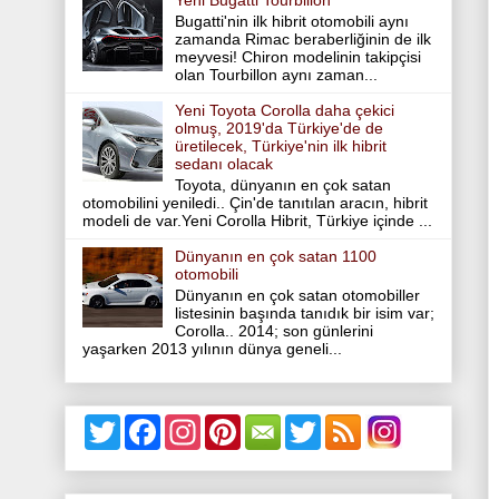
Yeni Bugatti Tourbillon
Bugatti'nin ilk hibrit otomobili aynı
zamanda Rimac beraberliğinin de ilk
meyvesi! Chiron modelinin takipçisi
olan Tourbillon aynı zaman...
Yeni Toyota Corolla daha çekici
olmuş, 2019'da Türkiye'de de
üretilecek, Türkiye'nin ilk hibrit
sedanı olacak
Toyota, dünyanın en çok satan
otomobilini yeniledi.. Çin'de tanıtılan aracın, hibrit
modeli de var.Yeni Corolla Hibrit, Türkiye içinde ...
Dünyanın en çok satan 1100
otomobili
Dünyanın en çok satan otomobiller
listesinin başında tanıdık bir isim var;
Corolla.. 2014; son günlerini
yaşarken 2013 yılının dünya geneli...
T
F
I
P
T
w
a
n
i
w
i
c
s
n
i
t
e
t
t
t
t
b
a
e
t