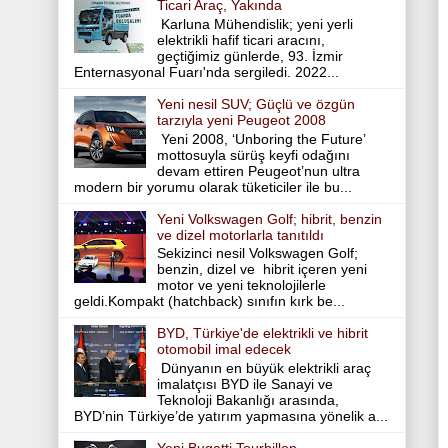
Ticari Araç, Yakında
Karluna Mühendislik; yeni yerli
elektrikli hafif ticari aracını,
geçtiğimiz günlerde, 93. İzmir
Enternasyonal Fuarı'nda sergiledi. 2022...
Yeni nesil SUV; Güçlü ve özgün
tarzıyla yeni Peugeot 2008
Yeni 2008, ‘Unboring the Future’
mottosuyla sürüş keyfi odağını
devam ettiren Peugeot’nun ultra
modern bir yorumu olarak tüketiciler ile bu...
Yeni Volkswagen Golf; hibrit, benzin
ve dizel motorlarla tanıtıldı
Sekizinci nesil Volkswagen Golf;
benzin, dizel ve hibrit içeren yeni
motor ve yeni teknolojilerle
geldi.Kompakt (hatchback) sınıfın kırk be...
BYD, Türkiye'de elektrikli ve hibrit
otomobil imal edecek
Dünyanın en büyük elektrikli araç
imalatçısı BYD ile Sanayi ve
Teknoloji Bakanlığı arasında,
BYD’nin Türkiye’de yatırım yapmasına yönelik a...