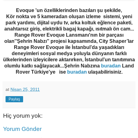
Evoque 'un özelliklerinden bazıları şu şekilde,
Kör nokta ve 5 kameradan oluşan izleme sistemi, yeni
park yardımı, dijital uydu tv, arka koltuk eğlence paketi,
anahtarsız giriş, elektrikli bagaj kapağı, ısıtmalı ön cam...
Range Rover Evoque Lansmanı'nın bir parçası
olan''Şehrin Nabzı'' projesi kapsamında, City Shaper’lar
Range Rover Evoque ile İstanbul’da yaşadıkları
deneyimleri sosyal medya yoluyla dünyanın farklı
ülkelerinden izleyicilere aktarırken, İstanbul’un tanıtımına
olumlu katkı sağlayacak...Şehrin Nabzına
buradan
Land
Rover Türkiye'ye ise
buradan
ulaşabilirisiniz.
at
Nisan 25, 2011
Paylaş
Hiç yorum yok:
Yorum Gönder