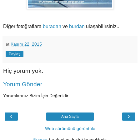
Diğer fotoğraflara
buradan
ve
burdan
ulaşabilirsiniz..
at
Kasım 22, 2015
Paylaş
Hiç yorum yok:
Yorum Gönder
Yorumlarınız Bizim İçin Değerlidir..
‹
›
Ana Sayfa
Web sürümünü görüntüle
Blogger
tarafından desteklenmektedir.