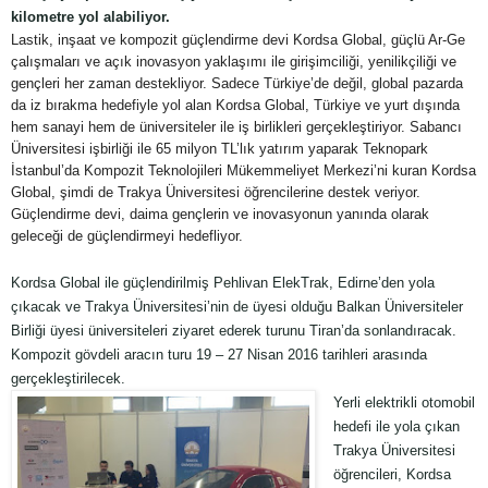
kilometre yol alabiliyor.
Lastik, inşaat ve kompozit güçlendirme devi Kordsa Global, güçlü Ar-Ge
çalışmaları ve açık inovasyon yaklaşımı ile girişimciliği, yenilikçiliği ve
gençleri her zaman destekliyor. Sadece Türkiye’de değil, global pazarda
da iz bırakma hedefiyle yol alan Kordsa Global, Türkiye ve yurt dışında
hem sanayi hem de üniversiteler ile iş birlikleri gerçekleştiriyor. Sabancı
Üniversitesi işbirliği ile 65 milyon TL’lık yatırım yaparak Teknopark
İstanbul’da Kompozit Teknolojileri Mükemmeliyet Merkezi’ni kuran Kordsa
Global, şimdi de Trakya Üniversitesi öğrencilerine destek veriyor.
Güçlendirme devi, daima gençlerin ve inovasyonun yanında olarak
geleceği de güçlendirmeyi hedefliyor.
Kordsa Global ile güçlendirilmiş Pehlivan ElekTrak, Edirne’den yola
çıkacak ve Trakya Üniversitesi’nin de üyesi olduğu Balkan Üniversiteler
Birliği üyesi üniversiteleri ziyaret ederek turunu Tiran’da sonlandıracak.
Kompozit gövdeli aracın turu 19 – 27 Nisan 2016 tarihleri arasında
gerçekleştirilecek.
Yerli elektrikli otomobil
hedefi ile yola çıkan
Trakya Üniversitesi
öğrencileri, Kordsa