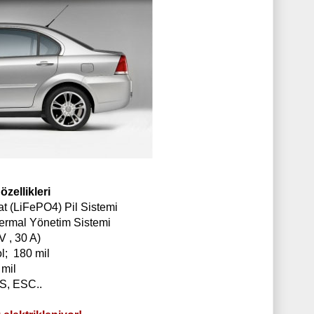
özellikleri
t (LiFePO4) Pil Sistemi
Termal Yönetim Sistemi
V , 30 A)
ol; 180 mil
 mil
BS, ESC..