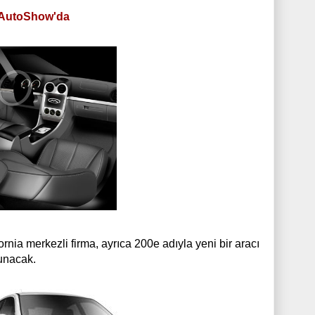
 AutoShow'da
fornia merkezli
firma, ayrıca 200e
adıyla yeni bir aracı
unacak.