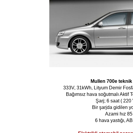
Mullen 700e teknik 
333V, 31kWh, Lityum Demir Fosfa
Bağımsız hava soğutmalı Aktif 
Şarj; 6 saat ( 220 
Bir şarjda gidilen y
Azami hız 85
6 hava yastığı, A