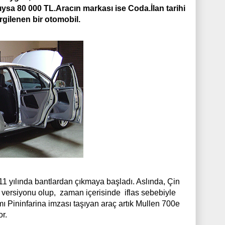
ıysa 80 000 TL.Aracın markası ise Coda.İlan tarihi
rgilenen bir otomobil.
1 yılında bantlardan çıkmaya başladı. Aslında
,
Çin
r versiyonu
olup,
zaman içerisinde
iflas sebebiyle
ı Pininfarina imzası taşıyan araç artık Mullen 700e
or.