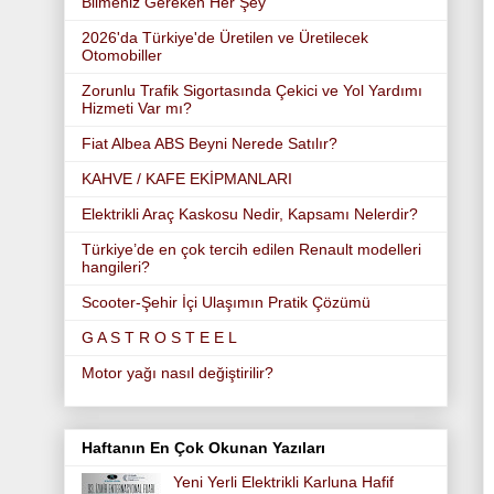
Bilmeniz Gereken Her Şey
2026'da Türkiye'de Üretilen ve Üretilecek
Otomobiller
Zorunlu Trafik Sigortasında Çekici ve Yol Yardımı
Hizmeti Var mı?
Fiat Albea ABS Beyni Nerede Satılır?
KAHVE / KAFE EKİPMANLARI
Elektrikli Araç Kaskosu Nedir, Kapsamı Nelerdir?
Türkiye’de en çok tercih edilen Renault modelleri
hangileri?
Scooter-Şehir İçi Ulaşımın Pratik Çözümü
G A S T R O S T E E L
Motor yağı nasıl değiştirilir?
Haftanın En Çok Okunan Yazıları
Yeni Yerli Elektrikli Karluna Hafif