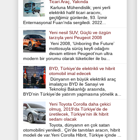
Ticari Araç, Yakında
Karluna Mühendislik; yeni yerli
elektrikli hafif ticari aracını,
geçtiğimiz günlerde, 93. İzmir
Enternasyonal Fuarı'nda sergiledi. 2022...
Yeni nesil SUV; Güçlü ve özgün
tarzıyla yeni Peugeot 2008
Yeni 2008, ‘Unboring the Future’
mottosuyla sürüş keyfi odağını
devam ettiren Peugeot’nun ultra
modern bir yorumu olarak tüketiciler ile bu...
BYD, Türkiye'de elektrikli ve hibrit
otomobil imal edecek
Dünyanın en büyük elektrikli araç
imalatçısı BYD ile Sanayi ve
Teknoloji Bakanlığı arasında,
BYD’nin Türkiye’de yatırım yapmasına yönelik a...
Yeni Toyota Corolla daha çekici
olmuş, 2019'da Türkiye'de de
üretilecek, Türkiye'nin ilk hibrit
sedanı olacak
Toyota, dünyanın en çok satan
otomobilini yeniledi.. Çin'de tanıtılan aracın, hibrit
modeli de var.Yeni Corolla Hibrit, Türkiye içinde ...