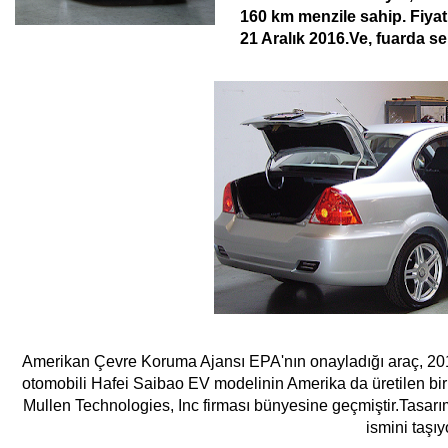
160 km menzile sahip.
Fiyat
21 Aralık 2016.Ve, fuarda se
Amerikan
Çevre Koruma Ajansı
EPA'nın onayladığı araç, 201
otomobili
Hafei Saibao EV modelinin Amerika da üretil
en bi
Mullen
Technologies, Inc firması bünyesine geçmiştir.Tasarım
ismini taşıy