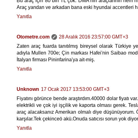
Bu araç için 80 bin TL çok. DMA'nın araçlarının hem me
Araç yandan ve arkadan bana eski hyundai accentleri hat
Yanıtla
Otometre.com
28 Aralık 2016 23:57:00 GMT+3
Zaten araç fuarda tanıtılmış bireysel olarak Türkiye 
adıyla Mullen 700e; Çin markası Hafei'nin Saibao modeli
İtalyan firması Pininfarina'ya ait-miş.
Yanıtla
Unknown
17 Ocak 2017 13:53:00 GMT+3
Fiyatını görünce bende araştırdım.40000 dolar fiyatı v
elektrikli ve çok iyi işçilik ve kaporta olması gerek. Tes
araç alacaksanız Amerikan olmalı diye düşünüyorum. Ö
karşılar.Tek çekinceö akü.Onuda satıcısı sorun yok diyor
Yanıtla