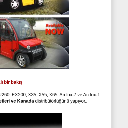
lı bir bakış
U260, EX200, X35, X55, X65, Arcfox-7
ve Arcfox-1
etleri ve Kanada
distr
ibütörlüğünü yapıyor..