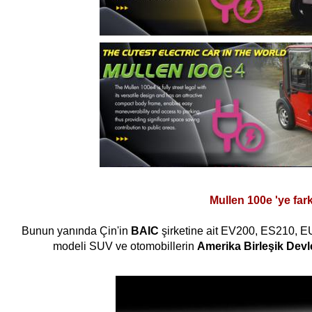
Mullen 100e 'ye fark
Bunun yanında Çin
'in
BAIC
şirketine ait EV200, ES210, E
modeli SU
V ve otomobillerin
Amerika Birleşik Devl