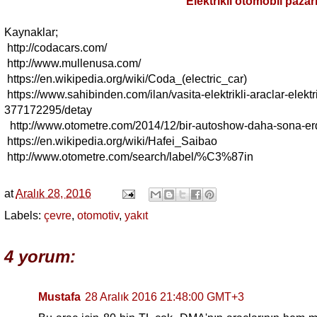
Elektrikli otomobil pazarı
K
aynakla
r;
http://codacars.com/
http://www.mullenusa.com/
https://en.wikipedia.org/wiki/Coda_(electric_car)
https://www.sahibinden.com/ilan/vasita-elektrikli-araclar-elektri
377172295/detay
http://www.otometre.com/2014/12/bir-autoshow-daha-sona-erd
https://en.wikipedia.org/wiki/Hafei_Saibao
http://www.otometre.com/search/label/%C3%87in
at
Aralık 28, 2016
Labels:
çevre
,
otomotiv
,
yakıt
4 yorum:
Mustafa
28 Aralık 2016 21:48:00 GMT+3