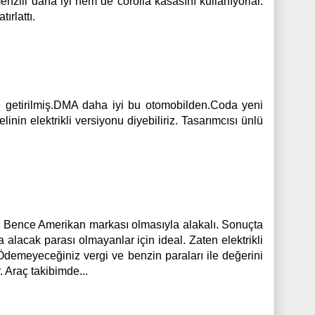
nzili daha iyi hem de corolla kasasını kullanıyorlar.
ırlattı.
ye getirilmiş.DMA daha iyi bu otomobilden.Coda yeni
nin elektrikli versiyonu diyebiliriz. Tasarımcısı ünlü
ar. Bence Amerikan markası olmasıyla alakalı. Sonuçta
la alacak parası olmayanlar için ideal. Zaten elektrikli
demeyeceğiniz vergi ve benzin paraları ile değerini
. Araç takibimde...