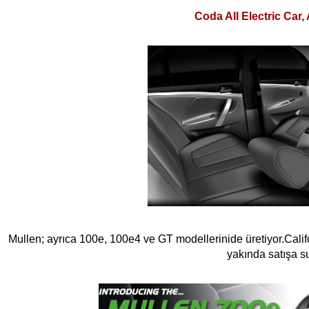
Coda All Electric Car
,
Mulle
n
;
ayrıca 100e, 100e4
ve
GT modellerinide üretiyor.Cali
ya
kında satışa s