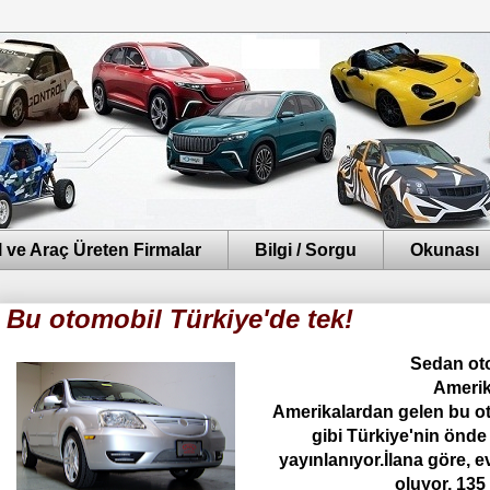
 ve Araç Üreten Firmalar
Bilgi / Sorgu
Okunası
Bu otomobil Türkiye'de tek!
S
edan oto
Amerik
Amerikalardan gelen bu o
gibi Türkiye'nin önde 
yayınlanıyor.İlana göre, e
oluyor, 135