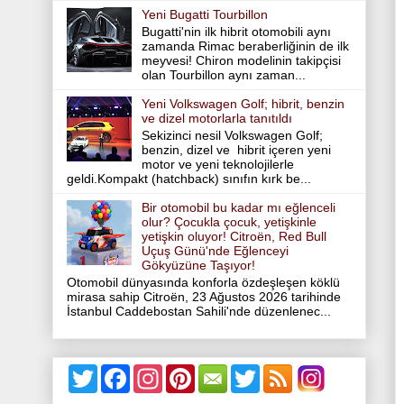
Yeni Bugatti Tourbillon
Bugatti'nin ilk hibrit otomobili aynı
zamanda Rimac beraberliğinin de ilk
meyvesi! Chiron modelinin takipçisi
olan Tourbillon aynı zaman...
Yeni Volkswagen Golf; hibrit, benzin
ve dizel motorlarla tanıtıldı
Sekizinci nesil Volkswagen Golf;
benzin, dizel ve hibrit içeren yeni
motor ve yeni teknolojilerle
geldi.Kompakt (hatchback) sınıfın kırk be...
Bir otomobil bu kadar mı eğlenceli
olur? Çocukla çocuk, yetişkinle
yetişkin oluyor! Citroën, Red Bull
Uçuş Günü'nde Eğlenceyi
Gökyüzüne Taşıyor!
Otomobil dünyasında konforla özdeşleşen köklü
mirasa sahip Citroën, 23 Ağustos 2026 tarihinde
İstanbul Caddebostan Sahili'nde düzenlenec...
T
F
I
P
T
w
a
n
i
w
i
c
s
n
i