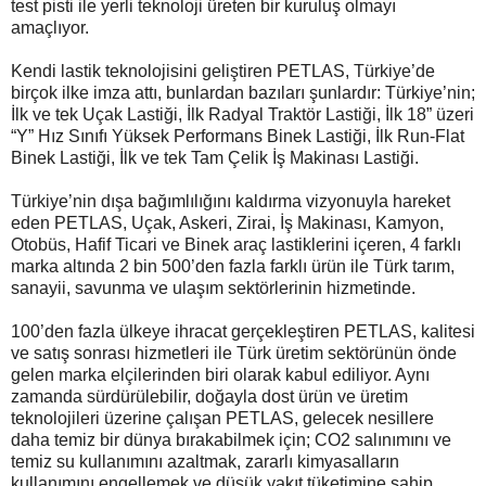
test pisti ile yerli teknoloji üreten bir kuruluş olmayı
amaçlıyor.
Kendi lastik teknolojisini geliştiren PETLAS, Türkiye’de
birçok ilke imza attı, bunlardan bazıları şunlardır: Türkiye’nin;
İlk ve tek Uçak Lastiği, İlk Radyal Traktör Lastiği, İlk 18” üzeri
“Y” Hız Sınıfı Yüksek Performans Binek Lastiği, İlk Run-Flat
Binek Lastiği, İlk ve tek Tam Çelik İş Makinası Lastiği.
Türkiye’nin dışa bağımlılığını kaldırma vizyonuyla hareket
eden PETLAS, Uçak, Askeri, Zirai, İş Makinası, Kamyon,
Otobüs, Hafif Ticari ve Binek araç lastiklerini içeren, 4 farklı
marka altında 2 bin 500’den fazla farklı ürün ile Türk tarım,
sanayii, savunma ve ulaşım sektörlerinin hizmetinde.
100’den fazla ülkeye ihracat gerçekleştiren PETLAS, kalitesi
ve satış sonrası hizmetleri ile Türk üretim sektörünün önde
gelen marka elçilerinden biri olarak kabul ediliyor. Aynı
zamanda sürdürülebilir, doğayla dost ürün ve üretim
teknolojileri üzerine çalışan PETLAS, gelecek nesillere
daha temiz bir dünya bırakabilmek için; CO2 salınımını ve
temiz su kullanımını azaltmak, zararlı kimyasalların
kullanımını engellemek ve düşük yakıt tüketimine sahip