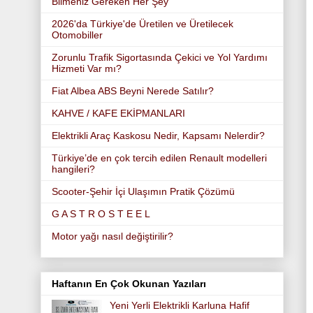
Bilmeniz Gereken Her Şey
2026'da Türkiye'de Üretilen ve Üretilecek
Otomobiller
Zorunlu Trafik Sigortasında Çekici ve Yol Yardımı
Hizmeti Var mı?
Fiat Albea ABS Beyni Nerede Satılır?
KAHVE / KAFE EKİPMANLARI
Elektrikli Araç Kaskosu Nedir, Kapsamı Nelerdir?
Türkiye’de en çok tercih edilen Renault modelleri
hangileri?
Scooter-Şehir İçi Ulaşımın Pratik Çözümü
G A S T R O S T E E L
Motor yağı nasıl değiştirilir?
Haftanın En Çok Okunan Yazıları
Yeni Yerli Elektrikli Karluna Hafif