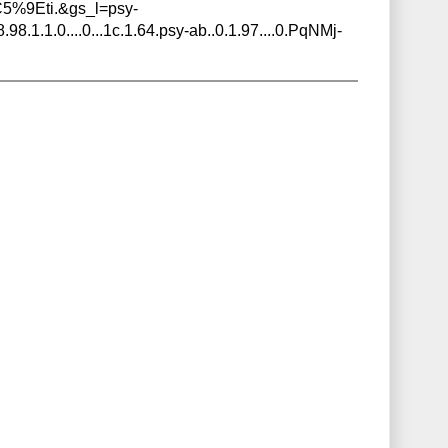
5%9Eti.&gs_l=psy-
8.1.1.0....0...1c.1.64.psy-ab..0.1.97....0.PqNMj-