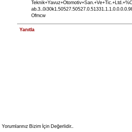
Teknik+Yavuz+Otomotiv+San.+Ve+Tic.+Ltd.+%C
ab.3..0i30k1.50527.50527.0.51331.1.1.0.0.0.0.98.9
Ofmcw
Yanıtla
Yorumlarınız Bizim İçin Değerlidir..