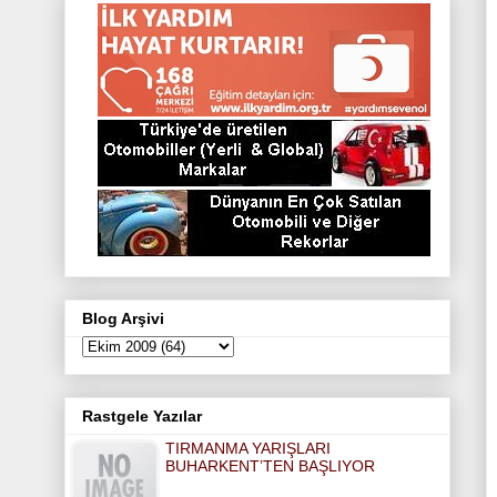
e
o
g
r
e
r
o
r
e
r
k
a
s
m
t
Blog Arşivi
Rastgele Yazılar
TIRMANMA YARIŞLARI
BUHARKENT’TEN BAŞLIYOR