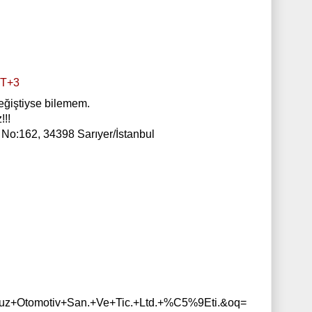
MT+3
değiştiyse bilemem.
!!!
m No:162, 34398 Sarıyer/İstanbul
+Otomotiv+San.+Ve+Tic.+Ltd.+%C5%9Eti.&oq=