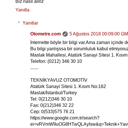
Biz nasıl aliriz
Yanıtla
Yanıtlar
Otometre.com
5 Ağustos 2018 00:09:00 G
İnternette böyle bir bilgi var.Ama zaman içinde 
Bu bilgi yanlışssa bir sorumluluk kabul etmiyoruz
Maslak Mahallesi, Atatürk Sanayi Sitesi 1. Kısı
Telefon: (0212) 346 30 10
.......
TEKNİKYAVUZ OTOMOTİV
Atatürk Sanayi Sitesi 1. Kısım No:162
Maslak/İstanbul/Turkey
Tel: 0(212)346 30 10
Fax: 0(212)346 32 22
Cep: 0(533)575 76 21
https://www.google.com.tr/search?
ei=vRVmW9uOG8HTwQLAyIsw&q=Teknik+Yavuz