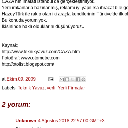
CAZA'nın imalatı İstanbul'da gerçekleştiriliyor..
Yerli imkanlarla hazırlanmış, reklamı iyi yapılırsa ihracat bile ge
HazeyTürk ile rakip olan iki araçta kendilerinin Türkiye'de ilk ol
Bu konuda yorum yok.
İkisininde haklı olduklarını düşünüyoruz..
Kaynak;
http://www.teknikyavuz.com/CAZA.htm
Fotoğraf; www.otometre.com
http://otolist.blogspot.com/
at
Ekim 09, 2009
Labels:
Teknik Yavuz
,
yerli
,
Yerli Firmalar
2 yorum:
Unknown
4 Ağustos 2018 22:57:00 GMT+3