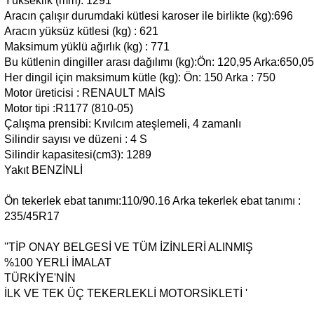
Yükseklik (mm): 1291
Aracın çalışır durumdaki kütlesi karoser ile birlikte (kg):696
Aracın yüksüz kütlesi (kg) : 621
Maksimum yüklü ağırlık (kg) : 771
Bu kütlenin dingiller arası dağılımı (kg):Ön: 120,95 Arka:650,05
Her dingil için maksimum kütle (kg): Ön: 150 Arka : 750
Motor üreticisi : RENAULT MAİS
Motor tipi :R1177 (810-05)
Çalışma prensibi: Kıvılcım ateşlemeli, 4 zamanlı
Silindir sayısı ve düzeni : 4 S
Silindir kapasitesi(cm3): 1289
Yakıt BENZİNLİ
Ön tekerlek ebat tanımı:110/90.16 Arka tekerlek ebat tanımı :
235/45R17
''TİP ONAY BELGESİ VE TÜM İZİNLERİ ALINMIŞ
%100 YERLİ İMALAT
TÜRKİYE'NİN
İLK VE TEK ÜÇ TEKERLEKLİ MOTORSİKLETİ '