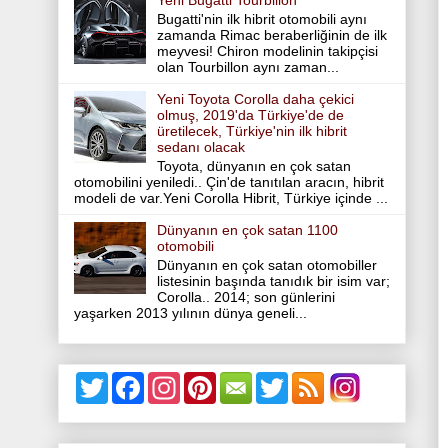
Yeni Bugatti Tourbillon
Bugatti'nin ilk hibrit otomobili aynı
zamanda Rimac beraberliğinin de ilk
meyvesi! Chiron modelinin takipçisi
olan Tourbillon aynı zaman...
Yeni Toyota Corolla daha çekici
olmuş, 2019'da Türkiye'de de
üretilecek, Türkiye'nin ilk hibrit
sedanı olacak
Toyota, dünyanın en çok satan
otomobilini yeniledi.. Çin'de tanıtılan aracın, hibrit
modeli de var.Yeni Corolla Hibrit, Türkiye içinde ...
Dünyanın en çok satan 1100
otomobili
Dünyanın en çok satan otomobiller
listesinin başında tanıdık bir isim var;
Corolla.. 2014; son günlerini
yaşarken 2013 yılının dünya geneli...
T
F
I
P
T
w
a
n
i
w
i
c
s
n
i
t
e
t
t
t
t
b
a
e
t