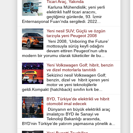
Ticari Araç, Yakında
Karluna Mühendislik; yeni yerli
elektrikli hafif ticari aracını,
geçtiğimiz günlerde, 93. İzmir
Enternasyonal Fuarı'nda sergiledi. 2022...
Yeni nesil SUV; Güçlü ve özgün
tarzıyla yeni Peugeot 2008
Yeni 2008, ‘Unboring the Future’
mottosuyla sürüş keyfi odağını
devam ettiren Peugeot’nun ultra
modern bir yorumu olarak tüketiciler ile bu...
Yeni Volkswagen Golf; hibrit, benzin
ve dizel motorlarla tanıtıldı
Sekizinci nesil Volkswagen Golf;
benzin, dizel ve hibrit içeren yeni
motor ve yeni teknolojilerle
geldi.Kompakt (hatchback) sınıfın kırk be...
BYD, Türkiye'de elektrikli ve hibrit
otomobil imal edecek
Dünyanın en büyük elektrikli araç
imalatçısı BYD ile Sanayi ve
Teknoloji Bakanlığı arasında,
BYD’nin Türkiye’de yatırım yapmasına yönelik a...