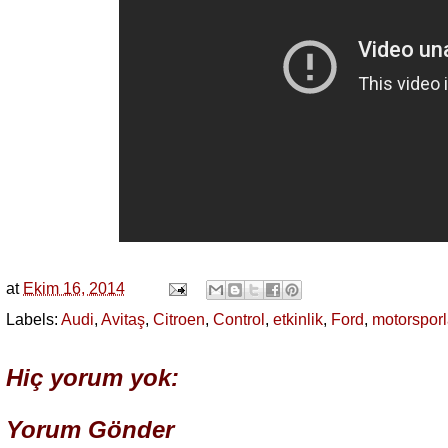
at
Ekim 16, 2014
Labels:
Audi
,
Avitaş
,
Citroen
,
Control
,
etkinlik
,
Ford
,
motorsporl
Hiç yorum yok:
Yorum Gönder