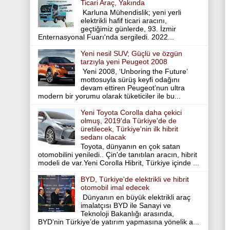
Ticari Araç, Yakında
Karluna Mühendislik; yeni yerli
elektrikli hafif ticari aracını,
geçtiğimiz günlerde, 93. İzmir
Enternasyonal Fuarı'nda sergiledi. 2022...
Yeni nesil SUV; Güçlü ve özgün
tarzıyla yeni Peugeot 2008
Yeni 2008, ‘Unboring the Future’
mottosuyla sürüş keyfi odağını
devam ettiren Peugeot’nun ultra
modern bir yorumu olarak tüketiciler ile bu...
Yeni Toyota Corolla daha çekici
olmuş, 2019'da Türkiye'de de
üretilecek, Türkiye'nin ilk hibrit
sedanı olacak
Toyota, dünyanın en çok satan
otomobilini yeniledi.. Çin'de tanıtılan aracın, hibrit
modeli de var.Yeni Corolla Hibrit, Türkiye içinde ...
BYD, Türkiye'de elektrikli ve hibrit
otomobil imal edecek
Dünyanın en büyük elektrikli araç
imalatçısı BYD ile Sanayi ve
Teknoloji Bakanlığı arasında,
BYD’nin Türkiye’de yatırım yapmasına yönelik a...