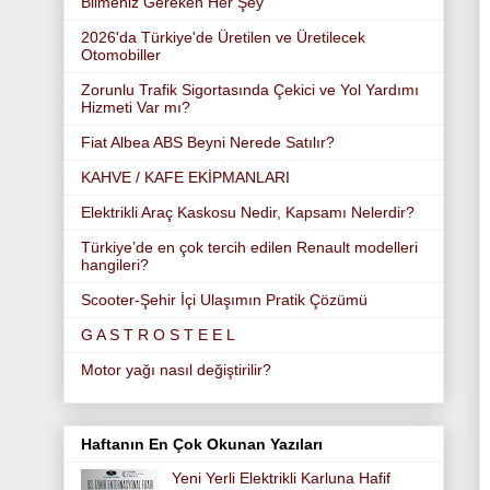
Bilmeniz Gereken Her Şey
2026'da Türkiye'de Üretilen ve Üretilecek
Otomobiller
Zorunlu Trafik Sigortasında Çekici ve Yol Yardımı
Hizmeti Var mı?
Fiat Albea ABS Beyni Nerede Satılır?
KAHVE / KAFE EKİPMANLARI
Elektrikli Araç Kaskosu Nedir, Kapsamı Nelerdir?
Türkiye’de en çok tercih edilen Renault modelleri
hangileri?
Scooter-Şehir İçi Ulaşımın Pratik Çözümü
G A S T R O S T E E L
Motor yağı nasıl değiştirilir?
Haftanın En Çok Okunan Yazıları
Yeni Yerli Elektrikli Karluna Hafif