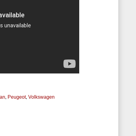
arı
,
Peugeot
,
Volkswagen