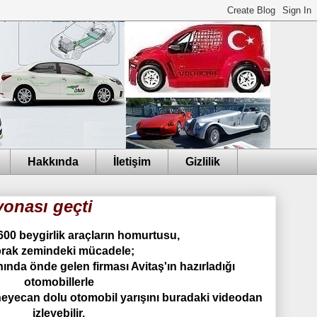
Hakkında
İletişim
Gizlilik
yonası geçti
 600 beygirlik araçların homurtusu,
prak zemindeki mücadele;
ında önde gelen firması Avitaş'ın hazırladığı
otomobillerle
 heyecan dolu otomobil yarışını buradaki videodan
izleyebilir,