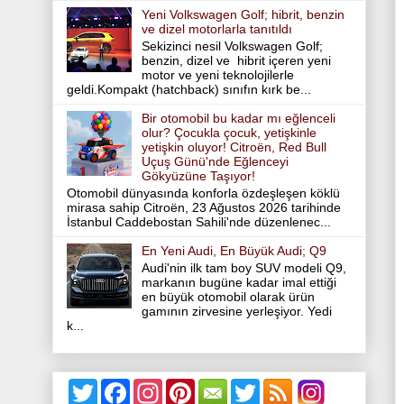
Yeni Volkswagen Golf; hibrit, benzin
ve dizel motorlarla tanıtıldı
Sekizinci nesil Volkswagen Golf;
benzin, dizel ve hibrit içeren yeni
motor ve yeni teknolojilerle
geldi.Kompakt (hatchback) sınıfın kırk be...
Bir otomobil bu kadar mı eğlenceli
olur? Çocukla çocuk, yetişkinle
yetişkin oluyor! Citroën, Red Bull
Uçuş Günü'nde Eğlenceyi
Gökyüzüne Taşıyor!
Otomobil dünyasında konforla özdeşleşen köklü
mirasa sahip Citroën, 23 Ağustos 2026 tarihinde
İstanbul Caddebostan Sahili'nde düzenlenec...
En Yeni Audi, En Büyük Audi; Q9
Audi'nin ilk tam boy SUV modeli Q9,
markanın bugüne kadar imal ettiği
en büyük otomobil olarak ürün
gamının zirvesine yerleşiyor. Yedi
k...
T
F
I
P
T
w
a
n
i
w