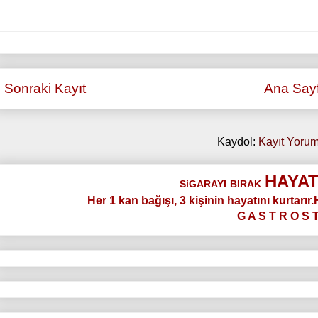
Sonraki Kayıt
Ana Say
Kaydol:
Kayıt Yorum
HAYAT
SiGARAYI
BIRAK
Her 1 kan bağışı, 3 kişinin hayatını kurtarır
G A S T R O S 