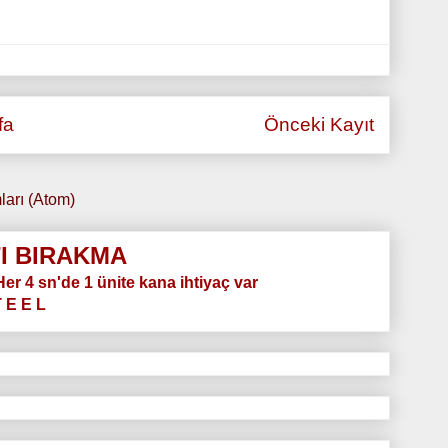
fa
Önceki Kayıt
ları (Atom)
I BIRAKMA
.Her 4 sn'de 1 ünite kana ihtiyaç var
T E E L