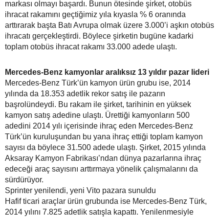
markası olmayı başardı. Bunun ötesinde şirket, otobüs
ihracat rakamını geçtiğimiz yıla kıyasla % 6 oranında
arttırarak başta Batı Avrupa olmak üzere 3.000’i aşkın otobüs
ihracatı gerçekleştirdi. Böylece şirketin bugüne kadarki
toplam otobüs ihracat rakamı 33.000 adede ulaştı.
Mercedes-Benz kamyonlar aralıksız 13 yıldır pazar lideri
Mercedes-Benz Türk’ün kamyon ürün grubu ise, 2014
yılında da 18.353 adetlik rekor satış ile pazarın
başrolündeydi. Bu rakam ile şirket, tarihinin en yüksek
kamyon satış adedine ulaştı. Ürettiği kamyonların 500
adedini 2014 yılı içerisinde ihraç eden Mercedes-Benz
Türk’ün kuruluşundan bu yana ihraç ettiği toplam kamyon
sayısı da böylece 31.500 adede ulaştı. Şirket, 2015 yılında
Aksaray Kamyon Fabrikası’ndan dünya pazarlarına ihraç
edeceği araç sayısını arttırmaya yönelik çalışmalarını da
sürdürüyor.
Sprinter yenilendi, yeni Vito pazara sunuldu
Hafif ticari araçlar ürün grubunda ise Mercedes-Benz Türk,
2014 yılını 7.825 adetlik satışla kapattı. Yenilenmesiyle