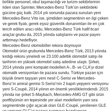
birlikte personel, okul taşımacılığı ve turizm sektörlerinin
lideri olan Sprinter, Mercedes-Benz Türk’ün sektördeki
gücüne güç kattı. 2014 yılı sonunda pazara sunulan yeni
Mercedes-Benz Vito ise, şimdiden segmentinin en ilgi çeken
ve gerek fiyatı, gerek eşsiz güvenlik donanımları ile en çok
tercih edilen aracı oldu. Mercedes-Benz Türk hafif ticari
araçlar grubu da, 2015 yılında satışlarını ve pazar payını
arttırmayı hedefliyor.
Mercedes-Benz otomobiller rekora doymuyor
Otomobil ürün grubunda Mercedes-Benz Türk, 2013 yılında
kırdığı rekoru yineledi ve 23.100 adetlik otomobil satışı ile
tarihinin en yüksek otomobil satış adedine ulaştı. Şirket,
2014 yılında yeni kompakt modelleri A-, B- ve CLA’yı dizel
otomatik versiyonları ile pazara sundu. Türkiye pazarı için
büyük önem taşıyan yeni nesil C-Serisi ve Mercedes-
Benz’in amiral gemisi S-Serisi’nin 2 kapılı yepyeni versiyonu
yeni S-Coupé, 2014 yılının en önemli yeniliklerindendi. 2015
yılında ise şirket S-Maybach, Mercedes-AMG GT gibi ürün
portföyünün en tepesinde yer alan modellerin yanı sıra
segmentinde çığır açacak olan GLE-Coupé, yenilenen GLE
ve yepyeni GLC’yi pazara sunmaya hazırlanıyor.