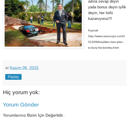
adına sevap deyin
yada bonus deyin iyilik
deyin, her türlü
kazanıyoruz!!!
Kaynak
http://www.carscoops.com/2
013/09/brazilian-man-plan-
to-bury-his-bentley.html
at
Kasım 06, 2015
Paylaş
Hiç yorum yok:
Yorum Gönder
Yorumlarınız Bizim İçin Değerlidir..