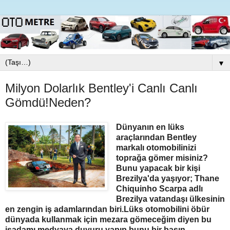
▼
Milyon Dolarlık Bentley'i Canlı Canlı
Gömdü!Neden?
Dünyanın en lüks
araçlarından
Bentley
markalı otomobilinizi
toprağa gömer misiniz?
Bunu yapacak bir kişi
Brezilya'da yaşıyor; Thane
Chiquinho Scarpa adlı
Brezilya vatandaşı ülkesinin
en zengin iş adamlarından biri.Lüks otomobili
n
i öbür
dünyada kullanmak için mezara gömeceğim diyen bu
işadamı medyaya duyuru yapıp bunu bir basın