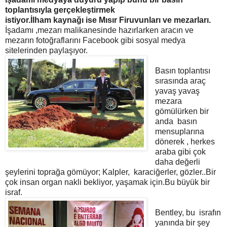
toplantısıyla gerçekleştirmek
istiyor.İlham kaynağı ise Mısır Firuvunları ve mezarları.
İşadamı ,mezarı malikanesinde hazırlarken aracın ve
mezarın fotoğraflarını Facebook gibi sosyal medya
sitelerinden paylaşıyor.
Basın toplantısı
sırasında araç
yavaş yavaş
mezara
gömülürken bir
anda basın
mensuplarına
dönerek , herkes
araba gibi çok
daha değerli
şeylerini toprağa gömüyor; Kalpler, karaciğerler, gözler..Bir
çok insan organ nakli bekliyor, yaşamak için.Bu büyük bir
israf.
Bentley, bu israfın
yanında bir şey