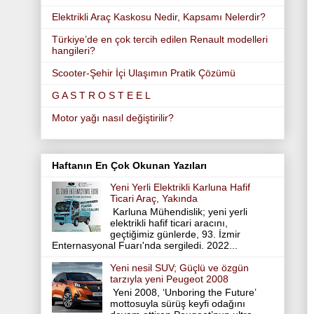
Elektrikli Araç Kaskosu Nedir, Kapsamı Nelerdir?
Türkiye’de en çok tercih edilen Renault modelleri
hangileri?
Scooter-Şehir İçi Ulaşımın Pratik Çözümü
G A S T R O S T E E L
Motor yağı nasıl değiştirilir?
Haftanın En Çok Okunan Yazıları
Yeni Yerli Elektrikli Karluna Hafif
Ticari Araç, Yakında
Karluna Mühendislik; yeni yerli
elektrikli hafif ticari aracını,
geçtiğimiz günlerde, 93. İzmir
Enternasyonal Fuarı'nda sergiledi. 2022...
Yeni nesil SUV; Güçlü ve özgün
tarzıyla yeni Peugeot 2008
Yeni 2008, ‘Unboring the Future’
mottosuyla sürüş keyfi odağını