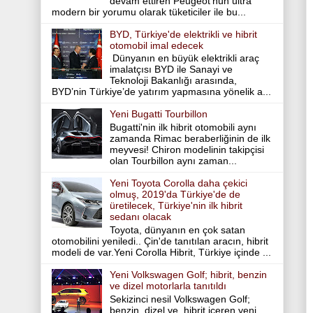
devam ettiren Peugeot’nun ultra
modern bir yorumu olarak tüketiciler ile bu...
BYD, Türkiye'de elektrikli ve hibrit
otomobil imal edecek
Dünyanın en büyük elektrikli araç
imalatçısı BYD ile Sanayi ve
Teknoloji Bakanlığı arasında,
BYD’nin Türkiye’de yatırım yapmasına yönelik a...
Yeni Bugatti Tourbillon
Bugatti'nin ilk hibrit otomobili aynı
zamanda Rimac beraberliğinin de ilk
meyvesi! Chiron modelinin takipçisi
olan Tourbillon aynı zaman...
Yeni Toyota Corolla daha çekici
olmuş, 2019'da Türkiye'de de
üretilecek, Türkiye'nin ilk hibrit
sedanı olacak
Toyota, dünyanın en çok satan
otomobilini yeniledi.. Çin'de tanıtılan aracın, hibrit
modeli de var.Yeni Corolla Hibrit, Türkiye içinde ...
Yeni Volkswagen Golf; hibrit, benzin
ve dizel motorlarla tanıtıldı
Sekizinci nesil Volkswagen Golf;
benzin, dizel ve hibrit içeren yeni