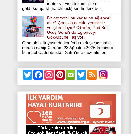
motor ve yeni teknolojilerle
geldi.Kompakt (hatchback) sınıfın kırk be...
Bir otomobil bu kadar mı eğlenceli
olur? Çocukla çocuk, yetişkinle
yetişkin oluyor! Citroën, Red Bull
Uçuş Günü'nde Eğlenceyi
Gökyüzüne Taşıyor!
Otomobil dünyasında konforla özdeşleşen köklü
mirasa sahip Citroën, 23 Ağustos 2026 tarihinde
İstanbul Caddebostan Sahili'nde düzenlenec...
T
F
I
P
T
w
a
n
i
w
i
c
s
n
i
t
e
t
t
t
t
b
a
e
t
e
o
g
r
e
r
o
r
e
r
k
a
s
m
t