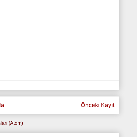
fa
Önceki Kayıt
ları (Atom)