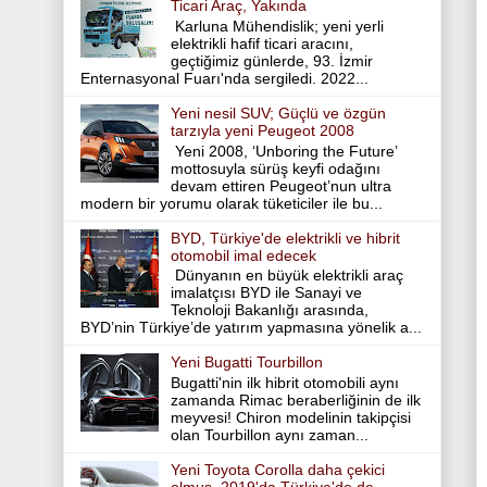
Ticari Araç, Yakında
Karluna Mühendislik; yeni yerli
elektrikli hafif ticari aracını,
geçtiğimiz günlerde, 93. İzmir
Enternasyonal Fuarı'nda sergiledi. 2022...
Yeni nesil SUV; Güçlü ve özgün
tarzıyla yeni Peugeot 2008
Yeni 2008, ‘Unboring the Future’
mottosuyla sürüş keyfi odağını
devam ettiren Peugeot’nun ultra
modern bir yorumu olarak tüketiciler ile bu...
BYD, Türkiye'de elektrikli ve hibrit
otomobil imal edecek
Dünyanın en büyük elektrikli araç
imalatçısı BYD ile Sanayi ve
Teknoloji Bakanlığı arasında,
BYD’nin Türkiye’de yatırım yapmasına yönelik a...
Yeni Bugatti Tourbillon
Bugatti'nin ilk hibrit otomobili aynı
zamanda Rimac beraberliğinin de ilk
meyvesi! Chiron modelinin takipçisi
olan Tourbillon aynı zaman...
Yeni Toyota Corolla daha çekici