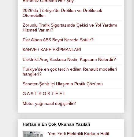
Bilmeniz Gereken Her Şey
2026'da Türkiye'de Üretilen ve Üretilecek
Otomobiller
Zorunlu Trafik Sigortasında Çekici ve Yol Yardımı
Hizmeti Var mı?
Fiat Albea ABS Beyni Nerede Satılır?
KAHVE / KAFE EKİPMANLARI
Elektrikli Araç Kaskosu Nedir, Kapsamı Nelerdir?
Türkiye’de en çok tercih edilen Renault modelleri
hangileri?
Scooter-Şehir İçi Ulaşımın Pratik Çözümü
G A S T R O S T E E L
Motor yağı nasıl değiştirilir?
Haftanın En Çok Okunan Yazıları
Yeni Yerli Elektrikli Karluna Hafif