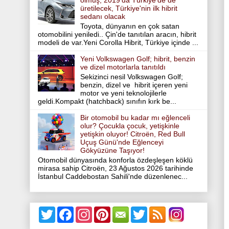
olmuş, 2019'da Türkiye'de de
üretilecek, Türkiye'nin ilk hibrit
sedanı olacak
Toyota, dünyanın en çok satan
otomobilini yeniledi.. Çin'de tanıtılan aracın, hibrit
modeli de var.Yeni Corolla Hibrit, Türkiye içinde ...
Yeni Volkswagen Golf; hibrit, benzin
ve dizel motorlarla tanıtıldı
Sekizinci nesil Volkswagen Golf;
benzin, dizel ve hibrit içeren yeni
motor ve yeni teknolojilerle
geldi.Kompakt (hatchback) sınıfın kırk be...
Bir otomobil bu kadar mı eğlenceli
olur? Çocukla çocuk, yetişkinle
yetişkin oluyor! Citroën, Red Bull
Uçuş Günü'nde Eğlenceyi
Gökyüzüne Taşıyor!
Otomobil dünyasında konforla özdeşleşen köklü
mirasa sahip Citroën, 23 Ağustos 2026 tarihinde
İstanbul Caddebostan Sahili'nde düzenlenec...
T
F
I
P
T
w
a
n
i
w
i
c
s
n
i