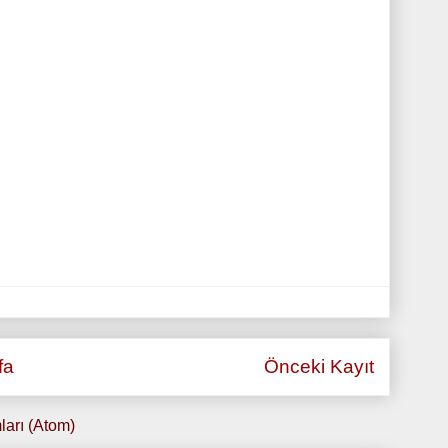
fa
Önceki Kayıt
ları (Atom)