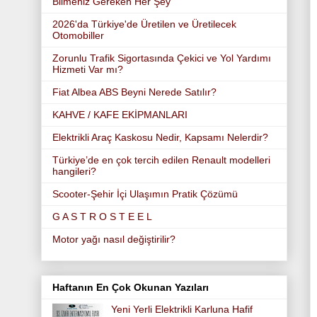
Bilmeniz Gereken Her Şey
2026'da Türkiye'de Üretilen ve Üretilecek
Otomobiller
Zorunlu Trafik Sigortasında Çekici ve Yol Yardımı
Hizmeti Var mı?
Fiat Albea ABS Beyni Nerede Satılır?
KAHVE / KAFE EKİPMANLARI
Elektrikli Araç Kaskosu Nedir, Kapsamı Nelerdir?
Türkiye’de en çok tercih edilen Renault modelleri
hangileri?
Scooter-Şehir İçi Ulaşımın Pratik Çözümü
G A S T R O S T E E L
Motor yağı nasıl değiştirilir?
Haftanın En Çok Okunan Yazıları
Yeni Yerli Elektrikli Karluna Hafif