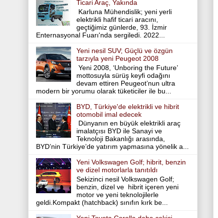
Ticari Araç, Yakında
Karluna Mühendislik; yeni yerli
elektrikli hafif ticari aracını,
geçtiğimiz günlerde, 93. İzmir
Enternasyonal Fuarı'nda sergiledi. 2022...
Yeni nesil SUV; Güçlü ve özgün
tarzıyla yeni Peugeot 2008
Yeni 2008, ‘Unboring the Future’
mottosuyla sürüş keyfi odağını
devam ettiren Peugeot’nun ultra
modern bir yorumu olarak tüketiciler ile bu...
BYD, Türkiye'de elektrikli ve hibrit
otomobil imal edecek
Dünyanın en büyük elektrikli araç
imalatçısı BYD ile Sanayi ve
Teknoloji Bakanlığı arasında,
BYD’nin Türkiye’de yatırım yapmasına yönelik a...
Yeni Volkswagen Golf; hibrit, benzin
ve dizel motorlarla tanıtıldı
Sekizinci nesil Volkswagen Golf;
benzin, dizel ve hibrit içeren yeni
motor ve yeni teknolojilerle
geldi.Kompakt (hatchback) sınıfın kırk be...