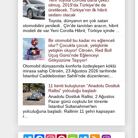
Yeni Toyota Corolla daha çekici
olmuş, 2019'da Türkiye'de de
üretilecek, Türkiye'nin ilk hibrit
sedanı olacak
Toyota, dünyanın en çok satan
otomobilini yeniledi.. Çin'de tanıtılan aracın, hibrit
modeli de var.Yeni Corolla Hibrit, Türkiye içinde ...
Bir otomobil bu kadar mı eğlenceli
olur? Çocukla çocuk, yetişkinle
yetişkin oluyor! Citroën, Red Bull
Uçuş Günü'nde Eğlenceyi
Gökyüzüne Taşıyor!
Otomobil dünyasında konforla özdeşleşen köklü
mirasa sahip Citroën, 23 Ağustos 2026 tarihinde
İstanbul Caddebostan Sahili'nde düzenlenec...
11 kenti buluşturan “Anadolu Dostluk
Rallisi” yolculuğu başladı
Anadolu Dostluk Rallisi, 2 Ağustos
Pazar günü coşkulu bir törenle
İstanbul Sultanahmet’ten
yolculuğuna başladı. Rallinin 11 şehri kapsayan
r...
T
F
I
P
T