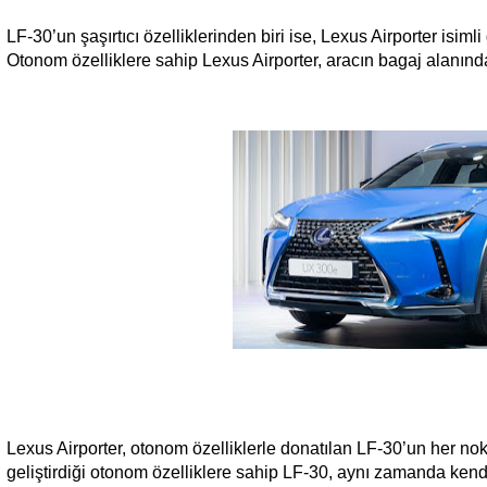
LF-30’un şaşırtıcı özelliklerinden biri ise, Lexus Airporter isim
Otonom özelliklere sahip Lexus Airporter, aracın bagaj alanında
Lexus Airporter, otonom özelliklerle donatılan LF-30’un her nokt
geliştirdiği otonom özelliklere sahip LF-30, aynı zamanda kendi 