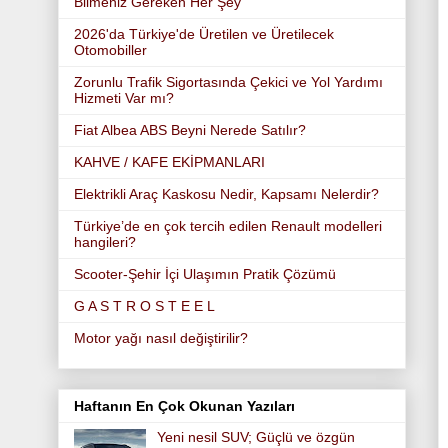
Bilmeniz Gereken Her Şey
2026'da Türkiye'de Üretilen ve Üretilecek
Otomobiller
Zorunlu Trafik Sigortasında Çekici ve Yol Yardımı
Hizmeti Var mı?
Fiat Albea ABS Beyni Nerede Satılır?
KAHVE / KAFE EKİPMANLARI
Elektrikli Araç Kaskosu Nedir, Kapsamı Nelerdir?
Türkiye’de en çok tercih edilen Renault modelleri
hangileri?
Scooter-Şehir İçi Ulaşımın Pratik Çözümü
G A S T R O S T E E L
Motor yağı nasıl değiştirilir?
Haftanın En Çok Okunan Yazıları
Yeni nesil SUV; Güçlü ve özgün