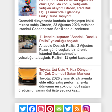
Bir otomobil bu kadar mı eğlenceli
olur? Çocukla çocuk, yetişkinle
yetişkin oluyor! Citroën, Red Bull
Uçuş Günü'nde Eğlenceyi
Gökyüzüne Taşıyor!
Otomobil dünyasında konforla özdeşleşen köklü
mirasa sahip Citroën, 23 Ağustos 2026 tarihinde
İstanbul Caddebostan Sahili'nde düzenlenec...
11 kenti buluşturan “Anadolu Dostluk
Rallisi” yolculuğu başladı
Anadolu Dostluk Rallisi, 2 Ağustos
Pazar günü coşkulu bir törenle
İstanbul Sultanahmet’ten
yolculuğuna başladı. Rallinin 11 şehri kapsayan
r...
Toyota; Üst Üste 7. Kez Dünyanın
En Çok Otomobil Satan Markası
Toyota, 2026 yılının ilk altı ayında
elde ettiği satış performansıyla
dünyanın en çok otomobil satan
üreticisi unvanını üst üste yedinci kez...
T
F
I
P
T
w
a
n
i
w