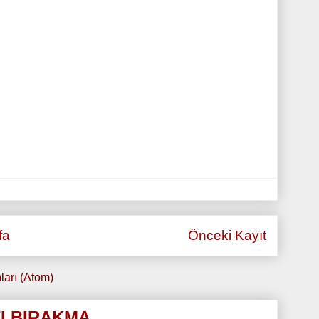
fa
Önceki Kayıt
ları (Atom)
I BIRAKMA