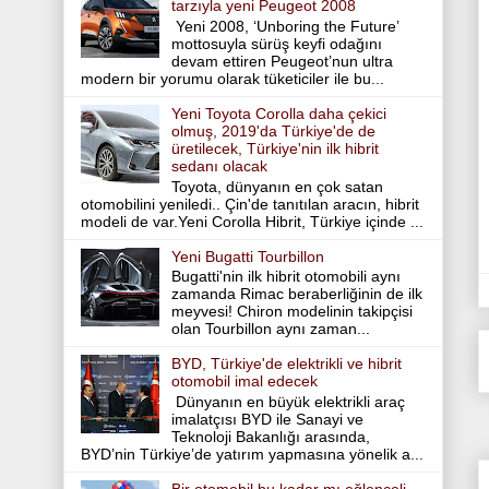
tarzıyla yeni Peugeot 2008
Yeni 2008, ‘Unboring the Future’
mottosuyla sürüş keyfi odağını
devam ettiren Peugeot’nun ultra
modern bir yorumu olarak tüketiciler ile bu...
Yeni Toyota Corolla daha çekici
olmuş, 2019'da Türkiye'de de
üretilecek, Türkiye'nin ilk hibrit
sedanı olacak
Toyota, dünyanın en çok satan
otomobilini yeniledi.. Çin'de tanıtılan aracın, hibrit
modeli de var.Yeni Corolla Hibrit, Türkiye içinde ...
Yeni Bugatti Tourbillon
Bugatti'nin ilk hibrit otomobili aynı
zamanda Rimac beraberliğinin de ilk
meyvesi! Chiron modelinin takipçisi
olan Tourbillon aynı zaman...
BYD, Türkiye'de elektrikli ve hibrit
otomobil imal edecek
Dünyanın en büyük elektrikli araç
imalatçısı BYD ile Sanayi ve
Teknoloji Bakanlığı arasında,
BYD’nin Türkiye’de yatırım yapmasına yönelik a...