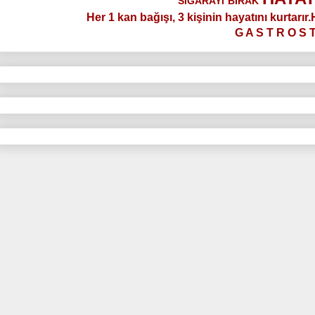
SiGARAYI
BIRAK
Her 1 kan bağışı, 3 kişinin hayatını kurtarır
G A S T R O S 