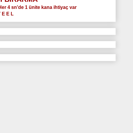
.Her 4 sn'de 1 ünite kana ihtiyaç var
T E E L