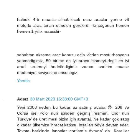
halbuki 4-5 maasla alinabilecek ucuz araclar yerine v8
motorlu arac tercih etmeleri gerekirdi -ki cogunun hemen
hemen 1 yillik maasidir-
sabahtan aksama arac konusu acip vicdan masturbasyonu
yapmadigimiz, 50 birime en iyi araca binmeyi degil en iyi
araci uretmeyi hedefledigimiz zaman sanirim muasir
medeniyet seviyesine erisecegiz.
Yanıtla
Adsız
30 Mart 2020 16:38:00 GMT+3
Yeni 2008 neden bu kadar az satmış acaba 😳 208 ve
Corsa ise Polo’ nun içinden geçmiş resmen. Clio’ nun
Türkiye’ de üretilmesi bizim için avantaj. Ne kadar çok satış
o kadar ülkemize ihracat katkısı. İnşallah böyle devam eder.
Toyota haricinde japonlar cortlamış Avrupa’ da. Koreliler