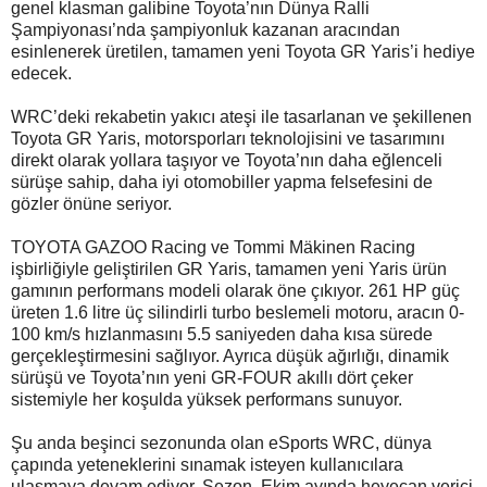
genel klasman galibine Toyota’nın Dünya Ralli
Şampiyonası’nda şampiyonluk kazanan aracından
esinlenerek üretilen, tamamen yeni Toyota GR Yaris’i hediye
edecek.
WRC’deki rekabetin yakıcı ateşi ile tasarlanan ve şekillenen
Toyota GR Yaris, motorsporları teknolojisini ve tasarımını
direkt olarak yollara taşıyor ve Toyota’nın daha eğlenceli
sürüşe sahip, daha iyi otomobiller yapma felsefesini de
gözler önüne seriyor.
TOYOTA GAZOO Racing ve Tommi Mäkinen Racing
işbirliğiyle geliştirilen GR Yaris, tamamen yeni Yaris ürün
gamının performans modeli olarak öne çıkıyor. 261 HP güç
üreten 1.6 litre üç silindirli turbo beslemeli motoru, aracın 0-
100 km/s hızlanmasını 5.5 saniyeden daha kısa sürede
gerçekleştirmesini sağlıyor. Ayrıca düşük ağırlığı, dinamik
sürüşü ve Toyota’nın yeni GR-FOUR akıllı dört çeker
sistemiyle her koşulda yüksek performans sunuyor.
Şu anda beşinci sezonunda olan eSports WRC, dünya
çapında yeteneklerini sınamak isteyen kullanıcılara
ulaşmaya devam ediyor. Sezon, Ekim ayında heyecan verici