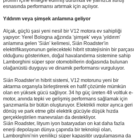
profilin içine entegre edilmiş durumda ve yalnızca sürüş
esnasında performansı artırmak için açılıyor.
Yıldırım veya şimşek anlamına geliyor
Alçak, güçlü şasi yeni nesil bir V12 motora ev sahipliği
yapıyor: Yerel Bologna ağzında 'şimşek' veya 'yıldırım'
anlamına gelen 'Sián' kelimesi, Sián Roadster'in
elektrifikasyonunun gelecekteki hibrit stratejisinin bir parçası
olduğunu gösterirken, doğal havalandırma sistemine sahip
Lamborghini süper spor otomobillerin doğasında bulunan
olağanüstü duyguyu ve dinamik performansı vurguluyor.
Sián Roadster'ın hibrit sistemi, V12 motorunu yeni bir
aktarma organıyla birleştirerek en hafif çözümle mümkün
olan en yüksek gücü sağlıyor. 34 hp güç üreten 48 voltluk e-
motor, anında tepki ve gelişmiş performans sağlamak için
şanzımanla bir bütün oluşturuyor. Elektrikli motor ayrıca geri
dönüş ve park etme gibi elektrik gücüyle düşük hızda
gerçekleştirilen manevraları da destekliyor.
Sián Roadster, lityum iyon bataryadan on kat daha fazla
enerji depolayan dünya çapında bir teknoloji olan,
Lamborghini'nin yenilikçi süper kapasitör uygulamasına da