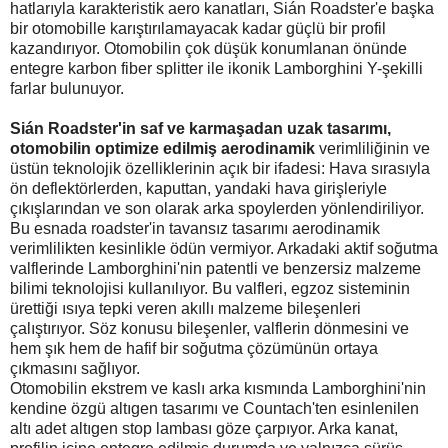
hatlarıyla karakteristik aero kanatları, Sián Roadster'e başka
bir otomobille karıştırılamayacak kadar güçlü bir profil
kazandırıyor. Otomobilin çok düşük konumlanan önünde
entegre karbon fiber splitter ile ikonik Lamborghini Y-şekilli
farlar bulunuyor.
Sián Roadster'in saf ve karmaşadan uzak tasarımı,
otomobilin optimize edilmiş aerodinamik
verimliliğinin ve
üstün teknolojik özelliklerinin açık bir ifadesi: Hava sırasıyla
ön deflektörlerden, kaputtan, yandaki hava girişleriyle
çıkışlarından ve son olarak arka spoylerden yönlendiriliyor.
Bu esnada roadster'in tavansız tasarımı aerodinamik
verimlilikten kesinlikle ödün vermiyor. Arkadaki aktif soğutma
valflerinde Lamborghini'nin patentli ve benzersiz malzeme
bilimi teknolojisi kullanılıyor. Bu valfleri, egzoz sisteminin
ürettiği ısıya tepki veren akıllı malzeme bileşenleri
çalıştırıyor. Söz konusu bileşenler, valflerin dönmesini ve
hem şık hem de hafif bir soğutma çözümünün ortaya
çıkmasını sağlıyor.
Otomobilin ekstrem ve kaslı arka kısmında Lamborghini'nin
kendine özgü altıgen tasarımı ve Countach'ten esinlenilen
altı adet altıgen stop lambası göze çarpıyor. Arka kanat,