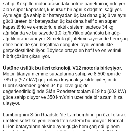
sahip. Kokpitle motor arasındaki bölme panelinin içinde yer
alan süper kapasitör, kusursuz bir ağırlık dağıtımı sağlıyor.
Aynı ağırlığa sahip bir bataryadan üç kat daha güçlü ve aynı
gücü üreten bir bataryadan üç kat daha hafif olan süper
kapasitörlü ve e-motorlu elektrik sistemi sadece 34 kg
ağırlığında ve bu sayede 1,0 kg/hp'lik olağanüstü bir güç-
ağırlık oranı sunuyor. Simetrik güç iletimi sayesinde hem şarj
etme hem de şarj boşaltma döngüleri aynı verimlilikle
gerçekleştirilebiliyor. Böylece ortaya en hafif ve en verimli
hibrit çözüm çıkarılıyor.
Üstüne üstlük bu ileri teknoloji, V12 motorla birleşiyor.
Motor, titanyum emme supaplarına sahip ve 8.500 rpm'de
785 hp (577 kW) güç ortaya koyacak şekilde iyileştirildi.
Hibrit sistemden gelen 34 hp ilave güç de
değerlendirildiğinde Sián Roadster toplam 819 hp (602 kW)
güce sahip oluyor ve 350 km/s'nin üzerinde bir azami hıza
ulaşıyor.
Lamborghini Sián Roadster'de Lamborghini için özel olarak
üretilen sofistike yenilemeli fren sistemi bulunuyor. Normal
Li-ion bataryaların aksine aynı güçle hem şarj edilip hem