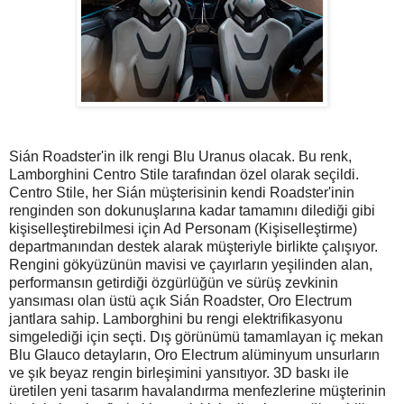
Sián Roadster'in ilk rengi Blu Uranus olacak. Bu renk,
Lamborghini Centro Stile tarafından özel olarak seçildi.
Centro Stile, her Sián müşterisinin kendi Roadster'inin
renginden son dokunuşlarına kadar tamamını dilediği gibi
kişiselleştirebilmesi için Ad Personam (Kişiselleştirme)
departmanından destek alarak müşteriyle birlikte çalışıyor.
Rengini gökyüzünün mavisi ve çayırların yeşilinden alan,
performansın getirdiği özgürlüğün ve sürüş zevkinin
yansıması olan üstü açık Sián Roadster, Oro Electrum
jantlara sahip. Lamborghini bu rengi elektrifikasyonu
simgelediği için seçti. Dış görünümü tamamlayan iç mekan
Blu Glauco detayların, Oro Electrum alüminyum unsurların
ve şık beyaz rengin birleşimini yansıtıyor. 3D baskı ile
üretilen yeni tasarım havalandırma menfezlerine müşterinin