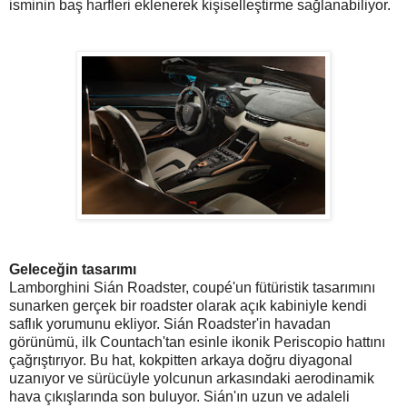
isminin baş harfleri eklenerek kişiselleştirme sağlanabiliyor.
Geleceğin tasarımı
Lamborghini Sián Roadster, coupé'un fütüristik tasarımını
sunarken gerçek bir roadster olarak açık kabiniyle kendi
saflık yorumunu ekliyor. Sián Roadster'in havadan
görünümü, ilk Countach'tan esinle ikonik Periscopio hattını
çağrıştırıyor. Bu hat, kokpitten arkaya doğru diyagonal
uzanıyor ve sürücüyle yolcunun arkasındaki aerodinamik
hava çıkışlarında son buluyor. Sián'ın uzun ve adaleli