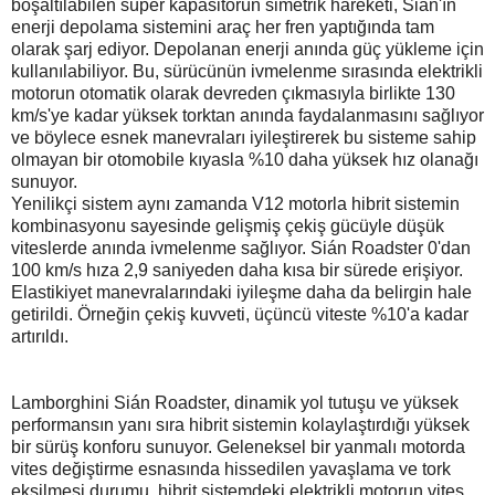
boşaltılabilen süper kapasitörün simetrik hareketi, Sián'ın
enerji depolama sistemini araç her fren yaptığında tam
olarak şarj ediyor. Depolanan enerji anında güç yükleme için
kullanılabiliyor. Bu, sürücünün ivmelenme sırasında elektrikli
motorun otomatik olarak devreden çıkmasıyla birlikte 130
km/s'ye kadar yüksek torktan anında faydalanmasını sağlıyor
ve böylece esnek manevraları iyileştirerek bu sisteme sahip
olmayan bir otomobile kıyasla %10 daha yüksek hız olanağı
sunuyor.
Yenilikçi sistem aynı zamanda V12 motorla hibrit sistemin
kombinasyonu sayesinde gelişmiş çekiş gücüyle düşük
viteslerde anında ivmelenme sağlıyor. Sián Roadster 0'dan
100 km/s hıza 2,9 saniyeden daha kısa bir sürede erişiyor.
Elastikiyet manevralarındaki iyileşme daha da belirgin hale
getirildi. Örneğin çekiş kuvveti, üçüncü viteste %10'a kadar
artırıldı.
Lamborghini Sián Roadster, dinamik yol tutuşu ve yüksek
performansın yanı sıra hibrit sistemin kolaylaştırdığı yüksek
bir sürüş konforu sunuyor. Geleneksel bir yanmalı motorda
vites değiştirme esnasında hissedilen yavaşlama ve tork
eksilmesi durumu, hibrit sistemdeki elektrikli motorun vites