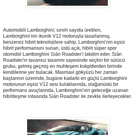
Automobili Lamborghini; sınırlı sayıda üretilen,
Lamborghini'nin ikonik V12 motoruyla tasarlanmış,
benzersiz hibrit teknolojilere sahip, Lamborghini'nin eşsiz
hibrit performansını sunan, üstü açık, hibrit süper spor
otomobil Lamborghini Sián Roadster'i takdim eder. Sián
Roadster'in tavansız tasarımı sayesinde seçkin bir sürücü
grubu, gelmiş geçmiş en muhteşem kokpitlerden birinde
kendilerine yer bulacak. Masmavi gökyüzü her zaman
başlarının üzerinde, bugüne kadarki en güçlü Lamborghini
motorunun eşsiz V12 sesi kulaklarında, olağanüstü bir
performans avuçlarında, Lamborghini'nin geleceğe uzanan
hibritleşme rotasında Sián Roadster ile zevkle ilerleyecekler.