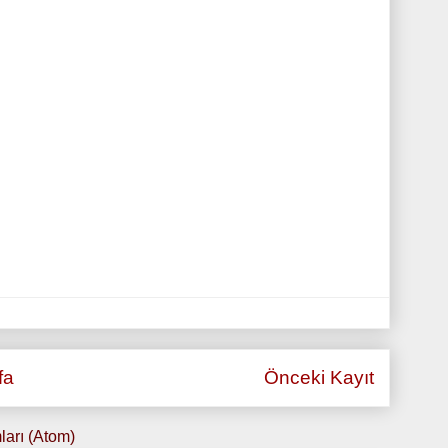
fa
Önceki Kayıt
ları (Atom)