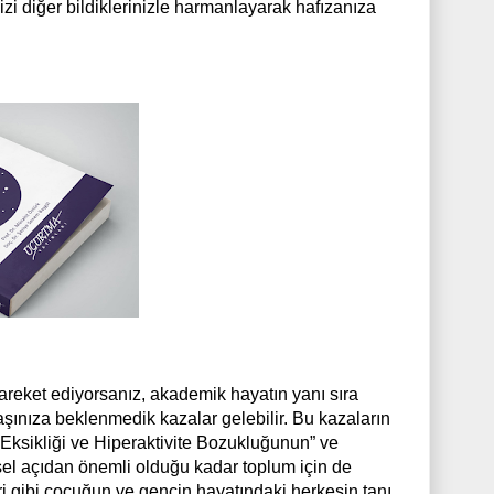
zi diğer bildiklerinizle harmanlayarak hafızanıza
hareket ediyorsanız, akademik hayatın yanı sıra
başınıza beklenmedik kazalar gelebilir. Bu kazaların
 Eksikliği ve Hiperaktivite Bozukluğunun” ve
ysel açıdan önemli olduğu kadar toplum için de
ri gibi çocuğun ve gencin hayatındaki herkesin tanı