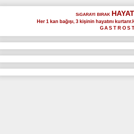
HAYAT
SiGARAYI
BIRAK
Her 1 kan bağışı, 3 kişinin hayatını kurtarır
G A S T R O S 