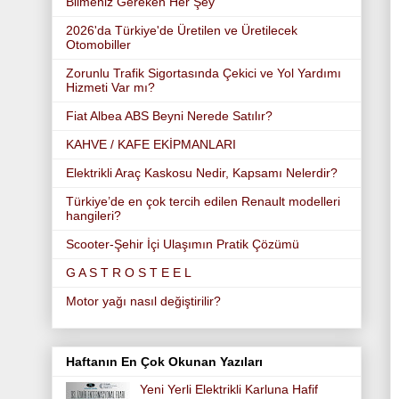
Bilmeniz Gereken Her Şey
2026'da Türkiye'de Üretilen ve Üretilecek
Otomobiller
Zorunlu Trafik Sigortasında Çekici ve Yol Yardımı
Hizmeti Var mı?
Fiat Albea ABS Beyni Nerede Satılır?
KAHVE / KAFE EKİPMANLARI
Elektrikli Araç Kaskosu Nedir, Kapsamı Nelerdir?
Türkiye’de en çok tercih edilen Renault modelleri
hangileri?
Scooter-Şehir İçi Ulaşımın Pratik Çözümü
G A S T R O S T E E L
Motor yağı nasıl değiştirilir?
Haftanın En Çok Okunan Yazıları
Yeni Yerli Elektrikli Karluna Hafif