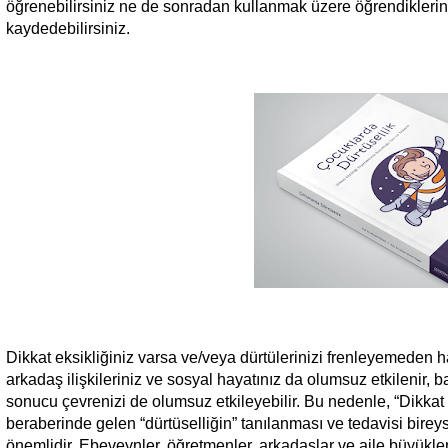
öğrenebilirsiniz ne de sonradan kullanmak üzere öğrendiklerini
kaydedebilirsiniz.
Dikkat eksikliğiniz varsa ve/veya dürtülerinizi frenleyemeden 
arkadaş ilişkileriniz ve sosyal hayatınız da olumsuz etkilenir, 
sonucu çevrenizi de olumsuz etkileyebilir. Bu nedenle, “Dikkat
beraberinde gelen “dürtüselliğin” tanılanması ve tedavisi bire
önemlidir. Ebeveynler, öğretmenler, arkadaşlar ve aile büyükle