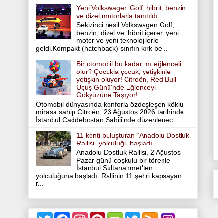
Yeni Volkswagen Golf; hibrit, benzin
ve dizel motorlarla tanıtıldı
Sekizinci nesil Volkswagen Golf;
benzin, dizel ve hibrit içeren yeni
motor ve yeni teknolojilerle
geldi.Kompakt (hatchback) sınıfın kırk be...
Bir otomobil bu kadar mı eğlenceli
olur? Çocukla çocuk, yetişkinle
yetişkin oluyor! Citroën, Red Bull
Uçuş Günü'nde Eğlenceyi
Gökyüzüne Taşıyor!
Otomobil dünyasında konforla özdeşleşen köklü
mirasa sahip Citroën, 23 Ağustos 2026 tarihinde
İstanbul Caddebostan Sahili'nde düzenlenec...
11 kenti buluşturan “Anadolu Dostluk
Rallisi” yolculuğu başladı
Anadolu Dostluk Rallisi, 2 Ağustos
Pazar günü coşkulu bir törenle
İstanbul Sultanahmet’ten
yolculuğuna başladı. Rallinin 11 şehri kapsayan
r...
T
F
I
P
T