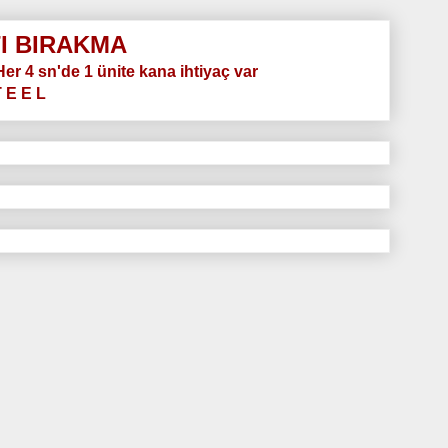
I BIRAKMA
.Her 4 sn'de 1 ünite kana ihtiyaç var
T E E L