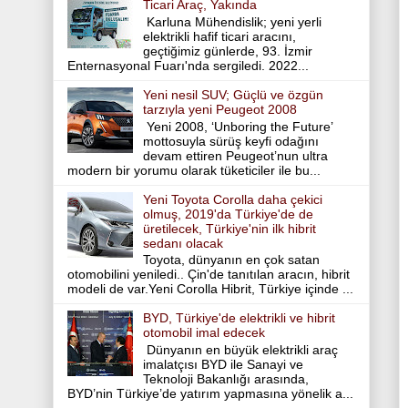
Ticari Araç, Yakında
Karluna Mühendislik; yeni yerli
elektrikli hafif ticari aracını,
geçtiğimiz günlerde, 93. İzmir
Enternasyonal Fuarı'nda sergiledi. 2022...
Yeni nesil SUV; Güçlü ve özgün
tarzıyla yeni Peugeot 2008
Yeni 2008, ‘Unboring the Future’
mottosuyla sürüş keyfi odağını
devam ettiren Peugeot’nun ultra
modern bir yorumu olarak tüketiciler ile bu...
Yeni Toyota Corolla daha çekici
olmuş, 2019'da Türkiye'de de
üretilecek, Türkiye'nin ilk hibrit
sedanı olacak
Toyota, dünyanın en çok satan
otomobilini yeniledi.. Çin'de tanıtılan aracın, hibrit
modeli de var.Yeni Corolla Hibrit, Türkiye içinde ...
BYD, Türkiye'de elektrikli ve hibrit
otomobil imal edecek
Dünyanın en büyük elektrikli araç
imalatçısı BYD ile Sanayi ve
Teknoloji Bakanlığı arasında,
BYD’nin Türkiye’de yatırım yapmasına yönelik a...