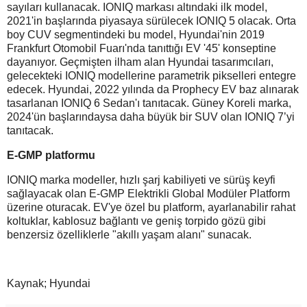
sayıları kullanacak. IONIQ markası altındaki ilk model,
2021'in başlarında piyasaya sürülecek IONIQ 5 olacak. Orta
boy CUV segmentindeki bu model, Hyundai'nin 2019
Frankfurt Otomobil Fuarı'nda tanıttığı EV '45' konseptine
dayanıyor. Geçmişten ilham alan Hyundai tasarımcıları,
gelecekteki IONIQ modellerine parametrik pikselleri entegre
edecek. Hyundai, 2022 yılında da Prophecy EV baz alınarak
tasarlanan IONIQ 6 Sedan'ı tanıtacak. Güney Koreli marka,
2024'ün başlarındaysa daha büyük bir SUV olan IONIQ 7’yi
tanıtacak.
E-GMP platformu
IONIQ marka modeller, hızlı şarj kabiliyeti ve sürüş keyfi
sağlayacak olan E-GMP Elektrikli Global Modüler Platform
üzerine oturacak. EV'ye özel bu platform, ayarlanabilir rahat
koltuklar, kablosuz bağlantı ve geniş torpido gözü gibi
benzersiz özelliklerle "akıllı yaşam alanı" sunacak.
Kaynak; Hyundai