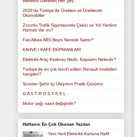
Bilmeniz Gereken Her Şey
2026'da Türkiye'de Üretilen ve Üretilecek
Otomobiller
Zorunlu Trafik Sigortasında Çekici ve Yol Yardımı
Hizmeti Var mı?
Fiat Albea ABS Beyni Nerede Satılır?
KAHVE / KAFE EKİPMANLARI
Elektrikli Araç Kaskosu Nedir, Kapsamı Nelerdir?
Türkiye’de en çok tercih edilen Renault modelleri
hangileri?
Scooter-Şehir İçi Ulaşımın Pratik Çözümü
G A S T R O S T E E L
Motor yağı nasıl değiştirilir?
Haftanın En Çok Okunan Yazıları
Yeni Yerli Elektrikli Karluna Hafif