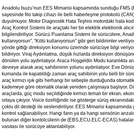
Anadolu Isuzu’nun EES Mimarisi kapsamında sunduğu FMS (F
sayesinde filo takip cihazı ile belli haberleşme protokolü (CA
duyulmuyor. Motor Diagnostik Hata Teşhisi motordaki hata kodla
Araç Kontrol Sistemi ile araçtaki her bir elektrik elektronik al
bilgilendiriliyor. Sürücü Puanlama Sistemi ile sürücülere, Anadol
kullanıyorsun”, “Kötü kullanıyorsun” gibi geri bildirimler veriliy
yönde gittiği direksiyon konumu üzerinde sürücüye bilgi veriyor
bildiriyor. Viraj Aydınlatma, düşük hızlarda direksiyon dönüşüne
dönülen yolu aydınlatıyor. Araca Hoşgeldin Modu karanlıkta ara
devreye alarak araç sahibininin yolunu aydınlatıyor. Eve Dönü
kumanda ile kapatıldığı zaman araç sahibinin yolu belli bir süre a
araç kırmızı ışık gibi herhangi bir sebeple durduğunda otomatik 
kademeye göre otomatik olarak yeniden çalışmaya başlıyor. D
araçlarda, güç modu seçildiğinde kırmızı temalı bir ekran, eko
ortaya çıkıyor. Voice özelliğinde ise gösterge sürüş ekranındaki
çoklu dil desteği ile seslendiriliyor. EES Mimarisi kapsamında
kontrol sağlanabiliyor. Hangi farın ya da hangi sensörün arızalı 
bulunan diğer kontolcülerin de (EBS,ECU,ELC-ECAS) hataları 
vasıtası ile sürücüye aktarılabiliyor.