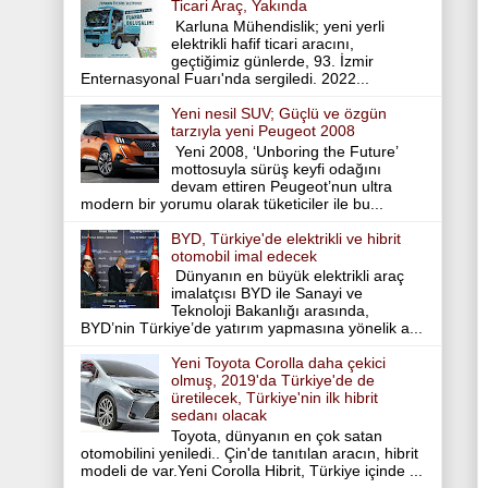
Ticari Araç, Yakında
Karluna Mühendislik; yeni yerli
elektrikli hafif ticari aracını,
geçtiğimiz günlerde, 93. İzmir
Enternasyonal Fuarı'nda sergiledi. 2022...
Yeni nesil SUV; Güçlü ve özgün
tarzıyla yeni Peugeot 2008
Yeni 2008, ‘Unboring the Future’
mottosuyla sürüş keyfi odağını
devam ettiren Peugeot’nun ultra
modern bir yorumu olarak tüketiciler ile bu...
BYD, Türkiye'de elektrikli ve hibrit
otomobil imal edecek
Dünyanın en büyük elektrikli araç
imalatçısı BYD ile Sanayi ve
Teknoloji Bakanlığı arasında,
BYD’nin Türkiye’de yatırım yapmasına yönelik a...
Yeni Toyota Corolla daha çekici
olmuş, 2019'da Türkiye'de de
üretilecek, Türkiye'nin ilk hibrit
sedanı olacak
Toyota, dünyanın en çok satan
otomobilini yeniledi.. Çin'de tanıtılan aracın, hibrit
modeli de var.Yeni Corolla Hibrit, Türkiye içinde ...