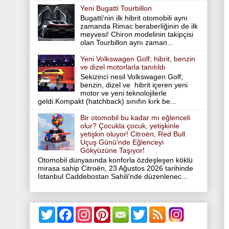
Yeni Bugatti Tourbillon
Bugatti'nin ilk hibrit otomobili aynı
zamanda Rimac beraberliğinin de ilk
meyvesi! Chiron modelinin takipçisi
olan Tourbillon aynı zaman...
Yeni Volkswagen Golf; hibrit, benzin
ve dizel motorlarla tanıtıldı
Sekizinci nesil Volkswagen Golf;
benzin, dizel ve hibrit içeren yeni
motor ve yeni teknolojilerle
geldi.Kompakt (hatchback) sınıfın kırk be...
Bir otomobil bu kadar mı eğlenceli
olur? Çocukla çocuk, yetişkinle
yetişkin oluyor! Citroën, Red Bull
Uçuş Günü'nde Eğlenceyi
Gökyüzüne Taşıyor!
Otomobil dünyasında konforla özdeşleşen köklü
mirasa sahip Citroën, 23 Ağustos 2026 tarihinde
İstanbul Caddebostan Sahili'nde düzenlenec...
T
F
I
P
T
w
a
n
i
w
i
c
s
n
i