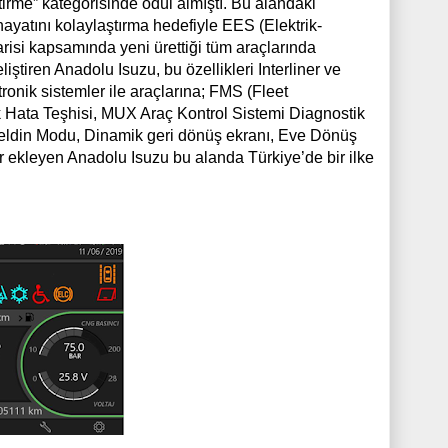
tirme” kategorisinde ödül almıştı. Bu alandaki
 hayatını kolaylaştırma hedefiyle EES (Elektrik-
risi kapsamında yeni ürettiği tüm araçlarında
iştiren Anadolu Isuzu, bu özellikleri Interliner ve
ronik sistemler ile araçlarına; FMS (Fleet
 Hata Teşhisi, MUX Araç Kontrol Sistemi Diagnostik
eldin Modu, Dinamik geri dönüş ekranı, Eve Dönüş
r ekleyen Anadolu Isuzu bu alanda Türkiye’de bir ilke