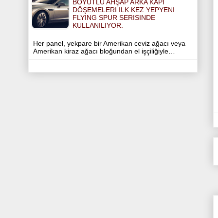
BOYUTLU AHŞAP ARKA KAPI
DÖŞEMELERI ILK KEZ YEPYENI
FLYING SPUR SERISINDE
KULLANILIYOR.
Her panel, yekpare bir Amerikan ceviz ağacı veya
Amerikan kiraz ağacı bloğundan el işçiliğiyle…