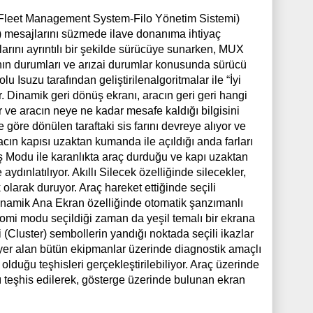
leet Management System-Filo Yönetim Sistemi)
N) mesajlarını süzmede ilave donanıma ihtiyaç
rını ayrıntılı bir şekilde sürücüye sunarken, MUX
ıcının durumları ve arızai durumlar konusunda sürücü
u Isuzu tarafından geliştirilenalgoritmalar ile “İyi
or. Dinamik geri dönüş ekranı, aracın geri geri hangi
 ve aracın neye ne kadar mesafe kaldığı bilgisini
 göre dönülen taraftaki sis farını devreye alıyor ve
cın kapısı uzaktan kumanda ile açıldığı anda farları
ş Modu ile karanlıkta araç durduğu ve kapı uzaktan
ydınlatılıyor. Akıllı Silecek özelliğinde silecekler,
olarak duruyor. Araç hareket ettiğinde seçili
inamik Ana Ekran özelliğinde otomatik şanzımanlı
nomi modu seçildiği zaman da yeşil temalı bir ekrana
 (Cluster) sembollerin yandığı noktada seçili ikazlar
 yer alan bütün ekipmanlar üzerinde diagnostik amaçlı
olduğu teşhisleri gerçekleştirilebiliyor. Araç üzerinde
teşhis edilerek, gösterge üzerinde bulunan ekran