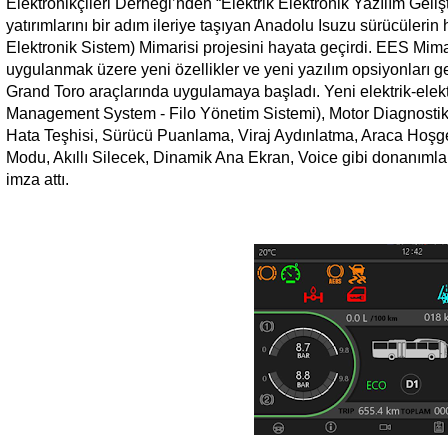
Elektronikçileri Derneği’nden “Elektrik Elektronik Yazılım Geliş
yatırımlarını bir adım ileriye taşıyan Anadolu Isuzu sürücülerin
Elektronik Sistem) Mimarisi projesini hayata geçirdi. EES Mima
uygulanmak üzere yeni özellikler ve yeni yazılım opsiyonları gel
Grand Toro araçlarında uygulamaya başladı. Yeni elektrik-elekt
Management System - Filo Yönetim Sistemi), Motor Diagnostik
Hata Teşhisi, Sürücü Puanlama, Viraj Aydınlatma, Araca Hoşg
Modu, Akıllı Silecek, Dinamik Ana Ekran, Voice gibi donanımla
imza attı.