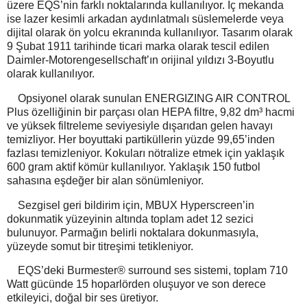
üzere EQS’nin farklı noktalarında kullanılıyor. İç mekanda
ise lazer kesimli arkadan aydınlatmalı süslemelerde veya
dijital olarak ön yolcu ekranında kullanılıyor. Tasarım olarak
9 Şubat 1911 tarihinde ticari marka olarak tescil edilen
Daimler-Motorengesellschaft’ın orijinal yıldızı 3-Boyutlu
olarak kullanılıyor.
Opsiyonel olarak sunulan ENERGIZING AIR CONTROL
Plus özelliğinin bir parçası olan HEPA filtre, 9,82 dm³ hacmi
ve yüksek filtreleme seviyesiyle dışarıdan gelen havayı
temizliyor. Her boyuttaki partiküllerin yüzde 99,65’inden
fazlası temizleniyor. Kokuları nötralize etmek için yaklaşık
600 gram aktif kömür kullanılıyor. Yaklaşık 150 futbol
sahasına eşdeğer bir alan sönümleniyor.
Sezgisel geri bildirim için, MBUX Hyperscreen’in
dokunmatik yüzeyinin altında toplam adet 12 sezici
bulunuyor. Parmağın belirli noktalara dokunmasıyla,
yüzeyde somut bir titreşimi tetikleniyor.
EQS’deki Burmester® surround ses sistemi, toplam 710
Watt gücünde 15 hoparlörden oluşuyor ve son derece
etkileyici, doğal bir ses üretiyor.