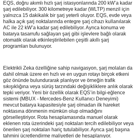
EQS, doğru akımlı hızlı şarj istasyonlarında 200 kW’a kadar
şarj edilebiliyor. 300 kilometreye kadar (WLTP) menzil için
yalnızca 15 dakikalık bir şarj yeterli oluyor. EQS, evde veya
halka açık şarj noktalarında entegre şarj cihazı kullanılarak
AC ile 22 kW’a kadar şarj edilebiliyor. Ayrıca konuma ve
batarya tasarrufu sağlayan şarj gibi işlevlere bağlı olarak
otomatik olarak etkinleştirilebilen çeşitli akıllı şarj
programları bulunuyor.
Elektrikli Zeka özelliğine sahip navigasyon, şarj molaları da
dahil olmak üzere en hızlı ve en uygun rotayı birçok etkeni
göz önünde bulundurarak planlıyor ve örneğin trafik
sıkışıklığına veya sürüş tarzındaki değişikliklere anlık olarak
tepki veriyor. Yeni bir özellik olarak EQS’in bilgi-eğlence
sistemi (MBUX - Mercedes-Benz Kullanıcı Deneyimi)
mevcut batarya kapasitesiyle şarj olmadan ilk hareket
noktasına dönmenin mümkün olup olmadığını
görselleştiriyor. Rota hesaplamasında manuel olarak
eklenen rota üzerindeki şarj noktaları tercih edilebiliyor veya
önerilen şarj noktaları hariç tutulabiliyor. Ayrıca şarj başına
tahmini ücretlendirme maliyetleri de hesaplanıyor.