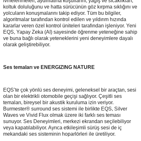
ivmelenmeleri, aydınlatma koşullarını, yağış ve sıcaklıkları,
koltuk doluluğunu ve hatta sürücünün göz kırpma sıklığını ve
yolcuların konuşmalarını takip ediyor. Tüm bu bilgiler,
algoritmalar tarafından kontrol edilen ve yıldırım hızında
kararlar veren özel kontrol üniteleri tarafından işleniyor. Yeni
EQS, Yapay Zeka (AI) sayesinde öğrenme yeteneğine sahip
ve buna bağlı olarak yeteneklerini yeni deneyimlere dayalı
olarak geliştirebiliyor.
Ses temaları ve ENERGIZING NATURE
EQS’te çok yönlü ses deneyimi, geleneksel bir araçtan, sesi
olan bir elektrikli otomobile geçişi sağlıyor. Çeşitli ses
temaları, bireysel bir akustik kuruluma izin veriyor.
Burmester® surround ses sistemi ile birlikte EQS, Silver
Waves ve Vivid Flux olmak üzere iki farklı ses teması
sunuyor. Ses Deneyimleri, merkezi ekrandan seçilebiliyor
veya kapatılabiliyor. Ayrıca etkileşimli sürüş sesi de iç
mekandaki ses sisteminin hoparlörleri ile üretiliyor.