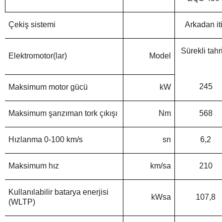
Çekiş sistemi
Arkadan it
Sürekli tahr
Elektromotor(lar)
Model
245
Maksimum motor gücü
kW
Maksimum şanzıman tork çıkışı
Nm
568
Hızlanma 0-100 km/s
sn
6,2
Maksimum hız
km/sa
210
Kullanılabilir batarya enerjisi
kWsa
107,8
(WLTP)