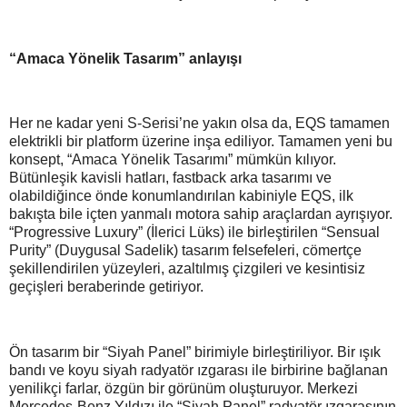
“Amaca Yönelik Tasarım” anlayışı
Her ne kadar yeni S-Serisi’ne yakın olsa da, EQS tamamen
elektrikli bir platform üzerine inşa ediliyor. Tamamen yeni bu
konsept, “Amaca Yönelik Tasarımı” mümkün kılıyor.
Bütünleşik kavisli hatları, fastback arka tasarımı ve
olabildiğince önde konumlandırılan kabiniyle EQS, ilk
bakışta bile içten yanmalı motora sahip araçlardan ayrışıyor.
“Progressive Luxury” (İlerici Lüks) ile birleştirilen “Sensual
Purity” (Duygusal Sadelik) tasarım felsefeleri, cömertçe
şekillendirilen yüzeyleri, azaltılmış çizgileri ve kesintisiz
geçişleri beraberinde getiriyor.
Ön tasarım bir “Siyah Panel” birimiyle birleştiriliyor. Bir ışık
bandı ve koyu siyah radyatör ızgarası ile birbirine bağlanan
yenilikçi farlar, özgün bir görünüm oluşturuyor. Merkezi
Mercedes-Benz Yıldızı ile “Siyah Panel” radyatör ızgarasının