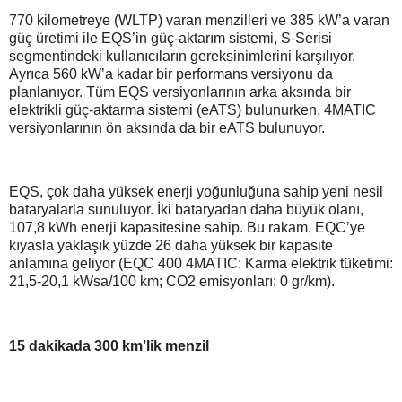
770 kilometreye (WLTP) varan menzilleri ve 385 kW’a varan
güç üretimi ile EQS’in güç-aktarım sistemi, S-Serisi
segmentindeki kullanıcıların gereksinimlerini karşılıyor.
Ayrıca 560 kW’a kadar bir performans versiyonu da
planlanıyor. Tüm EQS versiyonlarının arka aksında bir
elektrikli güç-aktarma sistemi (eATS) bulunurken, 4MATIC
versiyonlarının ön aksında da bir eATS bulunuyor.
EQS, çok daha yüksek enerji yoğunluğuna sahip yeni nesil
bataryalarla sunuluyor. İki bataryadan daha büyük olanı,
107,8 kWh enerji kapasitesine sahip. Bu rakam, EQC’ye
kıyasla yaklaşık yüzde 26 daha yüksek bir kapasite
anlamına geliyor (EQC 400 4MATIC: Karma elektrik tüketimi:
21,5-20,1 kWsa/100 km; CO2 emisyonları: 0 gr/km).
15 dakikada 300 km’lik menzil