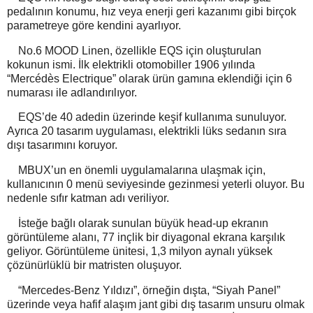
pedalının konumu, hız veya enerji geri kazanımı gibi birçok
parametreye göre kendini ayarlıyor.
No.6 MOOD Linen, özellikle EQS için oluşturulan
kokunun ismi. İlk elektrikli otomobiller 1906 yılında
“Mercédès Electrique” olarak ürün gamına eklendiği için 6
numarası ile adlandırılıyor.
EQS’de 40 adedin üzerinde keşif kullanıma sunuluyor.
Ayrıca 20 tasarım uygulaması, elektrikli lüks sedanın sıra
dışı tasarımını koruyor.
MBUX’un en önemli uygulamalarına ulaşmak için,
kullanıcının 0 menü seviyesinde gezinmesi yeterli oluyor. Bu
nedenle sıfır katman adı veriliyor.
İsteğe bağlı olarak sunulan büyük head-up ekranın
görüntüleme alanı, 77 inçlik bir diyagonal ekrana karşılık
geliyor. Görüntüleme ünitesi, 1,3 milyon aynalı yüksek
çözünürlüklü bir matristen oluşuyor.
“Mercedes-Benz Yıldızı”, örneğin dışta, “Siyah Panel”
üzerinde veya hafif alaşım jant gibi dış tasarım unsuru olmak