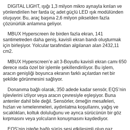
DIGITAL LIGHT, ışığı 1,3 milyon mikro aynayla kırılan ve
yönlendirilen her farda üç adet güçlü LED ışık modülünden
oluşuyor. Bu, araç başına 2,6 milyon pikselden fazla
çözünürlük anlamına geliyor.
MBUX Hyperscreen ile birden fazla ekran, 141
santimetreden daha geniş, kavisli ekran bandı oluşturmak
için birleşiyor. Yolcular tarafından algılanan alan 2432,11
cm2.
MBUX Hyperscreen’e ait 3-Boyutlu kavisli ekran camı 650
derece ısıda özel bir işlemle şekillendiriliyor. Bu işlem,
aracın genişliği boyunca ekranın farklı açılardan net bir
şekilde görünmesini sağlıyor.
Donanıma bağlı olarak, 350 adede kadar sensör, EQS’nin
işlevlerini izliyor veya aracın çevresiyle eşleşiyor. Buna
antenler dahil bile değil. Sensörler, örneğin mesafeleri,
hızları ve ivmelenmeleri, aydınlatma koşullarını, yağış ve
sıcaklıkları, koltuk doluluğunu ve ayrıca sürücünün bir göz
kırpmasını veya yolcuların konuşmasını kaydediyor.
EQS’nin isteğe bağlı sürüş sesi etkileşimli olup gaz