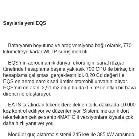
Sayılarla yeni EQS
Bataryanın boyutuna ve araç versiyona bağlı olarak, 770
kilometreye kadar WLTP sürüş menzili.
EQS’nin aerodinamik dünya rekoru için, sanal rüzgar
tünelinde hesaplama başına yaklaşık 700 CPU ile birkaç bin
hesaplama çalışması gerçekleştirildi. 0,20 Cd değeri ile
EQS en aerodinamik seri üretim otomobil unvanını alıyor.
EQS’nin ön alanı 2,51 m2 olup bu da 0,5 m² ile etkili bir hava
direnci ile oluşturuyor.
EATS tarafından tekerleklere iletilen tork, dakikada 10.000
kez kontrol ediliyor ve düzenleniyor. Sistem, mekanik dört
tekerlekten çekişe sahip 4MATIC’li versiyonlara kıyasla çok
daha hızlı yanıt veriyor.
Modüler güç-aktarma sistemi 245 kW ile 385 kW arasında