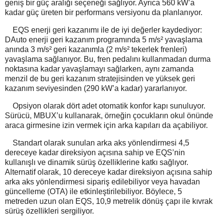
geniş bir güç aralığı seçeneği sağlıyor. Ayrıca 560 kW’a
kadar güç üreten bir performans versiyonu da planlanıyor.
EQS enerji geri kazanımı ile de iyi değerler kaydediyor:
DAuto enerji geri kazanım programında 5 m/s² yavaşlama
anında 3 m/s² geri kazanımla (2 m/s² tekerlek frenleri)
yavaşlama sağlanıyor. Bu, fren pedalını kullanmadan durma
noktasına kadar yavaşlamayı sağlarken, aynı zamanda
menzil de bu geri kazanım stratejisinden ve yüksek geri
kazanım seviyesinden (290 kW’a kadar) yararlanıyor.
Opsiyon olarak dört adet otomatik konfor kapı sunuluyor.
Sürücü, MBUX’u kullanarak, örneğin çocukların okul önünde
araca girmesine izin vermek için arka kapıları da açabiliyor.
Standart olarak sunulan arka aks yönlendirmesi 4,5
dereceye kadar direksiyon açısına sahip ve EQS’nin
kullanışlı ve dinamik sürüş özelliklerine katkı sağlıyor.
Alternatif olarak, 10 dereceye kadar direksiyon açısına sahip
arka aks yönlendirmesi sipariş edilebiliyor veya havadan
güncelleme (OTA) ile etkinleştirilebiliyor. Böylece, 5
metreden uzun olan EQS, 10,9 metrelik dönüş çapı ile kıvrak
sürüş özellikleri sergiliyor.