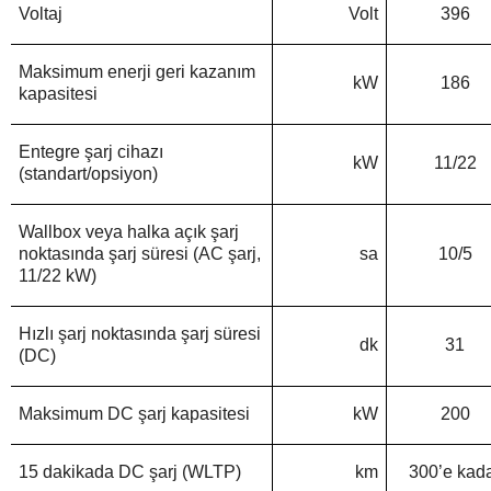
Voltaj
Volt
396
Maksimum enerji geri kazanım
kW
186
kapasitesi
Entegre şarj cihazı
kW
11/22
(standart/opsiyon)
Wallbox veya halka açık şarj
noktasında şarj süresi (AC şarj,
sa
10/5
11/22 kW)
Hızlı şarj noktasında şarj süresi
dk
31
(DC)
Maksimum DC şarj kapasitesi
kW
200
15 dakikada DC şarj (WLTP)
km
300’e kad