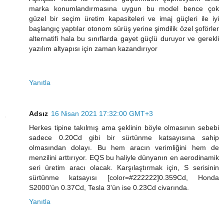
marka konumlandırmasına uygun bu model bence çok
güzel bir seçim üretim kapasiteleri ve imaj güçleri ile iyi
başlangıç yaptılar otonom sürüş yerine şimdilik özel şoförler
alternatifi hala bu sınıflarda gayet güçlü duruyor ve gerekli
yazılım altyapısı için zaman kazandırıyor
Yanıtla
Adsız
16 Nisan 2021 17:32:00 GMT+3
Herkes tipine takılmış ama şeklinin böyle olmasının sebebi
sadece 0.20Cd gibi bir sürtünme katsayısına sahip
olmasından dolayı. Bu hem aracın verimliğini hem de
menzilini arttırıyor. EQS bu haliyle dünyanın en aerodinamik
seri üretim aracı olacak. Karşılaştırmak için, S serisinin
sürtünme katsayısı [color=#222222]0.359Cd, Honda
S2000'ün 0.37Cd, Tesla 3'ün ise 0.23Cd civarında.
Yanıtla