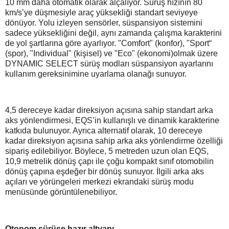
10 mm daha otomatik olarak alçalıyor. Sürüş hızının 80
km/s’ye düşmesiyle araç yüksekliği standart seviyeye
dönüyor. Yolu izleyen sensörler, süspansiyon sistemini
sadece yüksekliğini değil, aynı zamanda çalışma karakterini
de yol şartlarına göre ayarlıyor. "Comfort" (konfor), "Sport“
(spor), "Individual" (kişisel) ve "Eco" (ekonomi)olmak üzere
DYNAMIC SELECT sürüş modları süspansiyon ayarlarını
kullanım gereksinimine uyarlama olanağı sunuyor.
4,5 dereceye kadar direksiyon açısına sahip standart arka
aks yönlendirmesi, EQS’in kullanışlı ve dinamik karakterine
katkıda bulunuyor. Ayrıca alternatif olarak, 10 dereceye
kadar direksiyon açısına sahip arka aks yönlendirme özelliği
sipariş edilebiliyor. Böylece, 5 metreden uzun olan EQS,
10,9 metrelik dönüş çapı ile çoğu kompakt sınıf otomobilin
dönüş çapına eşdeğer bir dönüş sunuyor. İlgili arka aks
açıları ve yörüngeleri merkezi ekrandaki sürüş modu
menüsünde görüntülenebiliyor.
Otonom sürüşe hazır altyapı