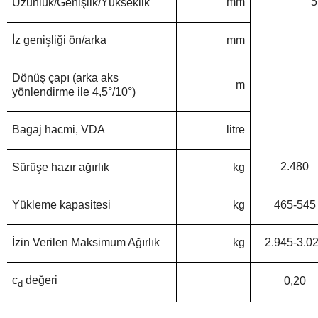
mm
5
Uzunluk/Genişlik/Yükseklik
İz genişliği ön/arka
mm
Dönüş çapı (arka aks
m
yönlendirme ile 4,5°/10°)
Bagaj hacmi, VDA
litre
2.480
Sürüşe hazır ağırlık
kg
Yükleme kapasitesi
kg
465-545
İzin Verilen Maksimum Ağırlık
kg
2.945-3.0
c
değeri
0,20
d