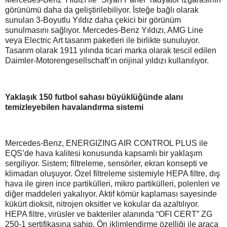
görünümü daha da geliştirilebiliyor. İsteğe bağlı olarak
sunulan 3-Boyutlu Yıldız daha çekici bir görünüm
sunulmasını sağlıyor. Mercedes-Benz Yıldızı, AMG Line
veya Electric Art tasarım paketleri ile birlikte sunuluyor.
Tasarım olarak 1911 yılında ticari marka olarak tescil edilen
Daimler-Motorengesellschaft’ın orijinal yıldızı kullanılıyor.
Yaklaşık 150 futbol sahası büyüklüğünde alanı
temizleyebilen havalandırma sistemi
Mercedes-Benz, ENERGIZING AIR CONTROL PLUS ile
EQS’de hava kalitesi konusunda kapsamlı bir yaklaşım
sergiliyor. Sistem; filtreleme, sensörler, ekran konsepti ve
klimadan oluşuyor. Özel filtreleme sistemiyle HEPA filtre, dış
hava ile giren ince partikülleri, mikro partikülleri, polenleri ve
diğer maddeleri yakalıyor. Aktif kömür kaplaması sayesinde
kükürt dioksit, nitrojen oksitler ve kokular da azaltılıyor.
HEPA filtre, virüsler ve bakteriler alanında “OFI CERT” ZG
250-1 sertifikasına sahip. Ön iklimlendirme özelliği ile araca