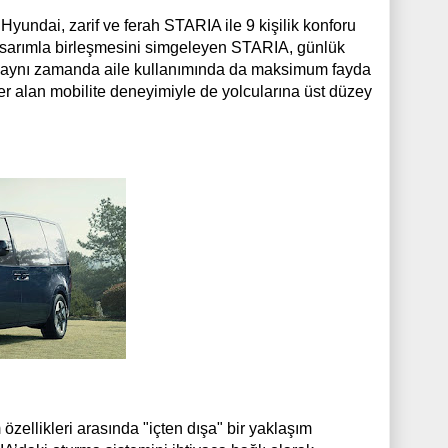
yundai, zarif ve ferah STARIA ile 9 kişilik konforu
r tasarımla birleşmesini simgeleyen STARIA, günlük
rken aynı zamanda aile kullanımında da maksimum fayda
yer alan mobilite deneyimiyle de yolcularına üst düzey
zellikleri arasında "içten dışa" bir yaklaşım