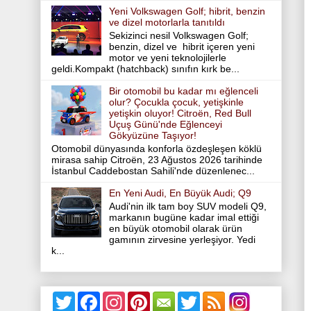
Yeni Volkswagen Golf; hibrit, benzin
ve dizel motorlarla tanıtıldı
Sekizinci nesil Volkswagen Golf;
benzin, dizel ve hibrit içeren yeni
motor ve yeni teknolojilerle
geldi.Kompakt (hatchback) sınıfın kırk be...
Bir otomobil bu kadar mı eğlenceli
olur? Çocukla çocuk, yetişkinle
yetişkin oluyor! Citroën, Red Bull
Uçuş Günü'nde Eğlenceyi
Gökyüzüne Taşıyor!
Otomobil dünyasında konforla özdeşleşen köklü
mirasa sahip Citroën, 23 Ağustos 2026 tarihinde
İstanbul Caddebostan Sahili'nde düzenlenec...
En Yeni Audi, En Büyük Audi; Q9
Audi'nin ilk tam boy SUV modeli Q9,
markanın bugüne kadar imal ettiği
en büyük otomobil olarak ürün
gamının zirvesine yerleşiyor. Yedi
k...
T
F
I
P
T
w
a
n
i
w