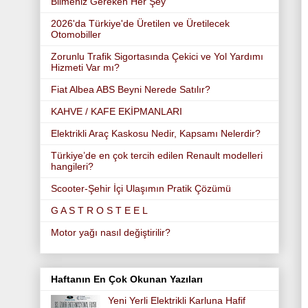
Bilmeniz Gereken Her Şey
2026'da Türkiye'de Üretilen ve Üretilecek
Otomobiller
Zorunlu Trafik Sigortasında Çekici ve Yol Yardımı
Hizmeti Var mı?
Fiat Albea ABS Beyni Nerede Satılır?
KAHVE / KAFE EKİPMANLARI
Elektrikli Araç Kaskosu Nedir, Kapsamı Nelerdir?
Türkiye’de en çok tercih edilen Renault modelleri
hangileri?
Scooter-Şehir İçi Ulaşımın Pratik Çözümü
G A S T R O S T E E L
Motor yağı nasıl değiştirilir?
Haftanın En Çok Okunan Yazıları
Yeni Yerli Elektrikli Karluna Hafif