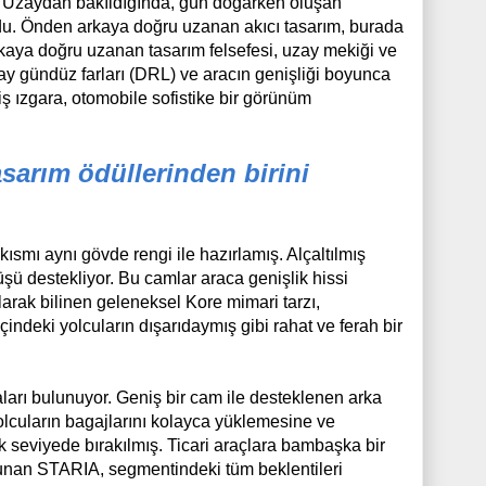
. Uzaydan bakıldığında, gün doğarken oluşan
ldu. Önden arkaya doğru uzanan akıcı tasarım, burada
rkaya doğru uzanan tasarım felsefesi, uzay mekiği ve
ay gündüz farları (DRL) ve aracın genişliği boyunca
ş ızgara, otomobile sofistike bir görünüm
arım ödüllerinden birini
smı aynı gövde rengi ile hazırlamış. Alçaltılmış
şü destekliyor. Bu camlar araca genişlik hissi
olarak bilinen geleneksel Kore mimari tarzı,
indeki yolcuların dışarıdaymış gibi rahat ve ferah bir
aları bulunuyor. Geniş bir cam ile desteklenen arka
lcuların bagajlarını kolayca yüklemesine ve
 seviyede bırakılmış. Ticari araçlara bambaşka bir
sunan STARIA, segmentindeki tüm beklentileri