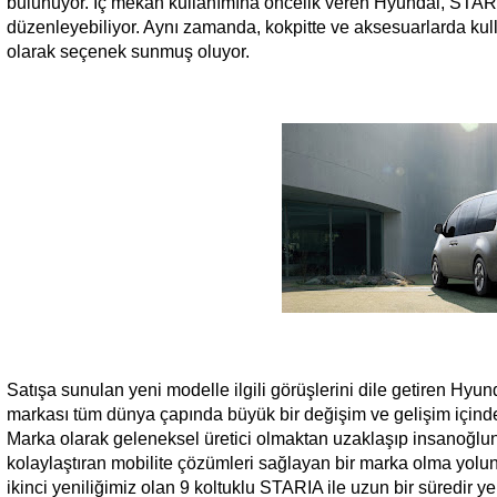
bulunuyor. İç mekân kullanımına öncelik veren Hyundai, STARIA
düzenleyebiliyor. Aynı zamanda, kokpitte ve aksesuarlarda kulla
olarak seçenek sunmuş oluyor.
Satışa sunulan yeni modelle ilgili görüşlerini dile getiren Hy
markası tüm dünya çapında büyük bir değişim ve gelişim içinde
Marka olarak geleneksel üretici olmaktan uzaklaşıp insanoğlu
kolaylaştıran mobilite çözümleri sağlayan bir marka olma yolun
ikinci yeniliğimiz olan 9 koltuklu STARIA ile uzun bir süredi