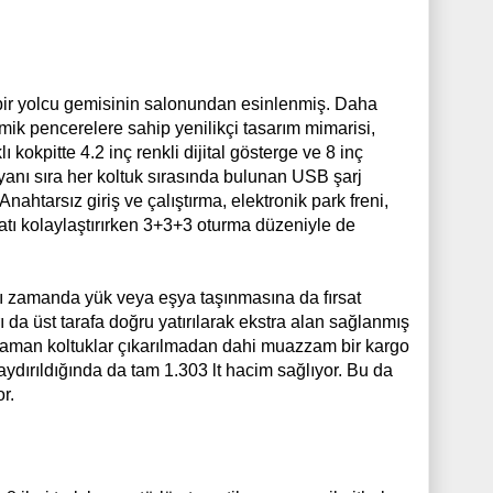
ir yolcu gemisinin salonundan esinlenmiş. Daha
ik pencerelere sahip yenilikçi tasarım mimarisi,
 kokpitte 4.2 inç renkli dijital gösterge ve 8 inç
yanı sıra her koltuk sırasında bulunan USB şarj
Anahtarsız giriş ve çalıştırma, elektronik park freni,
atı kolaylaştırırken 3+3+3 oturma düzeniyle de
ı zamanda yük veya eşya taşınmasına da fırsat
ı da üst tarafa doğru yatırılarak ekstra alan sağlanmış
ğı zaman koltuklar çıkarılmadan dahi muazzam bir kargo
kaydırıldığında da tam 1.303 lt hacim sağlıyor. Bu da
r.