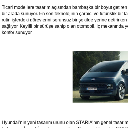
Ticari modellere tasarım açısından bambaşka bir boyut getiren H
bir arada sunuyor. En son teknolojinin çarpıcı ve fütüristik bi
rutin işlerdeki görevlerini sorunsuz bir şekilde yerine getiri
sağlıyor. Keyifli bir sürüşe sahip olan otomobil, iç mekanında 
konfor sunuyor.
Hyundai’nin yeni tasarım ürünü olan STARIA’nın genel tasarım ö