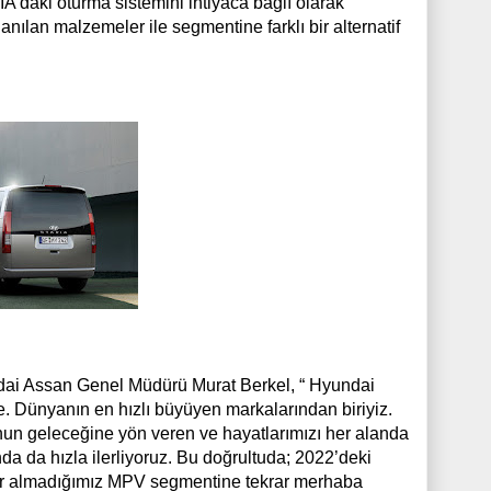
’daki oturma sistemini ihtiyaca bağlı olarak
nılan malzemeler ile segmentine farklı bir alternatif
undai Assan Genel Müdürü Murat Berkel, “ Hyundai
. Dünyanın en hızlı büyüyen markalarından biriyiz.
nun geleceğine yön veren ve hayatlarımızı her alanda
da da hızla ilerliyoruz. Bu doğrultuda; 2022’deki
r yer almadığımız MPV segmentine tekrar merhaba