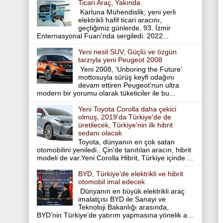
Ticari Araç, Yakında
Karluna Mühendislik; yeni yerli
elektrikli hafif ticari aracını,
geçtiğimiz günlerde, 93. İzmir
Enternasyonal Fuarı'nda sergiledi. 2022...
Yeni nesil SUV; Güçlü ve özgün
tarzıyla yeni Peugeot 2008
Yeni 2008, ‘Unboring the Future’
mottosuyla sürüş keyfi odağını
devam ettiren Peugeot’nun ultra
modern bir yorumu olarak tüketiciler ile bu...
Yeni Toyota Corolla daha çekici
olmuş, 2019'da Türkiye'de de
üretilecek, Türkiye'nin ilk hibrit
sedanı olacak
Toyota, dünyanın en çok satan
otomobilini yeniledi.. Çin'de tanıtılan aracın, hibrit
modeli de var.Yeni Corolla Hibrit, Türkiye içinde ...
BYD, Türkiye'de elektrikli ve hibrit
otomobil imal edecek
Dünyanın en büyük elektrikli araç
imalatçısı BYD ile Sanayi ve
Teknoloji Bakanlığı arasında,
BYD’nin Türkiye’de yatırım yapmasına yönelik a...