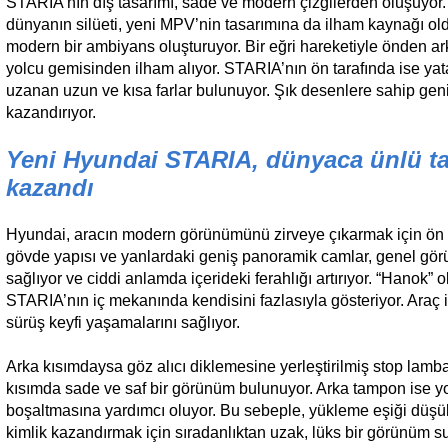
STARIA’nın dış tasarımı, sade ve modern çizgilerden oluşuyor
dünyanın silüeti, yeni MPV’nin tasarımına da ilham kaynağı o
modern bir ambiyans oluşturuyor. Bir eğri hareketiyle önden a
yolcu gemisinden ilham alıyor. STARIA’nın ön tarafında ise yat
uzanan uzun ve kısa farlar bulunuyor. Şık desenlere sahip geni
kazandırıyor.
Yeni Hyundai STARIA, dünyaca ünlü tas
kazandı
Hyundai, aracın modern görünümünü zirveye çıkarmak için ön kı
gövde yapısı ve yanlardaki geniş panoramik camlar, genel görü
sağlıyor ve ciddi anlamda içerideki ferahlığı artırıyor. “Hanok” 
STARIA’nın iç mekanında kendisini fazlasıyla gösteriyor. Araç iç
sürüş keyfi yaşamalarını sağlıyor.
Arka kısımdaysa göz alıcı diklemesine yerleştirilmiş stop lamb
kısımda sade ve saf bir görünüm bulunuyor. Arka tampon ise yo
boşaltmasına yardımcı oluyor. Bu sebeple, yükleme eşiği düşük
kimlik kazandırmak için sıradanlıktan uzak, lüks bir görünüm 