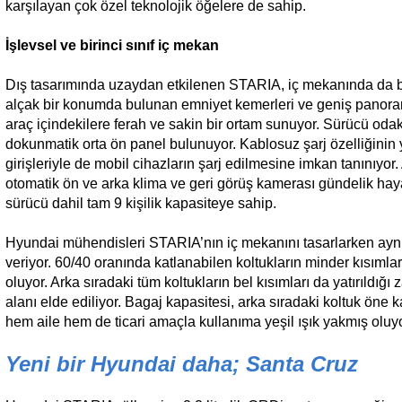
karşılayan çok özel teknolojik öğelere de sahip.
İşlevsel ve birinci sınıf iç mekan
Dış tasarımında uzaydan etkilenen STARIA, iç mekanında da b
alçak bir konumda bulunan emniyet kemerleri ve geniş panoram
araç içindekilere ferah ve sakin bir ortam sunuyor. Sürücü odaklı
dokunmatik orta ön panel bulunuyor. Kablosuz şarj özelliğinin 
girişleriyle de mobil cihazların şarj edilmesine imkan tanınıyor. 
otomatik ön ve arka klima ve geri görüş kamerası gündelik hay
sürücü dahil tam 9 kişilik kapasiteye sahip.
Hyundai mühendisleri STARIA’nın iç mekanını tasarlarken ayn
veriyor. 60/40 oranında katlanabilen koltukların minder kısımlar
oluyor. Arka sıradaki tüm koltukların bel kısımları da yatırıldı
alanı elde ediliyor. Bagaj kapasitesi, arka sıradaki koltuk öne 
hem aile hem de ticari amaçla kullanıma yeşil ışık yakmış oluyo
Yeni bir Hyundai daha; Santa Cruz