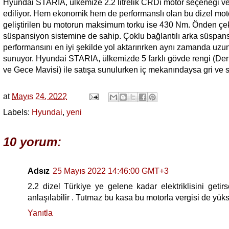
Hyundai STARIA, ülkemize 2.2 litrelik CRDi motor seçeneği ve 8 
ediliyor. Hem ekonomik hem de performanslı olan bu dizel mot
geliştirilen bu motorun maksimum torku ise 430 Nm. Önden çek
süspansiyon sistemine de sahip. Çoklu bağlantılı arka süspansi
performansını en iyi şekilde yol aktarırırken aynı zamanda uzun
sunuyor. Hyundai STARIA, ülkemizde 5 farklı gövde rengi (Deri
ve Gece Mavisi) ile satışa sunulurken iç mekanındaysa gri ve 
at
Mayıs 24, 2022
Labels:
Hyundai
,
yeni
10 yorum:
Adsız
25 Mayıs 2022 14:46:00 GMT+3
2.2 dizel Türkiye ye gelene kadar elektriklisini geti
anlaşılabilir . Tutmaz bu kasa bu motorla vergisi de yük
Yanıtla