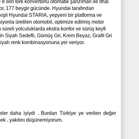
ileri tork konvertörlü otomatik şanzıman ile ithal
or, 177 beygir gücünde. Hyundai tarafından
işli Hyundai STARIA, yepyeni bir platforma ve
yonla üretilen otomobil, optimize edilmiş motor
 süreli yolculuklarda ekstra konfor ve sürüş keyfi
n Siyah Sedefli, Gümüş Gri, Krem Beyaz, Grafit Gri
siyah renk kombinasyonuna yer veriyor.
rseler daha iyiydi . Burdan Türkiye ye verilen değer
sek . yakıtını düşünemiyorum.