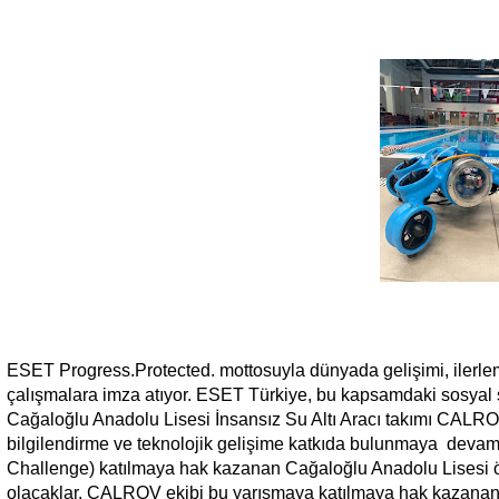
ESET Progress.Protected. mottosuyla dünyada gelişimi, ilerlem
çalışmalara imza atıyor. ESET Türkiye, bu kapsamdaki sosyal s
Cağaloğlu Anadolu Lisesi İnsansız Su Altı Aracı takımı CALRO
bilgilendirme ve teknolojik gelişime katkıda bulunmaya dev
Challenge) katılmaya hak kazanan Cağaloğlu Anadolu Lisesi öğr
olacaklar. CALROV ekibi bu yarışmaya katılmaya hak kazanan te