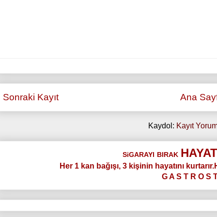
Sonraki Kayıt
Ana Say
Kaydol:
Kayıt Yorum
HAYAT
SiGARAYI
BIRAK
Her 1 kan bağışı, 3 kişinin hayatını kurtarır
G A S T R O S 