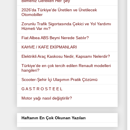
Bilmeniz Gereken Her Şey
2026'da Türkiye'de Üretilen ve Üretilecek
Otomobiller
Zorunlu Trafik Sigortasında Çekici ve Yol Yardımı
Hizmeti Var mı?
Fiat Albea ABS Beyni Nerede Satılır?
KAHVE / KAFE EKİPMANLARI
Elektrikli Araç Kaskosu Nedir, Kapsamı Nelerdir?
Türkiye’de en çok tercih edilen Renault modelleri
hangileri?
Scooter-Şehir İçi Ulaşımın Pratik Çözümü
G A S T R O S T E E L
Motor yağı nasıl değiştirilir?
Haftanın En Çok Okunan Yazıları