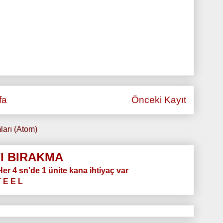
fa
Önceki Kayıt
ları (Atom)
I BIRAKMA
.Her 4 sn'de 1 ünite kana ihtiyaç var
T E E L