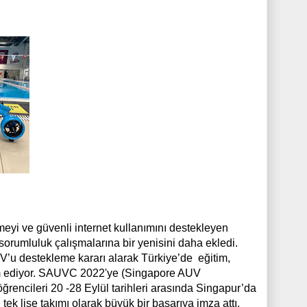
eyi ve güvenli internet kullanımını destekleyen
orumluluk çalışmalarına bir yenisini daha ekledi.
V’u destekleme kararı alarak Türkiye’de eğitim,
am ediyor. SAUVC 2022'ye (Singapore AUV
encileri 20 -28 Eylül tarihleri arasında Singapur’da
k lise takımı olarak büyük bir başarıya imza attı.