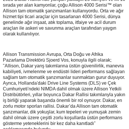
sırada yer alan kamyonlar, çoğu Allison 4000 Serisi™ olan
Allison tam otomatik şanzımanları kullanıyordu. Orta ve ağır
hizmet tipi ticari araçlar için tasarlanan 4000 Serisi, dünya
genelinde ağır inşaat, atık toplama, itfaiye ve acil durum
araçları ile askeri ve savunma araçları tarafından yaygın
olarak kullanılıyor.
Allison Transmission Avrupa, Orta Doğu ve Afrika
Pazarlama Direktörü Sjoerd Vos, konuyla ilgili olarak;
"Allison, Dakar yarış takımlarına üstün güvenilirlik, manevra
kabiliyeti, ivmelenme ve endüstri lideri performans sağlayan
sağlam tam otomatik şanzımanlar sunmaktan gurur duyuyor.
Ayrıca, Hollanda'daki Drive Line Systems (DLS) ve Çek
Cumhuriyeti'ndeki NIMDA dahil olmak üzere Allison Yetkili
Distribütörleri, yıllar boyunca Dakar Rallisi takımlarıyla yakın
iş birliği yaparak başarıda önemli bir rol oynuyor. Dakar, en
zorlu motor sporları rallisi. Dakar’da Allison tam otomatik
şanzımanlar, dik yokuşlar, kum tepeleri ve yumuşak zemin
dahil olmak üzere çeşitli zorlu koşullarda üstün performans
gösterme yeteneklerini bir kez daha kanıtladı"