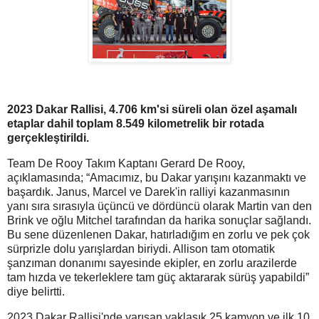
2023 Dakar Rallisi, 4.706 km'si süreli olan özel aşamalı
etaplar dahil toplam 8.549 kilometrelik bir rotada
gerçekleştirildi.
Team De Rooy Takım Kaptanı Gerard De Rooy,
açıklamasında; “Amacımız, bu Dakar yarışını kazanmaktı ve
başardık. Janus, Marcel ve Darek'in ralliyi kazanmasının
yanı sıra sırasıyla üçüncü ve dördüncü olarak Martin van den
Brink ve oğlu Mitchel tarafından da harika sonuçlar sağlandı.
Bu sene düzenlenen Dakar, hatırladığım en zorlu ve pek çok
sürprizle dolu yarışlardan biriydi. Allison tam otomatik
şanzıman donanımı sayesinde ekipler, en zorlu arazilerde
tam hızda ve tekerleklere tam güç aktararak sürüş yapabildi”
diye belirtti.
2023 Dakar Rallisi'nde yarışan yaklaşık 25 kamyon ve ilk 10