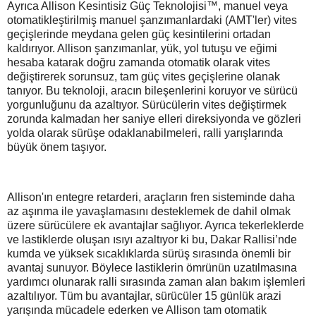
Ayrıca Allison Kesintisiz Güç Teknolojisi™, manuel veya
otomatikleştirilmiş manuel şanzımanlardaki (AMT'ler) vites
geçişlerinde meydana gelen güç kesintilerini ortadan
kaldırıyor. Allison şanzımanlar, yük, yol tutuşu ve eğimi
hesaba katarak doğru zamanda otomatik olarak vites
değiştirerek sorunsuz, tam güç vites geçişlerine olanak
tanıyor. Bu teknoloji, aracın bileşenlerini koruyor ve sürücü
yorgunluğunu da azaltıyor. Sürücülerin vites değiştirmek
zorunda kalmadan her saniye elleri direksiyonda ve gözleri
yolda olarak sürüşe odaklanabilmeleri, ralli yarışlarında
büyük önem taşıyor.
Allison'ın entegre retarderi, araçların fren sisteminde daha
az aşınma ile yavaşlamasını desteklemek de dahil olmak
üzere sürücülere ek avantajlar sağlıyor. Ayrıca tekerleklerde
ve lastiklerde oluşan ısıyı azaltıyor ki bu, Dakar Rallisi’nde
kumda ve yüksek sıcaklıklarda sürüş sırasında önemli bir
avantaj sunuyor. Böylece lastiklerin ömrünün uzatılmasına
yardımcı olunarak ralli sırasında zaman alan bakım işlemleri
azaltılıyor. Tüm bu avantajlar, sürücüler 15 günlük arazi
yarışında mücadele ederken ve Allison tam otomatik