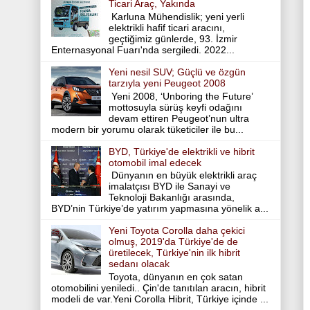
Ticari Araç, Yakında
Karluna Mühendislik; yeni yerli
elektrikli hafif ticari aracını,
geçtiğimiz günlerde, 93. İzmir
Enternasyonal Fuarı'nda sergiledi. 2022...
Yeni nesil SUV; Güçlü ve özgün
tarzıyla yeni Peugeot 2008
Yeni 2008, ‘Unboring the Future’
mottosuyla sürüş keyfi odağını
devam ettiren Peugeot’nun ultra
modern bir yorumu olarak tüketiciler ile bu...
BYD, Türkiye'de elektrikli ve hibrit
otomobil imal edecek
Dünyanın en büyük elektrikli araç
imalatçısı BYD ile Sanayi ve
Teknoloji Bakanlığı arasında,
BYD’nin Türkiye’de yatırım yapmasına yönelik a...
Yeni Toyota Corolla daha çekici
olmuş, 2019'da Türkiye'de de
üretilecek, Türkiye'nin ilk hibrit
sedanı olacak
Toyota, dünyanın en çok satan
otomobilini yeniledi.. Çin'de tanıtılan aracın, hibrit
modeli de var.Yeni Corolla Hibrit, Türkiye içinde ...