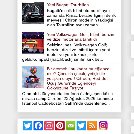
Yeni Bugatti Tourbillon
Bugatti'nin ilk hibrit otomobili aynı
zamanda Rimac beraberliğinin de ilk
meyvesi! Chiron modelinin takipçisi
olan Tourbillon aynı zaman...
Yeni Volkswagen Golf; hibrit, benzin
ve dizel motorlarla tanıtıldı
Sekizinci nesil Volkswagen Golf;
benzin, dizel ve hibrit içeren yeni
motor ve yeni teknolojilerle
geldi.Kompakt (hatchback) sınıfın kırk be...
Bir otomobil bu kadar mı eğlenceli
olur? Çocukla çocuk, yetişkinle
yetişkin oluyor! Citroën, Red Bull
Uçuş Günü'nde Eğlenceyi
Gökyüzüne Taşıyor!
Otomobil dünyasında konforla özdeşleşen köklü
mirasa sahip Citroën, 23 Ağustos 2026 tarihinde
İstanbul Caddebostan Sahili'nde düzenlenec...
T
F
I
P
T
w
a
n
i
w
i
c
s
n
i