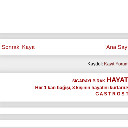
Sonraki Kayıt
Ana Say
Kaydol:
Kayıt Yorum
HAYAT
SiGARAYI
BIRAK
Her 1 kan bağışı, 3 kişinin hayatını kurtarır
G A S T R O S 