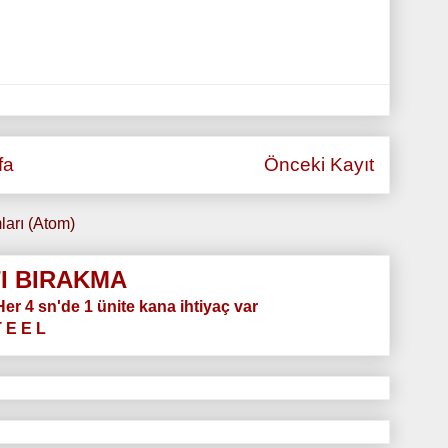
fa
Önceki Kayıt
ları (Atom)
I BIRAKMA
.Her 4 sn'de 1 ünite kana ihtiyaç var
T E E L