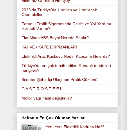
Bilmeniz Gereken Her Şey
2026'da Türkiye'de Üretilen ve Üretilecek
Otomobiller
Zorunlu Trafik Sigortasında Çekici ve Yol Yardımı
Hizmeti Var mı?
Fiat Albea ABS Beyni Nerede Satılır?
KAHVE / KAFE EKİPMANLARI
Elektrikli Araç Kaskosu Nedir, Kapsamı Nelerdir?
Türkiye’de en çok tercih edilen Renault modelleri
hangileri?
Scooter-Şehir İçi Ulaşımın Pratik Çözümü
G A S T R O S T E E L
Motor yağı nasıl değiştirilir?
Haftanın En Çok Okunan Yazıları
Yeni Yerli Elektrikli Karluna Hafif