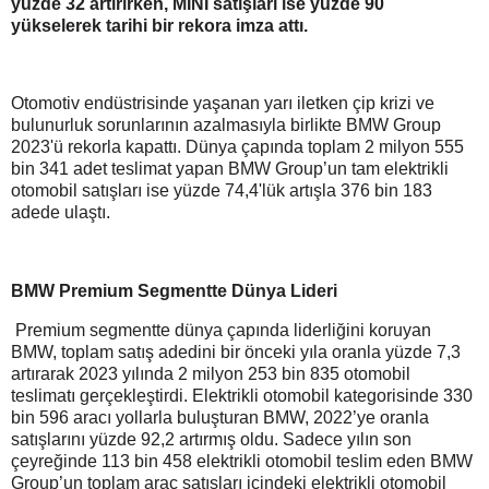
yüzde 32 artırırken, MINI satışları ise yüzde 90
yükselerek tarihi bir rekora imza attı.
Otomotiv endüstrisinde yaşanan yarı iletken çip krizi ve
bulunurluk sorunlarının azalmasıyla birlikte BMW Group
2023'ü rekorla kapattı. Dünya çapında toplam 2 milyon 555
bin 341 adet teslimat yapan BMW Group’un tam elektrikli
otomobil satışları ise yüzde 74,4'lük artışla 376 bin 183
adede ulaştı.
BMW Premium Segmentte Dünya Lideri
Premium segmentte dünya çapında liderliğini koruyan
BMW, toplam satış adedini bir önceki yıla oranla yüzde 7,3
artırarak 2023 yılında 2 milyon 253 bin 835 otomobil
teslimatı gerçekleştirdi. Elektrikli otomobil kategorisinde 330
bin 596 aracı yollarla buluşturan BMW, 2022’ye oranla
satışlarını yüzde 92,2 artırmış oldu. Sadece yılın son
çeyreğinde 113 bin 458 elektrikli otomobil teslim eden BMW
Group’un toplam araç satışları içindeki elektrikli otomobil