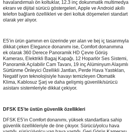
havalandırmalı ön koltuklar, 12.3 inç dokunmatik multimedya
ekranı ve dijital sürücü göstergeleri, Apple ve Android akıllı
telefon bağlantı özellikleri ve deri koltuk döşemeleri standart
olarak yer alıyor.
E5’in ürün gamının en üzerinde yer alan ve bej iç tasarımıyla
dikkat çeken Elegance donanımı ise, Comfort donanımına
ek olarak 360 Derece Panoramik HD Çevre Görüş
Kamerası, Elektrikli Bagaj Kapağı, 12 Hoparlör Ses Sistemi,
Panoramik Açılabilir Cam Tavanı, 19 inç Alüminyum Alaşımlı
Sürtünme Önleyici Özellikli Jantları, Perde Hava Yastıkları,
Negatif iyon teknolojisiyle havayı temizleyen Otomatik
Klima, Kablosuz Şarj ve daha gelişmiş güvenlik/sürücü
asistanı sistemleriyle dikkat çekiyor.
DFSK E5’te üstün güvenlik özellikleri
DFSK E5’in Comfort donanımı, yüksek standartlara sahip
güvenlik özellikleriyle de öne çıkıyor. Sürücü/yolcu hava
yastığı, sürücü/yolcu yan hava yastığı, Geri Görüş Kamerası,