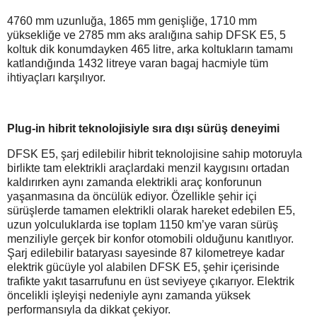
4760 mm uzunluğa, 1865 mm genişliğe, 1710 mm
yüksekliğe ve 2785 mm aks aralığına sahip DFSK E5, 5
koltuk dik konumdayken 465 litre, arka koltukların tamamı
katlandığında 1432 litreye varan bagaj hacmiyle tüm
ihtiyaçları karşılıyor.
Plug-in hibrit teknolojisiyle sıra dışı sürüş deneyimi
DFSK E5, şarj edilebilir hibrit teknolojisine sahip motoruyla
birlikte tam elektrikli araçlardaki menzil kaygısını ortadan
kaldırırken aynı zamanda elektrikli araç konforunun
yaşanmasına da öncülük ediyor. Özellikle şehir içi
sürüşlerde tamamen elektrikli olarak hareket edebilen E5,
uzun yolculuklarda ise toplam 1150 km’ye varan sürüş
menziliyle gerçek bir konfor otomobili olduğunu kanıtlıyor.
Şarj edilebilir bataryası sayesinde 87 kilometreye kadar
elektrik gücüyle yol alabilen DFSK E5, şehir içerisinde
trafikte yakıt tasarrufunu en üst seviyeye çıkarıyor. Elektrik
öncelikli işleyişi nedeniyle aynı zamanda yüksek
performansıyla da dikkat çekiyor.