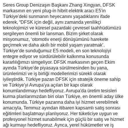
Seres Group Denizaşırı Başkanı Zhang Xingyan, DFSK
markasının en yeni plug-in hibrit elektrik aracı E5'in
Türkiye'deki sunmanın heyecanını yaşadıklarını ifade
ederek, “DFSK için değil, aynı zamanda yenilikçi
teknolojimizi ve küresel pazardaki çevresel taahhüdümüzü
sergileyen önemli bir lansman. Bizim şirket olarak
misyonumuz, ‘otomotiv enerji dönüşümünü harekete
geçirmek ve daha akıllı bir mobil yaşam yaratmak’.
Türkiye’de sunduğumuz E5 modeli, en son teknolojiyi
entegre ediyor ve sürdürülebilir kalkınma konusunda
kararlılığımızı simgeliyor. DFSK markasının geçen Ekim
ayında Türkiye'de piyasaya sürülmesinden bu yana,
ürünlerimizi ve iş birliği modellerimizi sürekli olarak
iyileştirdik. Türkiye pazarı DFSK için stratejik öneme sahip
ve Türkiye'yi Avrupa'ya açılan bir kapı olarak
konumlandırmayı hedefliyoruz. Avrupa'da üretim tesisleri
kurma planlarımızdan biri olan Türkiye, en önemli aday ülke
konumunda. Türkiye pazarına daha iyi hizmet verebilmek
amacıyla, Temmuz ayından itibaren kapsamlı satış sonrası
eğitimleri başlatmayı planlıyoruz. Her tüketiciye uygun ve
profesyonel hizmet sunabilmek için güçlü bir satış ve hizmet
ağı kurmayı hedefliyoruz. Ayrıca, yerel hükümetler ve iş