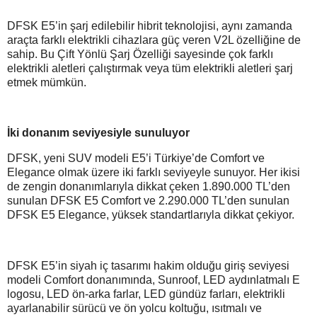
DFSK E5’in şarj edilebilir hibrit teknolojisi, aynı zamanda
araçta farklı elektrikli cihazlara güç veren V2L özelliğine de
sahip. Bu Çift Yönlü Şarj Özelliği sayesinde çok farklı
elektrikli aletleri çalıştırmak veya tüm elektrikli aletleri şarj
etmek mümkün.
İki donanım seviyesiyle sunuluyor
DFSK, yeni SUV modeli E5’i Türkiye’de Comfort ve
Elegance olmak üzere iki farklı seviyeyle sunuyor. Her ikisi
de zengin donanımlarıyla dikkat çeken 1.890.000 TL’den
sunulan DFSK E5 Comfort ve 2.290.000 TL’den sunulan
DFSK E5 Elegance, yüksek standartlarıyla dikkat çekiyor.
DFSK E5’in siyah iç tasarımı hakim olduğu giriş seviyesi
modeli Comfort donanımında, Sunroof, LED aydınlatmalı E
logosu, LED ön-arka farlar, LED gündüz farları, elektrikli
ayarlanabilir sürücü ve ön yolcu koltuğu, ısıtmalı ve