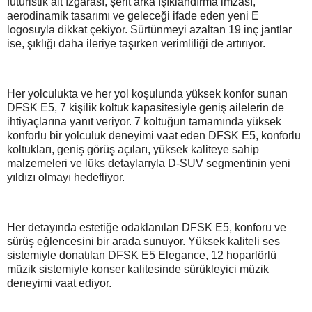
fütüristik alt ızgarası, şerit arka ışıklandırma imzası,
aerodinamik tasarımı ve geleceği ifade eden yeni E
logosuyla dikkat çekiyor. Sürtünmeyi azaltan 19 inç jantlar
ise, şıklığı daha ileriye taşırken verimliliği de artırıyor.
Her yolculukta ve her yol koşulunda yüksek konfor sunan
DFSK E5, 7 kişilik koltuk kapasitesiyle geniş ailelerin de
ihtiyaçlarına yanıt veriyor. 7 koltuğun tamamında yüksek
konforlu bir yolculuk deneyimi vaat eden DFSK E5, konforlu
koltukları, geniş görüş açıları, yüksek kaliteye sahip
malzemeleri ve lüks detaylarıyla D-SUV segmentinin yeni
yıldızı olmayı hedefliyor.
Her detayında estetiğe odaklanılan DFSK E5, konforu ve
sürüş eğlencesini bir arada sunuyor. Yüksek kaliteli ses
sistemiyle donatılan DFSK E5 Elegance, 12 hoparlörlü
müzik sistemiyle konser kalitesinde sürükleyici müzik
deneyimi vaat ediyor.