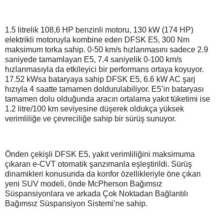
1.5 litrelik 108,6 HP benzinli motoru, 130 kW (174 HP)
elektrikli motoruyla kombine eden DFSK E5, 300 Nm
maksimum torka sahip. 0-50 km/s hızlanmasını sadece 2.9
saniyede tamamlayan E5, 7.4 saniyelik 0-100 km/s
hızlanmasıyla da etkileyici bir performans ortaya koyuyor.
17.52 kWsa bataryaya sahip DFSK E5, 6.6 kW AC şarj
hızıyla 4 saatte tamamen doldurulabiliyor. E5’in bataryası
tamamen dolu olduğunda aracın ortalama yakıt tüketimi ise
1.2 litre/100 km seviyesine düşerek oldukça yüksek
verimliliğe ve çevreciliğe sahip bir sürüş sunuyor.
Önden çekişli DFSK E5, yakıt verimliliğini maksimuma
çıkaran e-CVT otomatik şanzımanla eşleştirildi. Sürüş
dinamikleri konusunda da konfor özellikleriyle öne çıkan
yeni SUV modeli, önde McPherson Bağımsız
Süspansiyonlara ve arkada Çok Noktadan Bağlantılı
Bağımsız Süspansiyon Sistemi’ne sahip.