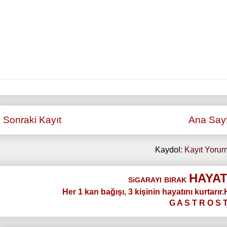
Sonraki Kayıt
Ana Say
Kaydol:
Kayıt Yorum
HAYAT
SiGARAYI
BIRAK
Her 1 kan bağışı, 3 kişinin hayatını kurtarır
G A S T R O S 