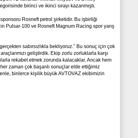
gorisinde birinci ve ikinci sırayı kazanmıştı.
soru Rosneft petrol şirketidir. Bu işbirliği
benzin Pulsar-100 ve Rosneft Magnum Racing spor yarış
çekten sabırsızlıkla bekliyoruz." Bu sonuç için çok
açlarımızı geliştirdik. Ekip zorlu zorluklarla karşı
cılarla rekabet etmek zorunda kalacaklar. Ancak hem
er zaman çok başarılı sonuçlar elde ettiğimiz
edenle, binlerce kişilik büyük AVTOVAZ ekibimizin