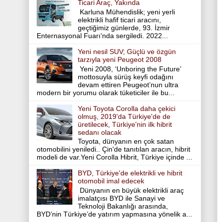
Ticari Araç, Yakında
Karluna Mühendislik; yeni yerli
elektrikli hafif ticari aracını,
geçtiğimiz günlerde, 93. İzmir
Enternasyonal Fuarı'nda sergiledi. 2022...
Yeni nesil SUV; Güçlü ve özgün
tarzıyla yeni Peugeot 2008
Yeni 2008, ‘Unboring the Future’
mottosuyla sürüş keyfi odağını
devam ettiren Peugeot’nun ultra
modern bir yorumu olarak tüketiciler ile bu...
Yeni Toyota Corolla daha çekici
olmuş, 2019'da Türkiye'de de
üretilecek, Türkiye'nin ilk hibrit
sedanı olacak
Toyota, dünyanın en çok satan
otomobilini yeniledi.. Çin'de tanıtılan aracın, hibrit
modeli de var.Yeni Corolla Hibrit, Türkiye içinde ...
BYD, Türkiye'de elektrikli ve hibrit
otomobil imal edecek
Dünyanın en büyük elektrikli araç
imalatçısı BYD ile Sanayi ve
Teknoloji Bakanlığı arasında,
BYD’nin Türkiye’de yatırım yapmasına yönelik a...