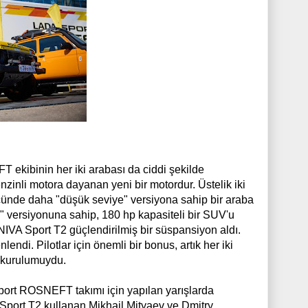
T ekibinin her iki arabası da ciddi şekilde
benzinli motora dayanan yeni bir motordur. Üstelik iki
gücünde daha "düşük seviye" versiyona sahip bir araba
" versiyonuna sahip, 180 hp kapasiteli bir SUV'u
NIVA Sport T2 güçlendirilmiş bir süspansiyon aldı.
ndi. Pilotlar için önemli bir bonus, artık her iki
 kurulumuydu.
port ROSNEFT takımı için yapılan yarışlarda
A Sport T2 kullanan Mikhail Mityaev ve Dmitry