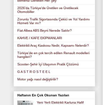
Bilmeniz Gereken Her Şey
2026'da Türkiye'de Üretilen ve Üretilecek
Otomobiller
Zorunlu Trafik Sigortasında Çekici ve Yol Yardımı
Hizmeti Var mı?
Fiat Albea ABS Beyni Nerede Satılır?
KAHVE / KAFE EKİPMANLARI
Elektrikli Araç Kaskosu Nedir, Kapsamı Nelerdir?
Türkiye’de en çok tercih edilen Renault modelleri
hangileri?
Scooter-Şehir İçi Ulaşımın Pratik Çözümü
G A S T R O S T E E L
Motor yağı nasıl değiştirilir?
Haftanın En Çok Okunan Yazıları
Yeni Yerli Elektrikli Karluna Hafif