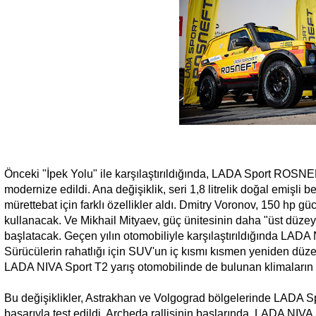
Önceki "İpek Yolu" ile karşılaştırıldığında, LADA Sport ROSNEF
modernize edildi. Ana değişiklik, seri 1,8 litrelik doğal emişli 
mürettebat için farklı özellikler aldı. Dmitry Voronov, 150 hp 
kullanacak. Ve Mikhail Mityaev, güç ünitesinin daha "üst düzey
başlatacak. Geçen yılın otomobiliyle karşılaştırıldığında LADA 
Sürücülerin rahatlığı için SUV'un iç kısmı kısmen yeniden düzenle
LADA NIVA Sport T2 yarış otomobilinde de bulunan klimaların
Bu değişiklikler, Astrakhan ve Volgograd bölgelerinde LADA S
başarıyla test edildi. Archeda rallisinin başlarında, LADA NIV