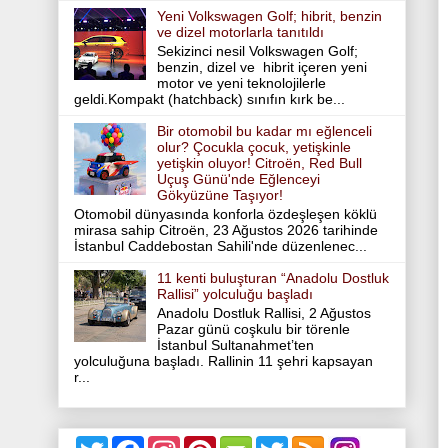
Yeni Volkswagen Golf; hibrit, benzin
ve dizel motorlarla tanıtıldı
Sekizinci nesil Volkswagen Golf;
benzin, dizel ve hibrit içeren yeni
motor ve yeni teknolojilerle
geldi.Kompakt (hatchback) sınıfın kırk be...
Bir otomobil bu kadar mı eğlenceli
olur? Çocukla çocuk, yetişkinle
yetişkin oluyor! Citroën, Red Bull
Uçuş Günü'nde Eğlenceyi
Gökyüzüne Taşıyor!
Otomobil dünyasında konforla özdeşleşen köklü
mirasa sahip Citroën, 23 Ağustos 2026 tarihinde
İstanbul Caddebostan Sahili'nde düzenlenec...
11 kenti buluşturan “Anadolu Dostluk
Rallisi” yolculuğu başladı
Anadolu Dostluk Rallisi, 2 Ağustos
Pazar günü coşkulu bir törenle
İstanbul Sultanahmet’ten
yolculuğuna başladı. Rallinin 11 şehri kapsayan
r...
T
F
I
P
T