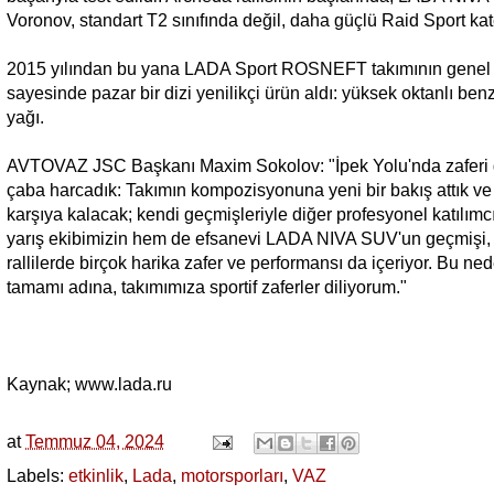
Voronov, standart T2 sınıfında değil, daha güçlü Raid Sport kate
2015 yılından bu yana LADA Sport ROSNEFT takımının genel spon
sayesinde pazar bir dizi yenilikçi ürün aldı: yüksek oktanlı 
yağı.
AVTOVAZ JSC Başkanı Maxim Sokolov: "İpek Yolu'nda zaferi ger
çaba harcadık: Takımın kompozisyonuna yeni bir bakış attık ve ar
karşıya kalacak; kendi geçmişleriyle diğer profesyonel katılım
yarış ekibimizin hem de efsanevi LADA NIVA SUV'un geçmişi, h
rallilerde birçok harika zafer ve performansı da içeriyor. Bu n
tamamı adına, takımımıza sportif zaferler diliyorum."
Kaynak; www.lada.ru
at
Temmuz 04, 2024
Labels:
etkinlik
,
Lada
,
motorsporları
,
VAZ