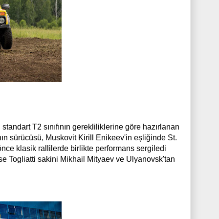
ndart T2 sınıfının gerekliliklerine göre hazırlanan
 sürücüsü, Muskovit Kirill Enikeev'in eşliğinde St.
ce klasik rallilerde birlikte performans sergiledi
 ise Togliatti sakini Mikhail Mityaev ve Ulyanovsk'tan