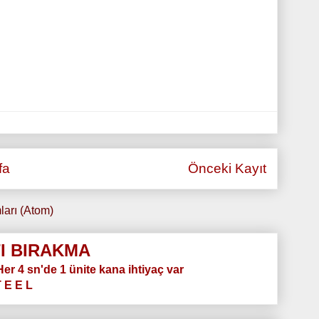
fa
Önceki Kayıt
ları (Atom)
I BIRAKMA
.Her 4 sn'de 1 ünite kana ihtiyaç var
T E E L