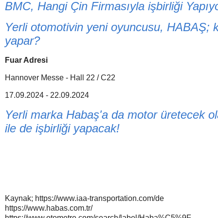
BMC, Hangi Çin Firmasıyla işbirliği Yapıyo
Yerli otomotivin yeni oyuncusu, HABAŞ; 
yapar?
Fuar Adresi
Hannover Messe - Hall 22 / C22
17.09.2024 - 22.09.2024
Yerli marka Habaş'a da motor üretecek o
ile de işbirliği yapacak!
Kaynak; https://www.iaa-transportation.com/de
https://www.habas.com.tr/
https://www.otometre.com/search/label/Haba%C5%9F