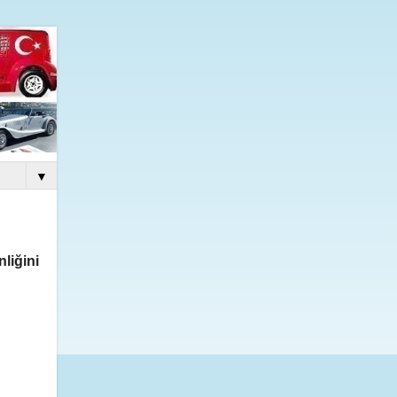
▼
liğini