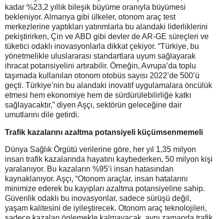
kadar %23,2 yıllık bileşik büyüme oranıyla büyümesi
bekleniyor. Almanya gibi ülkeler, otonom araç test
merkezlerine yaptıkları yatırımlarla bu alandaki liderliklerini
pekiştirirken, Çin ve ABD gibi devler de AR-GE süreçleri ve
tüketici odaklı inovasyonlarla dikkat çekiyor. “Türkiye, bu
yönetmelikle uluslararası standartlara uyum sağlayarak
ihracat potansiyelini artırabilir. Örneğin, Avrupa’da toplu
taşımada kullanılan otonom otobüs sayısı 2022’de 500’ü
geçti. Türkiye’nin bu alandaki inovatif uygulamalara öncülük
etmesi hem ekonomiye hem de sürdürülebilirliğe katkı
sağlayacaktır,” diyen Aşçı, sektörün geleceğine dair
umutlarını dile getirdi.
Trafik kazalarını azaltma potansiyeli küçümsenmemeli
Dünya Sağlık Örgütü verilerine göre, her yıl 1,35 milyon
insan trafik kazalarında hayatını kaybederken, 50 milyon kişi
yaralanıyor. Bu kazaların %95’i insan hatasından
kaynaklanıyor. Aşçı, “Otonom araçlar, insan hatalarını
minimize ederek bu kayıpları azaltma potansiyeline sahip.
Güvenlik odaklı bu inovasyonlar, sadece sürüşü değil,
yaşam kalitesini de iyileştirecek. Otonom araç teknolojileri,
sadece kazaları önlemekle kalmayacak, aynı zamanda trafik