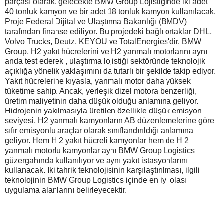
parçası olarak, gelecekte BMW Group Lojistiğinde iki adet
40 tonluk kamyon ve bir adet 18 tonluk kamyon kullanılacak.
Proje Federal Dijital ve Ulaştırma Bakanlığı (BMDV)
tarafından finanse ediliyor. Bu projedeki bağlı ortaklar DHL,
Volvo Trucks, Deutz, KEYOU ve TotalEnergies'dir. BMW
Group, H2 yakıt hücrelerini ve H2 yanmalı motorlarını aynı
anda test ederek , ulaştırma lojistiği sektöründe teknolojik
açıklığa yönelik yaklaşımını da tutarlı bir şekilde takip ediyor.
Yakıt hücrelerine kıyasla, yanmalı motor daha yüksek
tüketime sahip. Ancak, yerleşik dizel motora benzerliği,
üretim maliyetinin daha düşük olduğu anlamına geliyor.
Hidrojenin yakılmasıyla üretilen özellikle düşük emisyon
seviyesi, H2 yanmalı kamyonların AB düzenlemelerine göre
sıfır emisyonlu araçlar olarak sınıflandırıldığı anlamına
geliyor. Hem H 2 yakıt hücreli kamyonlar hem de H 2
yanmalı motorlu kamyonlar aynı BMW Group Logistics
güzergahında kullanılıyor ve aynı yakıt istasyonlarını
kullanacak. İki tahrik teknolojisinin karşılaştırılması, ilgili
teknolojinin BMW Group Logistics içinde en iyi olası
uygulama alanlarını belirleyecektir.