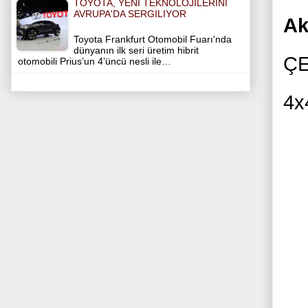
TOYOTA, YENI TEKNOLOJILERINI
AVRUPA'DA SERGILIYOR
Ak
Toyota Frankfurt Otomobil Fuarı'nda
dünyanın ilk seri üretim hibrit
ÇE
otomobili Prius’un 4’üncü nesli ile…
4x