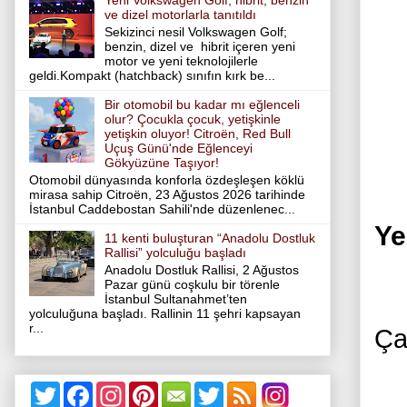
Yeni Volkswagen Golf; hibrit, benzin
ve dizel motorlarla tanıtıldı
Sekizinci nesil Volkswagen Golf;
benzin, dizel ve hibrit içeren yeni
motor ve yeni teknolojilerle
geldi.Kompakt (hatchback) sınıfın kırk be...
Bir otomobil bu kadar mı eğlenceli
olur? Çocukla çocuk, yetişkinle
yetişkin oluyor! Citroën, Red Bull
Uçuş Günü'nde Eğlenceyi
Gökyüzüne Taşıyor!
Otomobil dünyasında konforla özdeşleşen köklü
mirasa sahip Citroën, 23 Ağustos 2026 tarihinde
İstanbul Caddebostan Sahili'nde düzenlenec...
Ye
11 kenti buluşturan “Anadolu Dostluk
Rallisi” yolculuğu başladı
Anadolu Dostluk Rallisi, 2 Ağustos
Pazar günü coşkulu bir törenle
İstanbul Sultanahmet’ten
yolculuğuna başladı. Rallinin 11 şehri kapsayan
r...
Ça
T
F
I
P
T
w
a
n
i
w