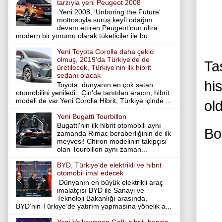
tarzıyla yeni Peugeot 2008
Yeni 2008, ‘Unboring the Future’
mottosuyla sürüş keyfi odağını
devam ettiren Peugeot’nun ultra
modern bir yorumu olarak tüketiciler ile bu...
Yeni Toyota Corolla daha çekici
olmuş, 2019'da Türkiye'de de
Ta
üretilecek, Türkiye'nin ilk hibrit
sedanı olacak
hi
Toyota, dünyanın en çok satan
otomobilini yeniledi.. Çin'de tanıtılan aracın, hibrit
modeli de var.Yeni Corolla Hibrit, Türkiye içinde ...
ol
Yeni Bugatti Tourbillon
Bugatti'nin ilk hibrit otomobili aynı
Bo
zamanda Rimac beraberliğinin de ilk
meyvesi! Chiron modelinin takipçisi
olan Tourbillon aynı zaman...
BYD, Türkiye'de elektrikli ve hibrit
otomobil imal edecek
Dünyanın en büyük elektrikli araç
imalatçısı BYD ile Sanayi ve
Teknoloji Bakanlığı arasında,
BYD’nin Türkiye’de yatırım yapmasına yönelik a...