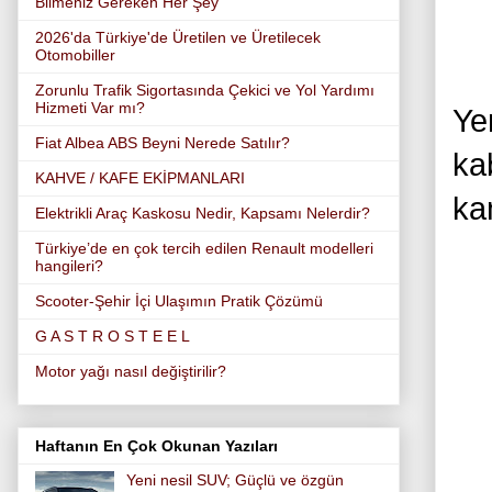
Bilmeniz Gereken Her Şey
2026'da Türkiye'de Üretilen ve Üretilecek
Otomobiller
Zorunlu Trafik Sigortasında Çekici ve Yol Yardımı
Hizmeti Var mı?
Ye
Fiat Albea ABS Beyni Nerede Satılır?
ka
KAHVE / KAFE EKİPMANLARI
ka
Elektrikli Araç Kaskosu Nedir, Kapsamı Nelerdir?
Türkiye’de en çok tercih edilen Renault modelleri
hangileri?
Scooter-Şehir İçi Ulaşımın Pratik Çözümü
G A S T R O S T E E L
Motor yağı nasıl değiştirilir?
Haftanın En Çok Okunan Yazıları
Yeni nesil SUV; Güçlü ve özgün