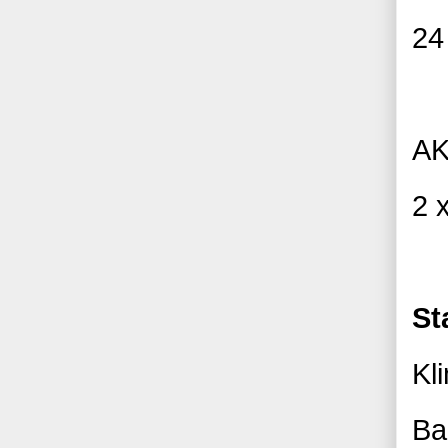
24
A
2 
St
Kl
Ba