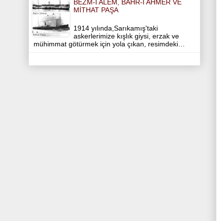
BEZM-İ ALEM, BAHR-İ AHMER VE
MİTHAT PAŞA
1914 yılında,Sarıkamış'taki
askerlerimize kışlık giysi, erzak ve
mühimmat götürmek için yola çıkan, resimdeki…