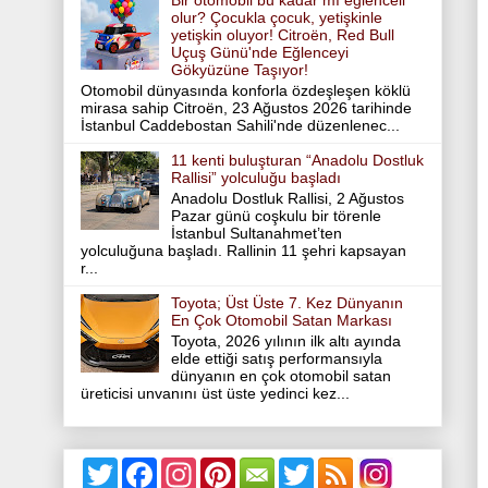
Bir otomobil bu kadar mı eğlenceli
olur? Çocukla çocuk, yetişkinle
yetişkin oluyor! Citroën, Red Bull
Uçuş Günü'nde Eğlenceyi
Gökyüzüne Taşıyor!
Otomobil dünyasında konforla özdeşleşen köklü
mirasa sahip Citroën, 23 Ağustos 2026 tarihinde
İstanbul Caddebostan Sahili'nde düzenlenec...
11 kenti buluşturan “Anadolu Dostluk
Rallisi” yolculuğu başladı
Anadolu Dostluk Rallisi, 2 Ağustos
Pazar günü coşkulu bir törenle
İstanbul Sultanahmet’ten
yolculuğuna başladı. Rallinin 11 şehri kapsayan
r...
Toyota; Üst Üste 7. Kez Dünyanın
En Çok Otomobil Satan Markası
Toyota, 2026 yılının ilk altı ayında
elde ettiği satış performansıyla
dünyanın en çok otomobil satan
üreticisi unvanını üst üste yedinci kez...
T
F
I
P
T
w
a
n
i
w