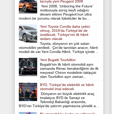
tarzıyla yeni Peugeot 2008
Yeni 2008, ‘Unboring the Future’
mottosuyla sürüş keyfi odağını
devam ettiren Peugeot’nun ultra
modern bir yorumu olarak tüketiciler ile bu...
Yeni Toyota Corolla daha çekici
olmuş, 2019'da Türkiye'de de
üretilecek, Türkiye'nin ilk hibrit
sedanı olacak
Toyota, dünyanın en çok satan
otomobilini yeniledi.. Çin'de tanıtılan aracın, hibrit
modeli de var.Yeni Corolla Hibrit, Türkiye içinde ...
Yeni Bugatti Tourbillon
Bugatti'nin ilk hibrit otomobili aynı
zamanda Rimac beraberliğinin de ilk
meyvesi! Chiron modelinin takipçisi
olan Tourbillon aynı zaman...
BYD, Türkiye'de elektrikli ve hibrit
otomobil imal edecek
Dünyanın en büyük elektrikli araç
imalatçısı BYD ile Sanayi ve
Teknoloji Bakanlığı arasında,
BYD’nin Türkiye’de yatırım yapmasına yönelik a...