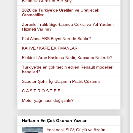
Bilmeniz Gereken Her Şey
2026'da Türkiye'de Üretilen ve Üretilecek
Otomobiller
Zorunlu Trafik Sigortasında Çekici ve Yol Yardımı
Hizmeti Var mı?
Fiat Albea ABS Beyni Nerede Satılır?
KAHVE / KAFE EKİPMANLARI
Elektrikli Araç Kaskosu Nedir, Kapsamı Nelerdir?
Türkiye’de en çok tercih edilen Renault modelleri
hangileri?
Scooter-Şehir İçi Ulaşımın Pratik Çözümü
G A S T R O S T E E L
Motor yağı nasıl değiştirilir?
Haftanın En Çok Okunan Yazıları
Yeni nesil SUV; Güçlü ve özgün