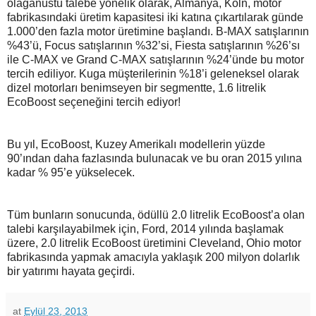
olağanüstü talebe yönelik olarak, Almanya, Köln, motor
fabrikasındaki üretim kapasitesi iki katına çıkartılarak günde
1.000’den fazla motor üretimine başlandı. B-MAX satışlarının
%43’ü, Focus satışlarının %32’si, Fiesta satışlarının %26’sı
ile C-MAX ve Grand C-MAX satışlarının %24’ünde bu motor
tercih ediliyor. Kuga müşterilerinin %18’i geleneksel olarak
dizel motorları benimseyen bir segmentte, 1.6 litrelik
EcoBoost seçeneğini tercih ediyor!
Bu yıl, EcoBoost, Kuzey Amerikalı modellerin yüzde
90’ından daha fazlasında bulunacak ve bu oran 2015 yılına
kadar % 95’e yükselecek.
Tüm bunların sonucunda, ödüllü 2.0 litrelik EcoBoost’a olan
talebi karşılayabilmek için, Ford, 2014 yılında başlamak
üzere, 2.0 litrelik EcoBoost üretimini Cleveland, Ohio motor
fabrikasında yapmak amacıyla yaklaşık 200 milyon dolarlık
bir yatırımı hayata geçirdi
.
at
Eylül 23, 2013