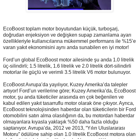
EcoBoost toplam motor boyutundan küçük, turboşarj,
doğrudan enjeksiyon ve değişken supap zamanlama ayarı
özellikleriyle kullanıcılarına mükemmel performans ile %15’e
varan yakıt ekonomisini aynı anda sunabilen en iyi motor!
Ford’un global EcoBoost motor ailesinde şu anda 1.0 litrelik
üç-silindirli; 1.5 litrelik, 1.6 litrelik ve 2.0 litrelik dört-silindirli
motorlar ile güçlü ve verimli 3.5 litrelik V6 motor bulunuyor.
EcoBoost Avrupa’da yayılıyor, Kuzey Amerika’da talepler
artıyor! Ford’un verilerine göre; Kuzey Amerika’da, EcoBoost
motor, şu anda tüketiciler arasında en çok beğenilen ve
kabul edilen yakıt tasarruflu motor olarak öne çıkıyor. Ayrıca,
EcoBoost teknolojisinden haberdar olan tüketicilerin bir Ford
otomobilini satın alma olasılığının da, bu motordan haberdar
olmayanlara kıyasla yaklaşık %50 daha fazla olduğu
saptanıyor. Avrupa’da, 2012 ve 2013, “Yılın Uluslararası
Motoru” ödülüne sahip olan 1.0 litrelik EcoBoost motora olan