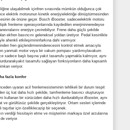
imliliğine ulaşabilmek içinfren sırasında mümkün olduğunca çok
dece elektrik motorunun kinetik enerjiyielektriğe dönüştürmesinden
lmesinin de önüne geçer. Bosch iBooster, sadeceelektrik motoru
 tipik frenleme operasyonlarında kaydedilen enerjininneredeyse
nevralarını enerjiye çevirebiliyor. Frene daha güçlü şekilde
ulan ekfren basıncını geleneksel yoldan üretiyor. Pedal kesinlikle
iyle ahenkli etkileşimininfarkına dahi varmıyor.
erinden fren güçlendirmeninderecesini kontrol etmek amacıyla
çten yanmalı motor veya bir vakum pompası yardımıylavakum
lece sadece başlı başına yakıt tasarrufu yapmakla kalmıyor, aynı
urdurarakyakıt tasarrufu sağlayan fonksiyonların daha kapsamlı
imkan veriyor.
ha fazla konfor
eden uyaran acil frenlemesisteminin tehlikeli bir durum tespit
den üç kat daha hızlı şekilde, tamfrenleme basıncı oluşturuyor.
mi kullanan bir sürücüden daha hızlı durdurabiliyor.iBooster, aynı
ve gürültüsüz şekilde gerçekleştiriyor. Ortam sesleri içlerinde
i taşıtlar için özelliklecazip bir seçenek.
alın verdiği hissitayin etme ve müşterinin markaya özel arzularına
de veriyor.