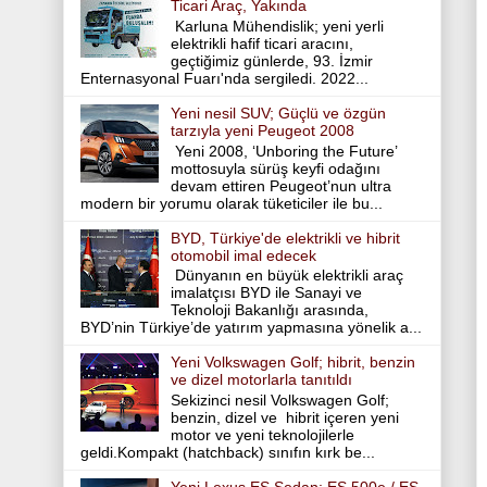
Ticari Araç, Yakında
Karluna Mühendislik; yeni yerli
elektrikli hafif ticari aracını,
geçtiğimiz günlerde, 93. İzmir
Enternasyonal Fuarı'nda sergiledi. 2022...
Yeni nesil SUV; Güçlü ve özgün
tarzıyla yeni Peugeot 2008
Yeni 2008, ‘Unboring the Future’
mottosuyla sürüş keyfi odağını
devam ettiren Peugeot’nun ultra
modern bir yorumu olarak tüketiciler ile bu...
BYD, Türkiye'de elektrikli ve hibrit
otomobil imal edecek
Dünyanın en büyük elektrikli araç
imalatçısı BYD ile Sanayi ve
Teknoloji Bakanlığı arasında,
BYD’nin Türkiye’de yatırım yapmasına yönelik a...
Yeni Volkswagen Golf; hibrit, benzin
ve dizel motorlarla tanıtıldı
Sekizinci nesil Volkswagen Golf;
benzin, dizel ve hibrit içeren yeni
motor ve yeni teknolojilerle
geldi.Kompakt (hatchback) sınıfın kırk be...