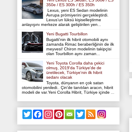
Yeni Lexus ES Sedan; ES 500e / ES
350e / ES 300h / ES 350h
Lexus, yeni ES Sedan modelinin
Avrupa prömiyerini gerçekleştirdi.
Lexus’un lüksü kişiselleştirme
anlayışını merkeze alarak geliştirilen yen...
Yeni Bugatti Tourbillon
Bugatti'nin ilk hibrit otomobili aynı
zamanda Rimac beraberliğinin de ilk
meyvesi! Chiron modelinin takipçisi
olan Tourbillon aynı zaman...
Yeni Toyota Corolla daha çekici
olmuş, 2019'da Türkiye'de de
üretilecek, Türkiye'nin ilk hibrit
sedanı olacak
Toyota, dünyanın en çok satan
otomobilini yeniledi.. Çin'de tanıtılan aracın, hibrit
modeli de var.Yeni Corolla Hibrit, Türkiye içinde ...
T
F
I
P
T
w
a
n
i
w
i
c
s
n
i
t
e
t
t
t
t
b
a
e
t