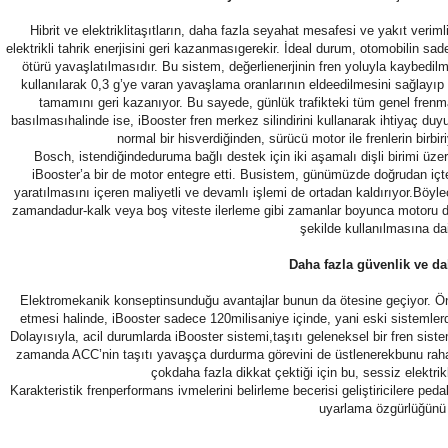
Hibrit ve elektriklitaşıtların, daha fazla seyahat mesafesi ve yakıt ver
elektrikli tahrik enerjisini geri kazanmasıgerekir. İdeal durum, otomobilin sa
ötürü yavaşlatılmasıdır. Bu sistem, değerlienerjinin fren yoluyla kaybedi
kullanılarak 0,3 g’ye varan yavaşlama oranlarının eldeedilmesini sağlayıp
tamamını geri kazanıyor. Bu sayede, günlük trafikteki tüm genel frenma
basılmasıhalinde ise, iBooster fren merkez silindirini kullanarak ihtiyaç duy
normal bir hisverdiğinden, sürücü motor ile frenlerin birbir
Bosch, istendiğindeduruma bağlı destek için iki aşamalı dişli birimi üz
iBooster’a bir de motor entegre etti. Busistem, günümüzde doğrudan i
yaratılmasını içeren maliyetli ve devamlı işlemi de ortadan kaldırıyor.Böy
zamandadur-kalk veya boş viteste ilerleme gibi zamanlar boyunca motoru d
şekilde kullanılmasına da
Daha fazla güvenlik ve da
Elektromekanik konseptinsunduğu avantajlar bunun da ötesine geçiyor. Önc
etmesi halinde, iBooster sadece 120milisaniye içinde, yani eski sistemler
Dolayısıyla, acil durumlarda iBooster sistemi,taşıtı geleneksel bir fren siste
zamanda ACC’nin taşıtı yavaşça durdurma görevini de üstlenerekbunu rahat 
çokdaha fazla dikkat çektiği için bu, sessiz elektrikl
Karakteristik frenperformans ivmelerini belirleme becerisi geliştiricilere ped
uyarlama özgürlüğünü 