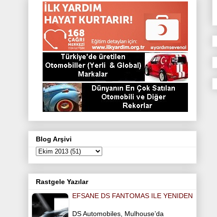
e
o
g
r
e
r
o
r
e
r
k
a
s
m
t
Blog Arşivi
Rastgele Yazılar
EFSANE DS FANTOMAS ILE YENIDEN
DS Automobiles, Mulhouse’da