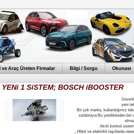
 ve Araç Üreten Firmalar
Bilgi / Sorgu
Okunası
YENi 1 SiSTEM; BOSCH iBOOSTER
Güvenli
yeni te
Bir çok marka, kullandığımız tekn
sürdürüyor.Bu yeniliklerden bir
olmaz
Akıllı kontrol siste
„ Hibrit ve elektrikli taşıtlarda 