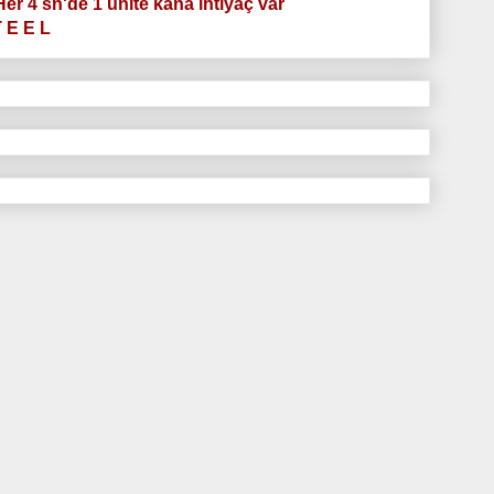
.Her 4 sn'de 1 ünite kana ihtiyaç var
T E E L