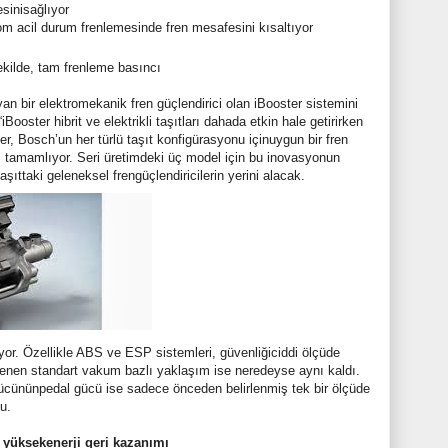
sinisağlıyor
om acil durum frenlemesinde fren mesafesini kısaltıyor
ekilde, tam frenleme basıncı
n bir elektromekanik fren güçlendirici olan iBooster sistemini
oster hibrit ve elektrikli taşıtları dahada etkin hale getirirken
ter, Bosch’un her türlü taşıt konfigürasyonu içinuygun bir fren
ni tamamlıyor. Seri üretimdeki üç model için bu inovasyonun
şıttaki geleneksel frengüçlendiricilerin yerini alacak.
iyor. Özellikle ABS ve ESP sistemleri, güvenliğiciddi ölçüde
enen standart vakum bazlı yaklaşım ise neredeyse aynı kaldı.
ürücününpedal gücü ise sadece önceden belirlenmiş tek bir ölçüde
du.
 yüksekenerji geri kazanımı