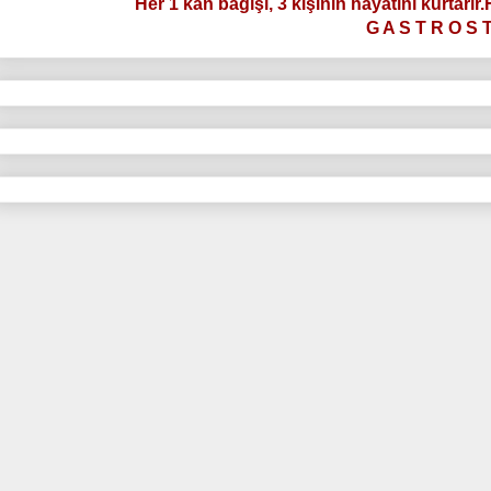
Her 1 kan bağışı, 3 kişinin hayatını kurtarır
G A S T R O S 