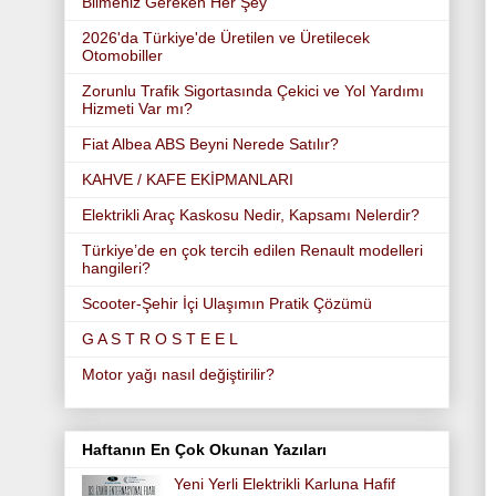
Bilmeniz Gereken Her Şey
2026'da Türkiye'de Üretilen ve Üretilecek
Otomobiller
Zorunlu Trafik Sigortasında Çekici ve Yol Yardımı
Hizmeti Var mı?
Fiat Albea ABS Beyni Nerede Satılır?
KAHVE / KAFE EKİPMANLARI
Elektrikli Araç Kaskosu Nedir, Kapsamı Nelerdir?
Türkiye’de en çok tercih edilen Renault modelleri
hangileri?
Scooter-Şehir İçi Ulaşımın Pratik Çözümü
G A S T R O S T E E L
Motor yağı nasıl değiştirilir?
Haftanın En Çok Okunan Yazıları
Yeni Yerli Elektrikli Karluna Hafif