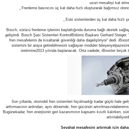
uzun mesafeyi kat etme
„ Frenleme basıncını üç kat daha hızlı oluşturarak bağımsız oton
„ Eski sistemlerden üç kat daha hızlı ş
Bosch, sürücü frenleme işlemini başlattığında duruma bağlı destek sağlaya
geliştirdi. Bosch Şasi Sistemleri KontrolBölümü Başkanı Gerhard Steiger. “iBo
fren mesafelerini de kısaltarak güvenliği daha dageliştiriyor” dedi. iBoos
sistemini bir araya getirebilmesini sağlayan modüler bileşenyelpazesi
üretimine2013 yılında başlanacak. Orta vadede, iBooster birçok ta
Son yıllarda, otomobil fren sistemleri hiçolmadığı kadar güçlü hale gel
arttırmasının ardından, aynı dönemde, fren gücünün artırılmasındabenims
Bugünekadar, fren enerjisinin geri kazanımının kapsamı kısıtlı kalırken, s
artırılabiliyor
Seyahat mesafesini artırmak için daha