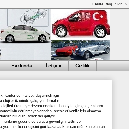
Hakkında
İletişim
Gizlilik
k, konfor ve maliyeti düşürmek için
knolojiler üzerinde çalışıyor, firmalar.
olojileri üretmeye devam ederken daha iyisi için çalışmalarını
i otomotiivin görünmeyenlerinden ancak güvenlik için olmazsa
lardan biri olan Bosch'tan geliyor..
mi,frenleme gücünü ve sürücü güvenliğini arttırıyor
neredeyse tüm frenenerjisini geri kazanarak aracın mümkün olan en