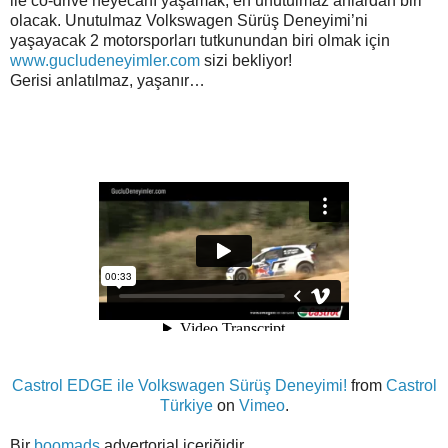
ile co-drive heyecanı yaşamak, en unutulmaz anlardan biri
olacak. Unutulmaz Volkswagen Sürüş Deneyimi’ni
yaşayacak 2 motorsporları tutkunundan biri olmak için
www.gucludeneyimler.com
sizi bekliyor!
Gerisi anlatılmaz, yaşanır…
Castrol EDGE ile Volkswagen Sürüş Deneyimi!
from
Castrol
Türkiye
on
Vimeo
.
Bir
boomads
advertorial içeriğidir.