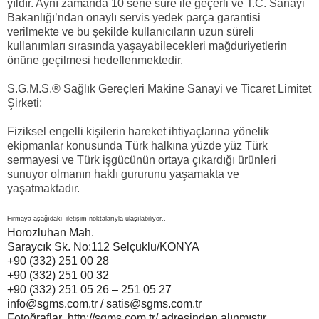
yıldır. Aynı zamanda 10 sene süre ile geçerli ve T.C. Sanayi
Bakanlığı’ndan onaylı servis yedek parça garantisi
verilmekte ve bu şekilde kullanıcıların uzun süreli
kullanımları sırasında yaşayabilecekleri mağduriyetlerin
önüne geçilmesi hedeflenmektedir.
S.G.M.S.® Sağlık Gereçleri Makine Sanayi ve Ticaret Limitet
Şirketi;
Fiziksel engelli kişilerin hareket ihtiyaçlarına yönelik
ekipmanlar konusunda Türk halkına yüzde yüz Türk
sermayesi ve Türk işgücünün ortaya çıkardığı ürünleri
sunuyor olmanın haklı gururunu yaşamakta ve
yaşatmaktadır.
Firmaya aşağıdaki iletişim noktalarıyla ulaşılabiliyor..
Horozluhan Mah.
Saraycık Sk. No:112 Selçuklu/KONYA
+90 (332) 251 00 28
+90 (332) 251 00 32
+90 (332) 251 05 26 – 251 05 27
info@sgms.com.tr / satis@sgms.com.tr
Fotoğraflar
http://sgms.com.tr/ adresinden alınmıştır..