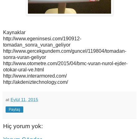
Kaynaklar
http://www.egeninsesi.com/190912-
tomadan_sonra_vuran_geliyor
http://www.gercekgundem.com/guncel/119804/tomadan-
sonra-vuran-geliyor
http://www.otometre.com/2015/04/bmc-vuran-nurol-ejder-
otokar-ural-ve.html
http://www.interarmored.com/
http://akdeniztechnology.com/
at
Eylül 11, 2015
Paylaş
Hiç yorum yok: