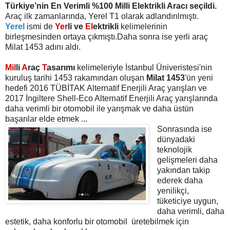
Türkiye’nin En Verimli %100 Milli Elektrikli Aracı seçildi.
Araç ilk zamanlarında, Yerel T1 olarak adlandırılmıştı.
Yerel
ismi de
Yer
li ve
El
ektrikli
kelimelerinin
birleşmesinden ortaya çıkmıştı.Daha sonra ise yerli araç
Milat 1453 adını aldı.
Mil
li
A
raç
T
asarımı
kelimeleriyle İstanbul Üniveristesi'nin
kuruluş tarihi 1453 rakamından oluşan
Milat 1453
'ün yeni
hedefi 2016 TÜBİTAK Alternatif Enerjili Araç yarışları ve
2017 İngiltere Shell-Eco Alternatif Enerjili Araç yarışlarında
daha verimli bir otomobil ile yarışmak ve daha üstün
başarılar elde etmek ...
Sonrasında ise
dünyadaki
teknolojik
gelişmeleri daha
yakından takip
ederek daha
yenilikçi,
tüketiciye uygun,
daha verimli, daha
estetik, daha konforlu bir otomobil üretebilmek için