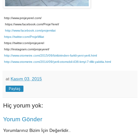
http://www.projeyerel.com/
https://www.facebook.com/ProjeYerel/
http://www.facebook.com/projemilat
https://twitter.com/ProjeMilat
https://twitter.com/projeyerel
http://instagram.com/projeyerel/
http://www.otometre.com/2015/09/biribirinden-farkli-yeni-yerli.html
http://www.otometre.com/2014/09/yerli-otomobil-436-kmyi-7-tllik-yakitla.html
at
Kasım 03, 2015
Paylaş
Hiç yorum yok:
Yorum Gönder
Yorumlarınız Bizim İçin Değerlidir..