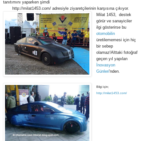
tanıtımını yaparken şimdi
http://milat1453.com/ adresiyle ziyaretçilerinin karşısına çıkıyor.
Milat 1453, destek
görür ve sanayiciler
ilgi gösterirse bu
otomobilin
üretilememesi için hiç
bir sebep
olamaz!Alttaki fotoğraf
geçen yıl yapılan
İnovasyon
Günleri
'nden.
Bilgi için;
http://milat1453.com/