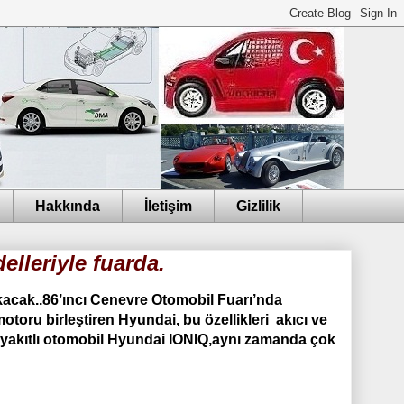
Hakkında
İletişim
Gizlilik
lleriyle fuarda.
ıkacak..86’ıncı Cenevre Otomobil Fuarı’nda
 motoru birleştiren Hyundai, bu özellikleri akıcı ve
f yakıtlı otomobil Hyundai IONIQ,aynı zamanda çok