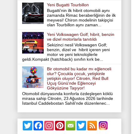
Yeni Bugatti Tourbillon
Bugatti'nin ilk hibrit otomobili aynı
zamanda Rimac beraberliğinin de ilk
meyvesi! Chiron modelinin takipçisi
olan Tourbillon aynı zaman...
Yeni Volkswagen Golf; hibrit, benzin
ve dizel motorlarla tanıtıldı
Sekizinci nesil Volkswagen Golf;
benzin, dizel ve hibrit içeren yeni
motor ve yeni teknolojilerle
geldi.Kompakt (hatchback) sınıfın kırk be...
Bir otomobil bu kadar mı eğlenceli
olur? Çocukla çocuk, yetişkinle
yetişkin oluyor! Citroën, Red Bull
Uçuş Günü'nde Eğlenceyi
Gökyüzüne Taşıyor!
Otomobil dünyasında konforla özdeşleşen köklü
mirasa sahip Citroën, 23 Ağustos 2026 tarihinde
İstanbul Caddebostan Sahili'nde düzenlenec...
T
F
I
P
T
w
a
n
i
w
i
c
s
n
i