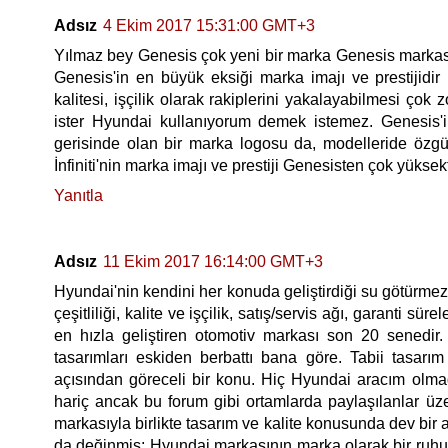
Adsız
4 Ekim 2017 15:31:00 GMT+3
Yılmaz bey Genesis çok yeni bir marka Genesis markasın
Genesis'in en büyük eksiği marka imajı ve prestijidi
kalitesi, işçilik olarak rakiplerini yakalayabilmesi ç
ister Hyundai kullanıyorum demek istemez. Genesis'in 
gerisinde olan bir marka logosu da, modelleride öz
İnfiniti'nin marka imajı ve prestiji Genesisten çok yüksekt
Yanıtla
Adsız
11 Ekim 2017 16:14:00 GMT+3
Hyundai'nin kendini her konuda geliştirdiği su götürmez 
çeşitliliği, kalite ve işçilik, satış/servis ağı, garanti s
en hızla geliştiren otomotiv markası son 20 senedir.
tasarımları eskiden berbattı bana göre. Tabii tasarım 
açısından göreceli bir konu. Hiç Hyundai aracım olm
hariç ancak bu forum gibi ortamlarda paylaşılanlar üze
markasıyla birlikte tasarım ve kalite konusunda dev bir 
da değinmiş; Hyundai markasının marka olarak bir ruhu 