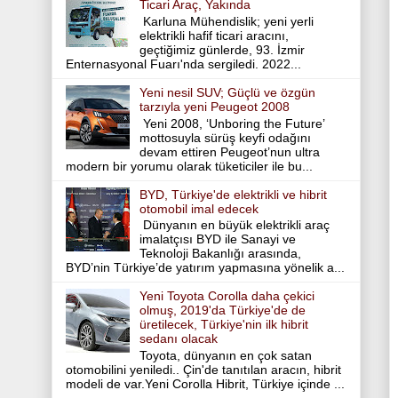
Ticari Araç, Yakında
Karluna Mühendislik; yeni yerli
elektrikli hafif ticari aracını,
geçtiğimiz günlerde, 93. İzmir
Enternasyonal Fuarı'nda sergiledi. 2022...
Yeni nesil SUV; Güçlü ve özgün
tarzıyla yeni Peugeot 2008
Yeni 2008, ‘Unboring the Future’
mottosuyla sürüş keyfi odağını
devam ettiren Peugeot’nun ultra
modern bir yorumu olarak tüketiciler ile bu...
BYD, Türkiye'de elektrikli ve hibrit
otomobil imal edecek
Dünyanın en büyük elektrikli araç
imalatçısı BYD ile Sanayi ve
Teknoloji Bakanlığı arasında,
BYD’nin Türkiye’de yatırım yapmasına yönelik a...
Yeni Toyota Corolla daha çekici
olmuş, 2019'da Türkiye'de de
üretilecek, Türkiye'nin ilk hibrit
sedanı olacak
Toyota, dünyanın en çok satan
otomobilini yeniledi.. Çin'de tanıtılan aracın, hibrit
modeli de var.Yeni Corolla Hibrit, Türkiye içinde ...