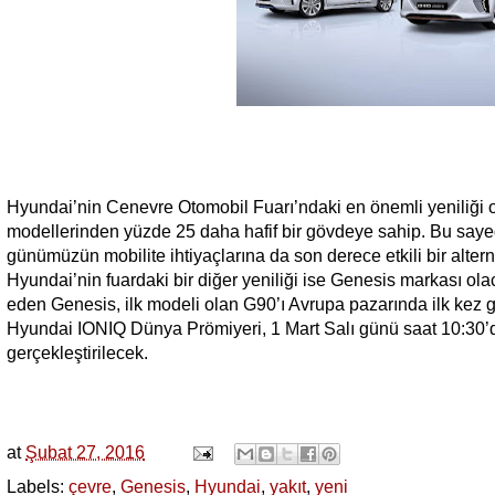
Hyundai’nin Cenevre Otomobil Fuarı’ndaki en önemli yeniliği
modellerinden yüzde 25 daha hafif bir gövdeye sahip. Bu saye
günümüzün mobilite ihtiyaçlarına da son derece etkili bir altern
Hyundai’nin fuardaki bir diğer yeniliği ise Genesis markası ol
eden Genesis, ilk modeli olan G90’ı Avrupa pazarında ilk kez 
Hyundai IONIQ Dünya Prömiyeri, 1 Mart Salı günü saat 10:30’d
gerçekleştirilecek.
at
Şubat 27, 2016
Labels:
çevre
,
Genesis
,
Hyundai
,
yakıt
,
yeni