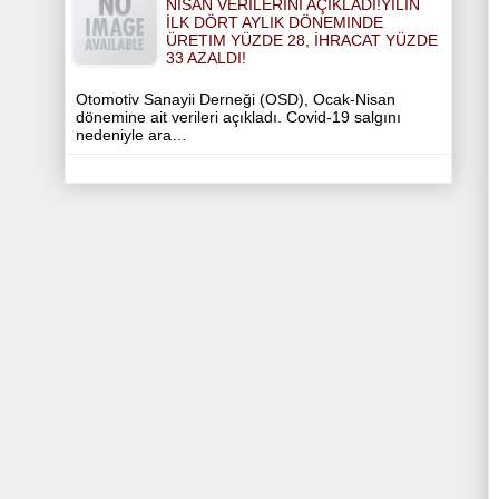
NISAN VERILERINI AÇIKLADI!YILIN
İLK DÖRT AYLIK DÖNEMINDE
ÜRETIM YÜZDE 28, İHRACAT YÜZDE
33 AZALDI!
Otomotiv Sanayii Derneği (OSD), Ocak-Nisan
dönemine ait verileri açıkladı. Covid-19 salgını
nedeniyle ara…