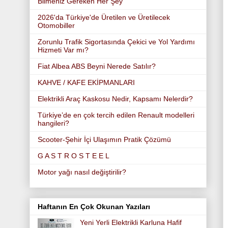
Bilmeniz Gereken Her Şey
2026'da Türkiye'de Üretilen ve Üretilecek
Otomobiller
Zorunlu Trafik Sigortasında Çekici ve Yol Yardımı
Hizmeti Var mı?
Fiat Albea ABS Beyni Nerede Satılır?
KAHVE / KAFE EKİPMANLARI
Elektrikli Araç Kaskosu Nedir, Kapsamı Nelerdir?
Türkiye’de en çok tercih edilen Renault modelleri
hangileri?
Scooter-Şehir İçi Ulaşımın Pratik Çözümü
G A S T R O S T E E L
Motor yağı nasıl değiştirilir?
Haftanın En Çok Okunan Yazıları
Yeni Yerli Elektrikli Karluna Hafif