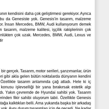
ın kendisini daha çok geliştirmesi gerekiyor. Ayrıca
r bu da Genesiste yok. Genesis'in tasarım, malzeme
ok zor. İnsan Mercedes, BMW, Audi kullanıyorum demek
tasarım, malzeme kalitesi, işçilik rakiplerinin çok
günlükten çok uzak. Mercedes, BMW, Audi, Lexus ve
ir
bir gerçek. Tasarım, motor serileri, şanzımanlar, ürün
üreleri gibi akla gelen bütün noktalarda dünyanın kendini
 Özellikle tasarım anlamında çağ atladı. Hele ki iç
konusu işlevselliği bir yana bırakırsak estetik algı
adı. Yakın çevremde de Hyundai sahibi yok. Tasarım
rinden fikir sahibi oluyorum tabii. Özellikle Genesis
atağa kalktıkları belli. Ama yukarıda başka bir arkadaş
yok. Aynı durum tasarımları için de geçerli. Ne kadar