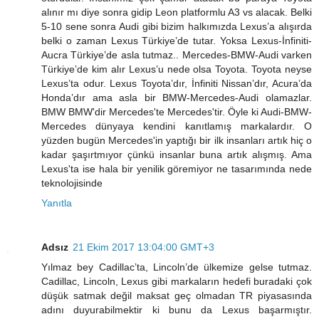
alınır mı diye sonra gidip Leon platformlu A3 vs alacak. Belki
5-10 sene sonra Audi gibi bizim halkımızda Lexus’a alışırda
belki o zaman Lexus Türkiye’de tutar. Yoksa Lexus-İnfiniti-
Aucra Türkiye’de asla tutmaz.. Mercedes-BMW-Audi varken
Türkiye’de kim alır Lexus’u nede olsa Toyota. Toyota neyse
Lexus’ta odur. Lexus Toyota’dır, İnfiniti Nissan’dır, Acura’da
Honda’dır ama asla bir BMW-Mercedes-Audi olamazlar.
BMW BMW'dir Mercedes'te Mercedes'tir. Öyle ki Audi-BMW-
Mercedes dünyaya kendini kanıtlamış markalardır. O
yüzden bugün Mercedes'in yaptığı bir ilk insanları artık hiç o
kadar şaşırtmıyor çünkü insanlar buna artık alışmış. Ama
Lexus'ta ise hala bir yenilik göremiyor ne tasarımında nede
teknolojisinde
Yanıtla
Adsız
21 Ekim 2017 13:04:00 GMT+3
Yılmaz bey Cadillac’ta, Lincoln’de ülkemize gelse tutmaz.
Cadillac, Lincoln, Lexus gibi markaların hedefi buradaki çok
düşük satmak değil maksat geç olmadan TR piyasasında
adını duyurabilmektir ki bunu da Lexus başarmıştır.