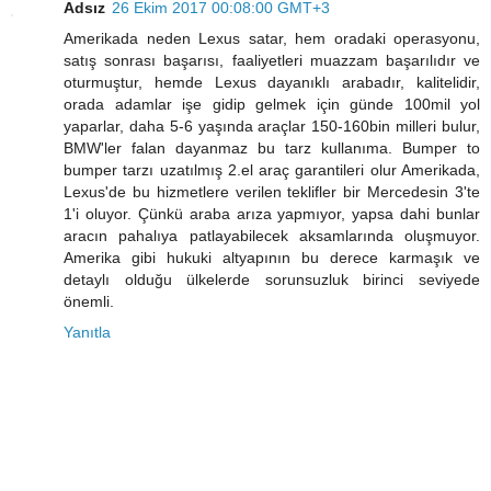
Adsız
26 Ekim 2017 00:08:00 GMT+3
Amerikada neden Lexus satar, hem oradaki operasyonu,
satış sonrası başarısı, faaliyetleri muazzam başarılıdır ve
oturmuştur, hemde Lexus dayanıklı arabadır, kalitelidir,
orada adamlar işe gidip gelmek için günde 100mil yol
yaparlar, daha 5-6 yaşında araçlar 150-160bin milleri bulur,
BMW'ler falan dayanmaz bu tarz kullanıma. Bumper to
bumper tarzı uzatılmış 2.el araç garantileri olur Amerikada,
Lexus'de bu hizmetlere verilen teklifler bir Mercedesin 3'te
1'i oluyor. Çünkü araba arıza yapmıyor, yapsa dahi bunlar
aracın pahalıya patlayabilecek aksamlarında oluşmuyor.
Amerika gibi hukuki altyapının bu derece karmaşık ve
detaylı olduğu ülkelerde sorunsuzluk birinci seviyede
önemli.
Yanıtla