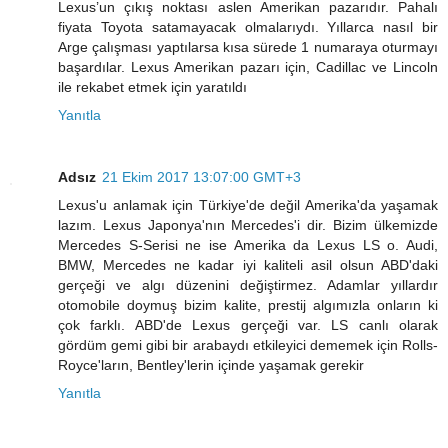
Lexus’un çıkış noktası aslen Amerikan pazarıdır. Pahalı
fiyata Toyota satamayacak olmalarıydı. Yıllarca nasıl bir
Arge çalışması yaptılarsa kısa sürede 1 numaraya oturmayı
başardılar. Lexus Amerikan pazarı için, Cadillac ve Lincoln
ile rekabet etmek için yaratıldı
Yanıtla
Adsız
21 Ekim 2017 13:07:00 GMT+3
Lexus'u anlamak için Türkiye'de değil Amerika'da yaşamak
lazım. Lexus Japonya'nın Mercedes'i dir. Bizim ülkemizde
Mercedes S-Serisi ne ise Amerika da Lexus LS o. Audi,
BMW, Mercedes ne kadar iyi kaliteli asil olsun ABD'daki
gerçeği ve algı düzenini değiştirmez. Adamlar yıllardır
otomobile doymuş bizim kalite, prestij algımızla onların ki
çok farklı. ABD'de Lexus gerçeği var. LS canlı olarak
gördüm gemi gibi bir arabaydı etkileyici dememek için Rolls-
Royce'ların, Bentley'lerin içinde yaşamak gerekir
Yanıtla