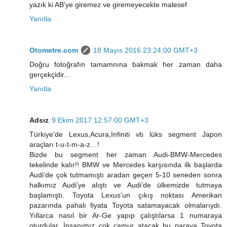
yazık ki AB'ye giremez ve giremeyecekte malesef
Yanıtla
Otometre.com
18 Mayıs 2016 23:24:00 GMT+3
Doğru fotoğrafın tamamnına bakmak her zaman daha
gerçekçidir...
Yanıtla
Adsız
9 Ekim 2017 12:57:00 GMT+3
Türkiye’de Lexus,Acura,Infiniti vb lüks segment Japon
araçları t-u-t-m-a-z…!
Bizde bu segment her zaman Audi-BMW-Mercedes
tekelinde kalır!! BMW ve Mercedes karşısında ilk başlarda
Audi’de çok tutmamıştı aradan geçen 5-10 seneden sonra
halkımız Audi’ye alıştı ve Audi’de ülkemizde tutmaya
başlamıştı. Toyota Lexus’un çıkış noktası Amerikan
pazarında pahalı fiyata Toyota satamayacak olmalarıydı.
Yıllarca nasıl bir Ar-Ge yapıp çalıştılarsa 1 numaraya
oturdular. İnsanımız çok çamur atacak bu paraya Toyota