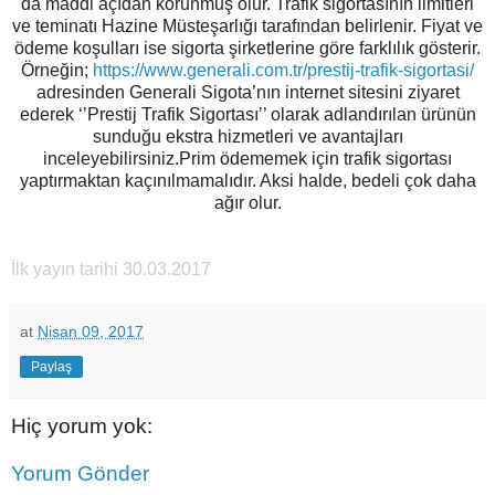
da maddi açıdan korunmuş olur. Trafik sigortasının limitleri
ve teminatı Hazine Müsteşarlığı tarafından belirlenir. Fiyat ve
ödeme koşulları ise sigorta şirketlerine göre farklılık gösterir.
Örneğin;
https://www.generali.com.tr/prestij-trafik-sigortasi/
adresinden Generali Sigota’nın internet sitesini ziyaret
ederek ‘’Prestij Trafik Sigortası’’ olarak adlandırılan ürünün
sunduğu ekstra hizmetleri ve avantajları
inceleyebilirsiniz.Prim ödememek için trafik sigortası
yaptırmaktan kaçınılmamalıdır. Aksi halde, bedeli çok daha
ağır olur.
İlk yayın tarihi 30.03.2017
at
Nisan 09, 2017
Paylaş
Hiç yorum yok:
Yorum Gönder