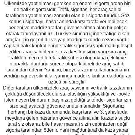
Ülkemizde yaptırılması gereken en önemli sigortalardan biri
de trafik sigortasıdır. Trafik sigortası her araç sahibi
tarafından yaptırılması zorunlu olan bir sigorta türüdür. Söz
konusu sigortayı, hasar anında karşı tarafa verilebilecek
bedeni ve maddi zararları güvence altına alan bir poliçe
olarak tanımlayabiliriz. Türkiye sınırları içinde trafiğe çıkan
araçlar için geçerlidir ve yapılmadığı takdirde cezası vardır.
Yapılan trafik kontrollerinde trafik sigortası yaptırmadığı tespit
edilen araç sahiplerine ceza kesilmesinin yanı sıra araç
trafikten men edilerek trafik şubesi otoparkına çekilir ve
otoparkta durduğu sürece otopark ücreti de araç sahibi
tarafından ödenir. Yani bu, bireye aracını kullanamamanın
verdiği manevi sıkıntılar yanında maddi sıkıntılar da doğuran
üzücü bir süreçtir.
Diğer taraftan ülkemizdeki araç sayısının ve trafik kazalarının
çokluğu düşünülecek olursa, olasılığın yüksekliği ve -böyle
istenmeyen bir durum başınıza geldiği takdirde- sigortanızın
size sağlayacağı güvence unutulmamalıdır. Sigortanız,
herhangi bir kaza durumunda karşı taraf ve 3. şahıslarda
meydana gelen hasarları güvence altına alır. Kazada suçlu
taraf siz olsanız bile hasar masrafı sizin cebinizden değil
sigorta tarafından ödenir. Yani mağdur taraf da kaza yapan