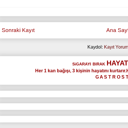
Sonraki Kayıt
Ana Say
Kaydol:
Kayıt Yorum
HAYAT
SiGARAYI
BIRAK
Her 1 kan bağışı, 3 kişinin hayatını kurtarır
G A S T R O S 