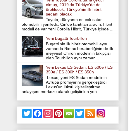
Yeni Toyota Corolla daha çekici
olmuş, 2019'da Türkiye'de de
üretilecek, Türkiye'nin ilk hibrit
sedanı olacak
Toyota, dünyanın en çok satan
otomobilini yeniledi.. Çin'de tanıtılan aracın, hibrit
modeli de var.Yeni Corolla Hibrit, Türkiye içinde ...
Yeni Bugatti Tourbillon
Bugatti'nin ilk hibrit otomobili aynı
zamanda Rimac beraberliğinin de ilk
meyvesi! Chiron modelinin takipçisi
olan Tourbillon aynı zaman...
Yeni Lexus ES Sedan; ES 500e / ES
350e / ES 300h / ES 350h
Lexus, yeni ES Sedan modelinin
Avrupa prömiyerini gerçekleştirdi.
Lexus’un lüksü kişiselleştirme
anlayışını merkeze alarak geliştirilen yen...
T
F
I
P
T
w
a
n
i
w
i
c
s
n
i
t
e
t
t
t
t
b
a
e
t