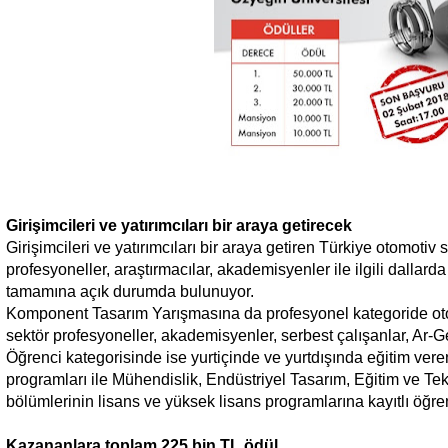
Girişimcileri ve yatırımcıları bir araya getirecek
Girişimcileri ve yatırımcıları bir araya getiren Türkiye otomoti
profesyoneller, araştırmacılar, akademisyenler ile ilgili dallard
tamamına açık durumda bulunuyor.
Komponent Tasarım Yarışmasına da profesyonel kategoride ot
sektör profesyoneller, akademisyenler, serbest çalışanlar, Ar-Ge
Öğrenci kategorisinde ise yurtiçinde ve yurtdışında eğitim veren o
programları ile Mühendislik, Endüstriyel Tasarım, Eğitim ve Tekno
bölümlerinin lisans ve yüksek lisans programlarına kayıtlı öğrenc
Kazananlara toplam 225 bin TL ödül