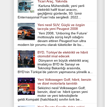
Ticari Araç, Yakında
Karluna Mühendislik; yeni yerli
elektrikli hafif ticari aracını,
geçtiğimiz günlerde, 93. İzmir
Enternasyonal Fuarı'nda sergiledi. 2022...
Yeni nesil SUV; Güçlü ve özgün
tarzıyla yeni Peugeot 2008
Yeni 2008, ‘Unboring the Future’
mottosuyla sürüş keyfi odağını
devam ettiren Peugeot’nun ultra
modern bir yorumu olarak tüketiciler ile bu...
BYD, Türkiye'de elektrikli ve hibrit
otomobil imal edecek
Dünyanın en büyük elektrikli araç
imalatçısı BYD ile Sanayi ve
Teknoloji Bakanlığı arasında,
BYD’nin Türkiye’de yatırım yapmasına yönelik a...
Yeni Volkswagen Golf; hibrit, benzin
ve dizel motorlarla tanıtıldı
Sekizinci nesil Volkswagen Golf;
benzin, dizel ve hibrit içeren yeni
motor ve yeni teknolojilerle
geldi.Kompakt (hatchback) sınıfın kırk be...