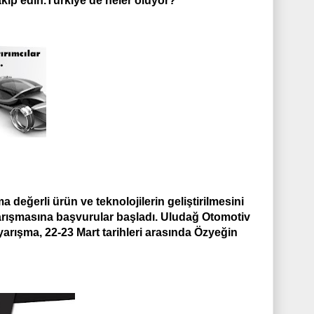
akip edin.Türkiye'de neler oluyor?
a değerli ürün ve teknolojilerin geliştirilmesini
rışmasına başvurular başladı. Uludağ Otomotiv
 yarışma, 22-23 Mart tarihleri arasında Özyeğin