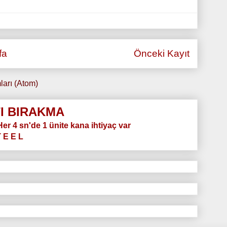
fa
Önceki Kayıt
ları (Atom)
I BIRAKMA
.Her 4 sn'de 1 ünite kana ihtiyaç var
T E E L