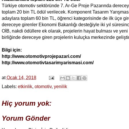
Türkiye otomotiv sektöründe 7. Ar-Ge Proje Pazarında derecey
toplam 20 bin TL ödül verilecek. Komponent Tasarım Yarışmasın
adaylara toplam 60 bin TL, öğrenci kategorisinde de ilk üçe gir
dereceye girenler Ekonomi Bakanlığı desteğiyle iki yıl süresi
OİB, nakdi ödüllere ek olarak, projelerin hayat bulması ve yeni 
birliğinde dereceye giren projelerin kuluçka merkezinde gelişt
Bilgi için:
http://www.otomotivprojepazari.com/
http://www.otomotivtasarimyarismasi.com/
at
Ocak 14, 2018
Labels:
etkinlik
,
otomotiv
,
yenilik
Hiç yorum yok:
Yorum Gönder