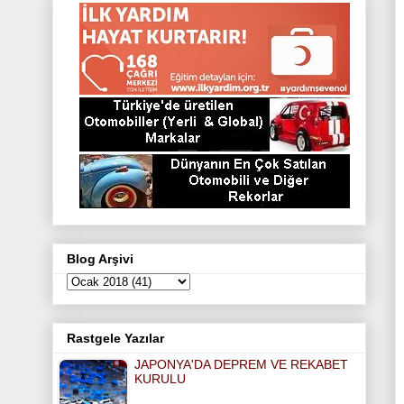
e
o
g
r
e
r
o
r
e
r
k
a
s
m
t
Blog Arşivi
Rastgele Yazılar
JAPONYA'DA DEPREM VE REKABET
KURULU