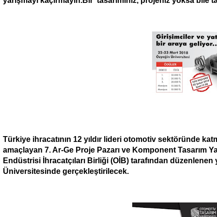
yarışmayı kaçırmayın.Bir tasarımınız, projeniz yoksa bile t
Türkiye ihracatının 12 yıldır lideri otomotiv sektöründe katm
amaçlayan 7. Ar-Ge Proje Pazarı ve Komponent Tasarım Ya
Endüstrisi İhracatçıları Birliği (OİB) tarafından düzenlenen
Üniversitesinde gerçekleştirilecek.