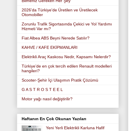
Bilmeniz Gereken Her Şey
2026'da Türkiye'de Üretilen ve Üretilecek
Otomobiller
Zorunlu Trafik Sigortasında Çekici ve Yol Yardımı
Hizmeti Var mı?
Fiat Albea ABS Beyni Nerede Satılır?
KAHVE / KAFE EKİPMANLARI
Elektrikli Araç Kaskosu Nedir, Kapsamı Nelerdir?
Türkiye’de en çok tercih edilen Renault modelleri
hangileri?
Scooter-Şehir İçi Ulaşımın Pratik Çözümü
G A S T R O S T E E L
Motor yağı nasıl değiştirilir?
Haftanın En Çok Okunan Yazıları
Yeni Yerli Elektrikli Karluna Hafif