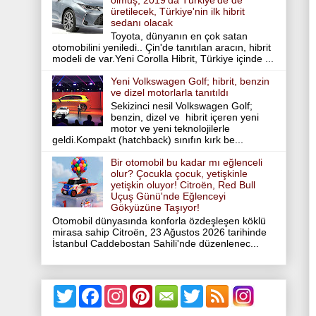
olmuş, 2019'da Türkiye'de de
üretilecek, Türkiye'nin ilk hibrit
sedanı olacak
Toyota, dünyanın en çok satan
otomobilini yeniledi.. Çin'de tanıtılan aracın, hibrit
modeli de var.Yeni Corolla Hibrit, Türkiye içinde ...
Yeni Volkswagen Golf; hibrit, benzin
ve dizel motorlarla tanıtıldı
Sekizinci nesil Volkswagen Golf;
benzin, dizel ve hibrit içeren yeni
motor ve yeni teknolojilerle
geldi.Kompakt (hatchback) sınıfın kırk be...
Bir otomobil bu kadar mı eğlenceli
olur? Çocukla çocuk, yetişkinle
yetişkin oluyor! Citroën, Red Bull
Uçuş Günü'nde Eğlenceyi
Gökyüzüne Taşıyor!
Otomobil dünyasında konforla özdeşleşen köklü
mirasa sahip Citroën, 23 Ağustos 2026 tarihinde
İstanbul Caddebostan Sahili'nde düzenlenec...
T
F
I
P
T
w
a
n
i
w
i
c
s
n
i