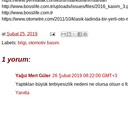
https://www.yenisafak.com/kurumsal/kullanimsartlari
http://www.bosslife.com.tr/uploads/issues/files/2016_kasim_3.p
http://www.bosslife.com.tr
https://www.otometre.com/2011/10/klasik-tadinda-bir-yerli-oto-
at
Şubat 25, 2019
Labels:
bilgi
,
otomotiv basını
1 yorum:
Yağız Mert Güler
26 Şubat 2019 08:22:00 GMT+3
Yaptıkları büyük terbiyesizlik nedeni ne olursa olsun o fo
Yanıtla