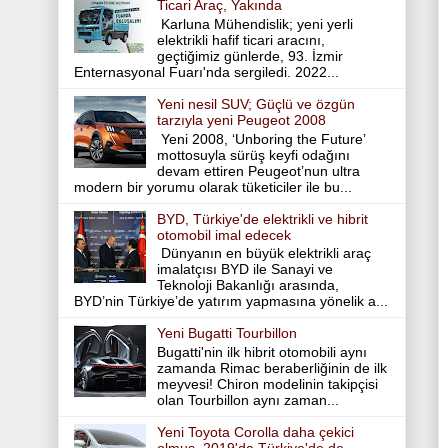
Ticari Araç, Yakında
Karluna Mühendislik; yeni yerli
elektrikli hafif ticari aracını,
geçtiğimiz günlerde, 93. İzmir
Enternasyonal Fuarı'nda sergiledi. 2022...
Yeni nesil SUV; Güçlü ve özgün
tarzıyla yeni Peugeot 2008
Yeni 2008, ‘Unboring the Future’
mottosuyla sürüş keyfi odağını
devam ettiren Peugeot’nun ultra
modern bir yorumu olarak tüketiciler ile bu...
BYD, Türkiye'de elektrikli ve hibrit
otomobil imal edecek
Dünyanın en büyük elektrikli araç
imalatçısı BYD ile Sanayi ve
Teknoloji Bakanlığı arasında,
BYD’nin Türkiye’de yatırım yapmasına yönelik a...
Yeni Bugatti Tourbillon
Bugatti'nin ilk hibrit otomobili aynı
zamanda Rimac beraberliğinin de ilk
meyvesi! Chiron modelinin takipçisi
olan Tourbillon aynı zaman...
Yeni Toyota Corolla daha çekici