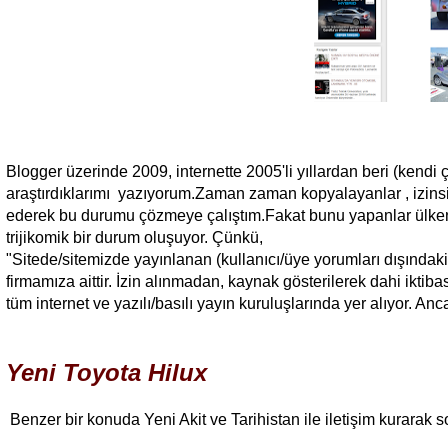
Blogger üzerinde 2009, internette 2005'li yıllardan beri (kendi ç
araştırdıklarımı yazıyorum.Zaman zaman kopyalayanlar , izinsiz
ederek bu durumu çözmeye çalıştım.Fakat bunu yapanlar ülkeni
trijikomik bir durum oluşuyor. Çünkü,
"Sitede/sitemizde yayınlanan (kullanıcı/üye yorumları dışındaki) 
firmamıza aittir. İzin alınmadan, kaynak gösterilerek dahi ikti
tüm internet ve yazılı/basılı yayın kuruluşlarında yer alıyor. An
Yeni Toyota Hilux
Benzer bir konuda Yeni Akit ve Tarihistan ile iletişim kurarak