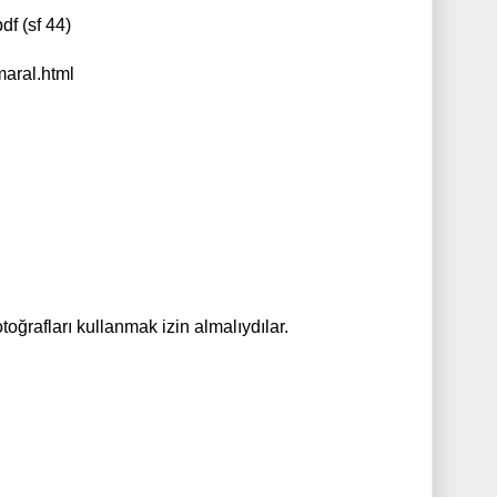
df (sf 44)
maral.html
toğrafları kullanmak izin almalıydılar.