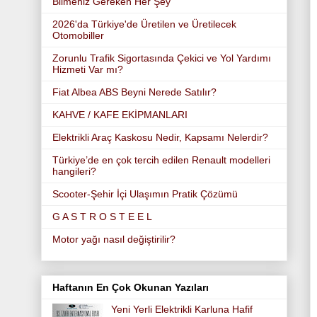
Bilmeniz Gereken Her Şey
2026'da Türkiye'de Üretilen ve Üretilecek
Otomobiller
Zorunlu Trafik Sigortasında Çekici ve Yol Yardımı
Hizmeti Var mı?
Fiat Albea ABS Beyni Nerede Satılır?
KAHVE / KAFE EKİPMANLARI
Elektrikli Araç Kaskosu Nedir, Kapsamı Nelerdir?
Türkiye’de en çok tercih edilen Renault modelleri
hangileri?
Scooter-Şehir İçi Ulaşımın Pratik Çözümü
G A S T R O S T E E L
Motor yağı nasıl değiştirilir?
Haftanın En Çok Okunan Yazıları
Yeni Yerli Elektrikli Karluna Hafif