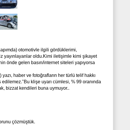
apımda) otomotivle ilgili gördüklerimi,
 yayınlayanlar oldu.Kimi iletişimle kimi şikayet
n önde gelen basın/internet siteleri yapıyorsa
yazı, haber ve fotoğrafların her türlü telif hakkı
bas edilemez."Bu klişe uyarı cümlesi, % 99 oranında
cak, bizzat kendileri buna uymuyor..
 sorunu çözmüştük.