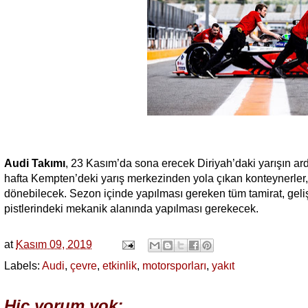
Audi Takımı
, 23 Kasım’da sona erecek Diriyah’daki yarışın ar
hafta Kempten’deki yarış merkezinden yola çıkan konteynerler
dönebilecek. Sezon içinde yapılması gereken tüm tamirat, gelişt
pistlerindeki mekanik alanında yapılması gerekecek.
at
Kasım 09, 2019
Labels:
Audi
,
çevre
,
etkinlik
,
motorsporları
,
yakıt
Hiç yorum yok: