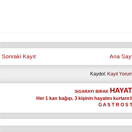
Sonraki Kayıt
Ana Say
Kaydol:
Kayıt Yorum
HAYAT
SiGARAYI
BIRAK
Her 1 kan bağışı, 3 kişinin hayatını kurtarır
G A S T R O S 