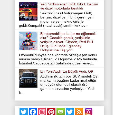
Yeni Volkswagen Golf; hibrit, benzin
ve dizel motorlarla tanıtıldı
Sekizinci nesil Volkswagen Golf;
benzin, dizel ve hibrit içeren yeni
motor ve yeni teknolojilerle
geldi.Kompakt (hatchback) sınıfın kırk be...
Bir otomobil bu kadar mı eğlenceli
olur? Çocukla çocuk, yetişkinle
yetişkin oluyor! Citroën, Red Bull
Uçuş Günü'nde Eğlenceyi
Gökyüzüne Taşıyor!
Otomobil dünyasında konforla özdeşleşen köklü
mirasa sahip Citroën, 23 Ağustos 2026 tarihinde
İstanbul Caddebostan Sahili'nde düzenlenec...
En Yeni Audi, En Büyük Audi; Q9
Audi'nin ilk tam boy SUV modeli Q9,
markanın bugüne kadar imal ettiği
en büyük otomobil olarak ürün
gamının zirvesine yerleşiyor. Yedi
k...
T
F
I
P
T
w
a
n
i
w