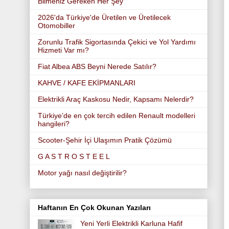
Bilmeniz Gereken Her Şey
2026'da Türkiye'de Üretilen ve Üretilecek
Otomobiller
Zorunlu Trafik Sigortasında Çekici ve Yol Yardımı
Hizmeti Var mı?
Fiat Albea ABS Beyni Nerede Satılır?
KAHVE / KAFE EKİPMANLARI
Elektrikli Araç Kaskosu Nedir, Kapsamı Nelerdir?
Türkiye’de en çok tercih edilen Renault modelleri
hangileri?
Scooter-Şehir İçi Ulaşımın Pratik Çözümü
G A S T R O S T E E L
Motor yağı nasıl değiştirilir?
Haftanın En Çok Okunan Yazıları
Yeni Yerli Elektrikli Karluna Hafif