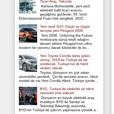
Ticari Araç, Yakında
Karluna Mühendislik; yeni yerli
elektrikli hafif ticari aracını,
geçtiğimiz günlerde, 93. İzmir
Enternasyonal Fuarı'nda sergiledi. 2022...
Yeni nesil SUV; Güçlü ve özgün
tarzıyla yeni Peugeot 2008
Yeni 2008, ‘Unboring the Future’
mottosuyla sürüş keyfi odağını
devam ettiren Peugeot’nun ultra
modern bir yorumu olarak tüketiciler ile bu...
Yeni Toyota Corolla daha çekici
olmuş, 2019'da Türkiye'de de
üretilecek, Türkiye'nin ilk hibrit
sedanı olacak
Toyota, dünyanın en çok satan
otomobilini yeniledi.. Çin'de tanıtılan aracın, hibrit
modeli de var.Yeni Corolla Hibrit, Türkiye içinde ...
BYD, Türkiye'de elektrikli ve hibrit
otomobil imal edecek
Dünyanın en büyük elektrikli araç
imalatçısı BYD ile Sanayi ve
Teknoloji Bakanlığı arasında,
BYD’nin Türkiye’de yatırım yapmasına yönelik a...