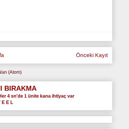
fa
Önceki Kayıt
ları (Atom)
I BIRAKMA
.Her 4 sn'de 1 ünite kana ihtiyaç var
T E E L