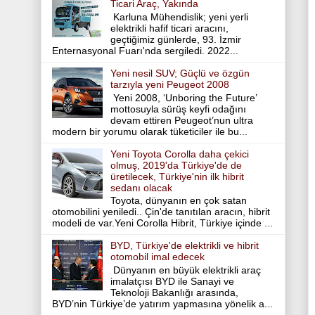
Ticari Araç, Yakında
Karluna Mühendislik; yeni yerli
elektrikli hafif ticari aracını,
geçtiğimiz günlerde, 93. İzmir
Enternasyonal Fuarı'nda sergiledi. 2022...
Yeni nesil SUV; Güçlü ve özgün
tarzıyla yeni Peugeot 2008
Yeni 2008, ‘Unboring the Future’
mottosuyla sürüş keyfi odağını
devam ettiren Peugeot’nun ultra
modern bir yorumu olarak tüketiciler ile bu...
Yeni Toyota Corolla daha çekici
olmuş, 2019'da Türkiye'de de
üretilecek, Türkiye'nin ilk hibrit
sedanı olacak
Toyota, dünyanın en çok satan
otomobilini yeniledi.. Çin'de tanıtılan aracın, hibrit
modeli de var.Yeni Corolla Hibrit, Türkiye içinde ...
BYD, Türkiye'de elektrikli ve hibrit
otomobil imal edecek
Dünyanın en büyük elektrikli araç
imalatçısı BYD ile Sanayi ve
Teknoloji Bakanlığı arasında,
BYD’nin Türkiye’de yatırım yapmasına yönelik a...