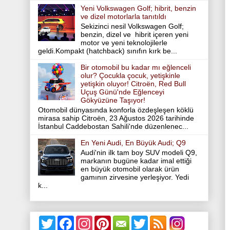
Yeni Volkswagen Golf; hibrit, benzin
ve dizel motorlarla tanıtıldı
Sekizinci nesil Volkswagen Golf;
benzin, dizel ve hibrit içeren yeni
motor ve yeni teknolojilerle
geldi.Kompakt (hatchback) sınıfın kırk be...
Bir otomobil bu kadar mı eğlenceli
olur? Çocukla çocuk, yetişkinle
yetişkin oluyor! Citroën, Red Bull
Uçuş Günü'nde Eğlenceyi
Gökyüzüne Taşıyor!
Otomobil dünyasında konforla özdeşleşen köklü
mirasa sahip Citroën, 23 Ağustos 2026 tarihinde
İstanbul Caddebostan Sahili'nde düzenlenec...
En Yeni Audi, En Büyük Audi; Q9
Audi'nin ilk tam boy SUV modeli Q9,
markanın bugüne kadar imal ettiği
en büyük otomobil olarak ürün
gamının zirvesine yerleşiyor. Yedi
k...
T
F
I
P
T
w
a
n
i
w