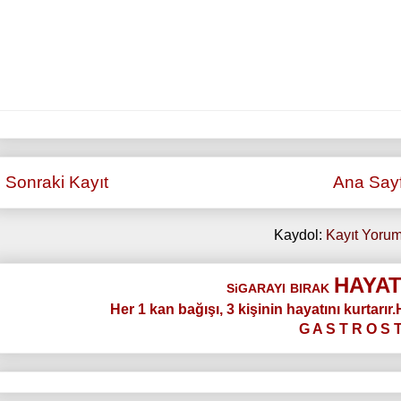
Sonraki Kayıt
Ana Say
Kaydol:
Kayıt Yorum
HAYAT
SiGARAYI
BIRAK
Her 1 kan bağışı, 3 kişinin hayatını kurtarır
G A S T R O S 