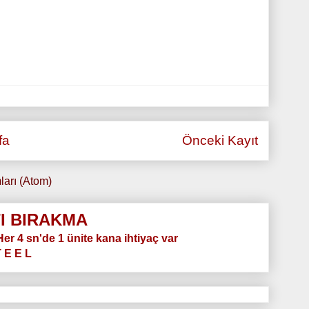
fa
Önceki Kayıt
ları (Atom)
I BIRAKMA
.Her 4 sn'de 1 ünite kana ihtiyaç var
T E E L