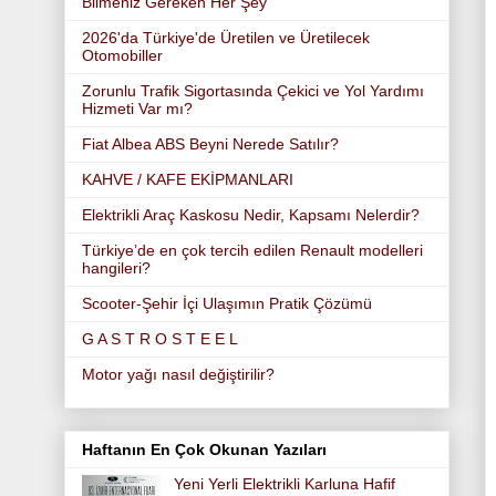
Bilmeniz Gereken Her Şey
2026'da Türkiye'de Üretilen ve Üretilecek
Otomobiller
Zorunlu Trafik Sigortasında Çekici ve Yol Yardımı
Hizmeti Var mı?
Fiat Albea ABS Beyni Nerede Satılır?
KAHVE / KAFE EKİPMANLARI
Elektrikli Araç Kaskosu Nedir, Kapsamı Nelerdir?
Türkiye’de en çok tercih edilen Renault modelleri
hangileri?
Scooter-Şehir İçi Ulaşımın Pratik Çözümü
G A S T R O S T E E L
Motor yağı nasıl değiştirilir?
Haftanın En Çok Okunan Yazıları
Yeni Yerli Elektrikli Karluna Hafif