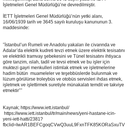
İşletmeleri Genel Müdürlüğü’ne devredilmiştir.
İETT İşletmeleri Genel Müdürlüğü’nün yetki alanı,
16/06/1939 tarih ve 3645 sayılı kuruluşu kanununun 3.
maddesinde:
"İstanbul’un Rumeli ve Anadolu yakaları ile civarında ve
Adalar’da elektrik kudreti tevzi etmek üzere elektrik tesisatını
ve elektrikli tramvay şebekesini ve Tünel tesisatını ihtiyaca
göre tanzim, ıslah, tadil ve tevsi etmek ve bu işler için
muktezi gayri menkulleri istimlak etmek ve işletmelerine
hadim bütün muameleler ve teşebbüslerde bulunmak ve
lüzum görülürse troleybüs ve otobüs servisleri ihdas etmek,
işletmek ve işlettirmek suretiyle münakalatı temdit ve takviye
etmektir""
Kaynak; https://www.iett.istanbul/
https://www.iett.istanbul/tr/main/news/yeni-hastane-icin-
yeni-iett-hatti/2381?
fbclid=IwAR1BEFCgoqCVwQ3uuL9FxnTFK85KORaSxuTV