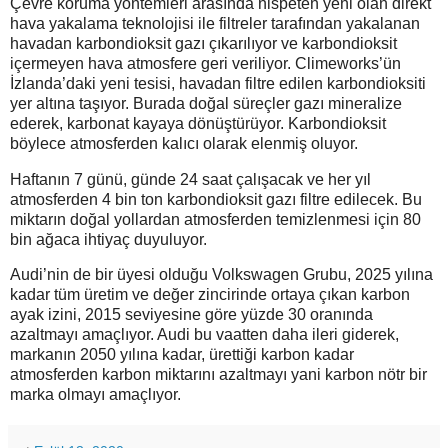
Çevre koruma yöntemleri arasında nispeten yeni olan direkt
hava yakalama teknolojisi ile filtreler tarafından yakalanan
havadan karbondioksit gazı çıkarılıyor ve karbondioksit
içermeyen hava atmosfere geri veriliyor. Climeworks’ün
İzlanda’daki yeni tesisi, havadan filtre edilen karbondioksiti
yer altına taşıyor. Burada doğal süreçler gazı mineralize
ederek, karbonat kayaya dönüştürüyor. Karbondioksit
böylece atmosferden kalıcı olarak elenmiş oluyor.
Haftanın 7 günü, günde 24 saat çalışacak ve her yıl
atmosferden 4 bin ton karbondioksit gazı filtre edilecek. Bu
miktarın doğal yollardan atmosferden temizlenmesi için 80
bin ağaca ihtiyaç duyuluyor.
Audi’nin de bir üyesi olduğu Volkswagen Grubu, 2025 yılına
kadar tüm üretim ve değer zincirinde ortaya çıkan karbon
ayak izini, 2015 seviyesine göre yüzde 30 oranında
azaltmayı amaçlıyor. Audi bu vaatten daha ileri giderek,
markanın 2050 yılına kadar, ürettiği karbon kadar
atmosferden karbon miktarını azaltmayı yani karbon nötr bir
marka olmayı amaçlıyor.