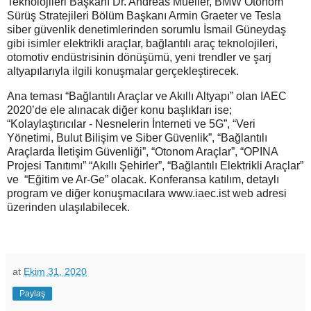
Teknolojileri Başkanı Dr. Andreas Mueller, BMW Otonom
Sürüş Stratejileri Bölüm Başkanı Armin Graeter ve Tesla
siber güvenlik denetimlerinden sorumlu İsmail Güneydaş
gibi isimler elektrikli araçlar, bağlantılı araç teknolojileri,
otomotiv endüstrisinin dönüşümü, yeni trendler ve şarj
altyapılarıyla ilgili konuşmalar gerçekleştirecek.
Ana teması “Bağlantılı Araçlar ve Akıllı Altyapı” olan IAEC
2020’de ele alınacak diğer konu başlıkları ise;
“Kolaylaştırıcılar - Nesnelerin İnterneti ve 5G”, “Veri
Yönetimi, Bulut Bilişim ve Siber Güvenlik”, “Bağlantılı
Araçlarda İletişim Güvenliği”, “Otonom Araçlar”, “OPINA
Projesi Tanıtımı” “Akıllı Şehirler”, “Bağlantılı Elektrikli Araçlar”
ve “Eğitim ve Ar-Ge” olacak. Konferansa katılım, detaylı
program ve diğer konuşmacılara www.iaec.ist web adresi
üzerinden ulaşılabilecek.
at
Ekim 31, 2020
Paylaş