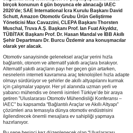
birçok konunun 4 gün boyunca ele alınacağı IAEC
2020’de; SAE International İcra Kurulu Başkanı David
Schutt, Amazon Otomotiv Grubu Ürün Geliştirme
Yöneticisi Max Cavazzini, CLEPA Başkanı Thorsten
Muschal, Truva A.Ş. Başkanı Prof. Ian Fuat Akyıldız,
TÜBİTAK Başkanı Prof. Dr. Hasan Mandal ve İBB Akıllı
Şehir Departmanı Dr. Burcu Özdemir ana konuşmacılar
olarak yer alacak.
Otomotiv sanayisinde geleneksel araçlar yerini hızla
bağlantılı, otonom ve alternatif yakıtlı araçlara bırakıyor.
Alternatif yakıtlı araçların payı her geçen gün artarken,
nesnelerin interneti kavramına araç teknolojileri hızla adapte
olmayı sürdürüyor ve şehirler de akıllı altyapılarını kurmak
için çalışmalar yapıyor. Her yıl alanında uzman yerli ve
yabancı mühendis ve önemli isimleri Türkiye’de bir araya
getiren ‟Uluslararası Otomotiv Mühendisliği Konferansı –
IAEC” bu kapsamda “Bağlantılı Araçlar ve Akıllı Altyapı”
çözümleri ana temasıyla dünya otomotiv endüstrisini
ilgilendirecek önemli mesajlara ev sahipliği yapmaya
hazırlanıyor.
Bu sene beşinci kez düzenlenecek olan “Uluslararası