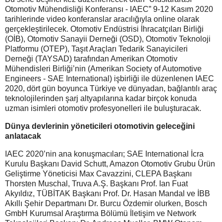
Otomotiv Mühendisliği Konferansı - IAEC” 9-12 Kasım 2020
tarihlerinde video konferanslar aracılığıyla online olarak
gerçekleştirilecek. Otomotiv Endüstrisi İhracatçıları Birliği
(OİB), Otomotiv Sanayii Derneği (OSD), Otomotiv Teknoloji
Platformu (OTEP), Taşıt Araçları Tedarik Sanayicileri
Derneği (TAYSAD) tarafından Amerikan Otomotiv
Mühendisleri Birliği’nin (Amerikan Society of Automotive
Engineers - SAE International) işbirliği ile düzenlenen IAEC
2020, dört gün boyunca Türkiye ve dünyadan, bağlantılı araç
teknolojilerinden şarj altyapılarına kadar birçok konuda
uzman isimleri otomotiv profesyonelleri ile buluşturacak.
Dünya devlerinin yöneticileri otomotivin geleceğini
anlatacak
IAEC 2020’nin ana konuşmacıları; SAE International İcra
Kurulu Başkanı David Schutt, Amazon Otomotiv Grubu Ürün
Geliştirme Yöneticisi Max Cavazzini, CLEPA Başkanı
Thorsten Muschal, Truva A.Ş. Başkanı Prof. Ian Fuat
Akyıldız, TÜBİTAK Başkanı Prof. Dr. Hasan Mandal ve İBB
Akıllı Şehir Departmanı Dr. Burcu Özdemir olurken, Bosch
GmbH Kurumsal Araştırma Bölümü İletişim ve Network