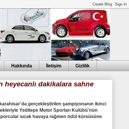
Hakkında
İletişim
Gizlilik
n heyecanlı dakikalara sahne
karahisar’da gerçekleştirilen şampiyonanın ikinci
ekleriyle
Yeditepe Motor Sporları Kulübü’nün
 sporcular sıcak havaya rağmen ödül kürsüsüne