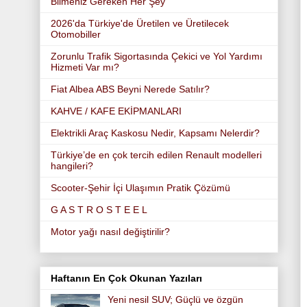
Bilmeniz Gereken Her Şey
2026'da Türkiye'de Üretilen ve Üretilecek
Otomobiller
Zorunlu Trafik Sigortasında Çekici ve Yol Yardımı
Hizmeti Var mı?
Fiat Albea ABS Beyni Nerede Satılır?
KAHVE / KAFE EKİPMANLARI
Elektrikli Araç Kaskosu Nedir, Kapsamı Nelerdir?
Türkiye’de en çok tercih edilen Renault modelleri
hangileri?
Scooter-Şehir İçi Ulaşımın Pratik Çözümü
G A S T R O S T E E L
Motor yağı nasıl değiştirilir?
Haftanın En Çok Okunan Yazıları
Yeni nesil SUV; Güçlü ve özgün