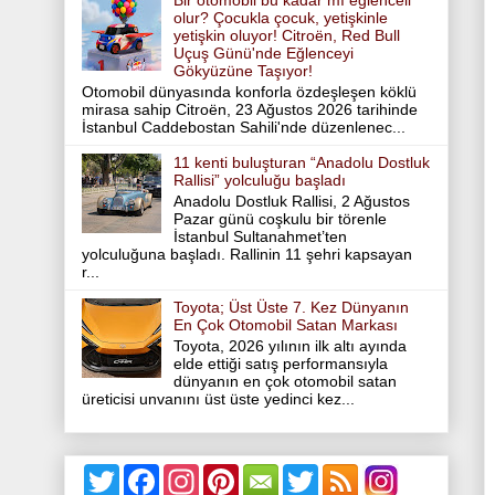
Bir otomobil bu kadar mı eğlenceli
olur? Çocukla çocuk, yetişkinle
yetişkin oluyor! Citroën, Red Bull
Uçuş Günü'nde Eğlenceyi
Gökyüzüne Taşıyor!
Otomobil dünyasında konforla özdeşleşen köklü
mirasa sahip Citroën, 23 Ağustos 2026 tarihinde
İstanbul Caddebostan Sahili'nde düzenlenec...
11 kenti buluşturan “Anadolu Dostluk
Rallisi” yolculuğu başladı
Anadolu Dostluk Rallisi, 2 Ağustos
Pazar günü coşkulu bir törenle
İstanbul Sultanahmet’ten
yolculuğuna başladı. Rallinin 11 şehri kapsayan
r...
Toyota; Üst Üste 7. Kez Dünyanın
En Çok Otomobil Satan Markası
Toyota, 2026 yılının ilk altı ayında
elde ettiği satış performansıyla
dünyanın en çok otomobil satan
üreticisi unvanını üst üste yedinci kez...
T
F
I
P
T
w
a
n
i
w