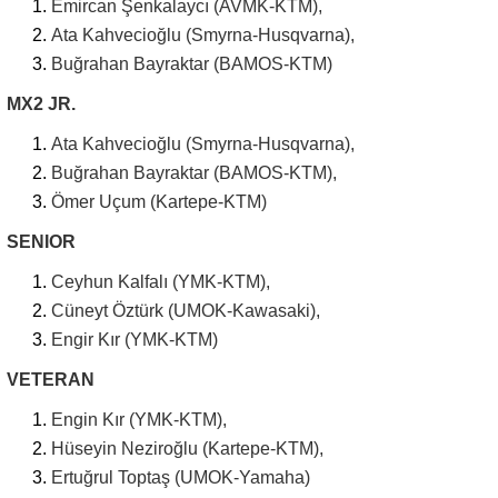
Emircan Şenkalaycı (AVMK-KTM),
Ata Kahvecioğlu (Smyrna-Husqvarna),
Buğrahan Bayraktar (BAMOS-KTM)
MX2 JR.
Ata Kahvecioğlu (Smyrna-Husqvarna),
Buğrahan Bayraktar (BAMOS-KTM),
Ömer Uçum (Kartepe-KTM)
SENIOR
Ceyhun Kalfalı (YMK-KTM),
Cüneyt Öztürk (UMOK-Kawasaki),
Engir Kır (YMK-KTM)
VETERAN
Engin Kır (YMK-KTM),
Hüseyin Neziroğlu (Kartepe-KTM),
Ertuğrul Toptaş (UMOK-Yamaha)