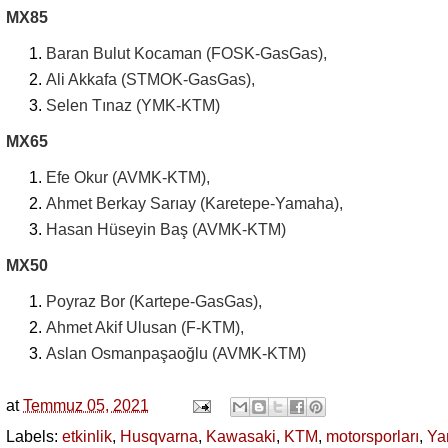
MX85
Baran Bulut Kocaman (FOSK-GasGas),
Ali Akkafa (STMOK-GasGas),
Selen Tınaz (YMK-KTM)
MX65
Efe Okur (AVMK-KTM),
Ahmet Berkay Sarıay (Karetepe-Yamaha),
Hasan Hüseyin Baş (AVMK-KTM)
MX50
Poyraz Bor (Kartepe-GasGas),
Ahmet Akif Ulusan (F-KTM),
Aslan Osmanpaşaoğlu (AVMK-KTM)
at
Temmuz 05, 2021
Labels:
etkinlik
,
Husqvarna
,
Kawasaki
,
KTM
,
motorsporları
,
Ya