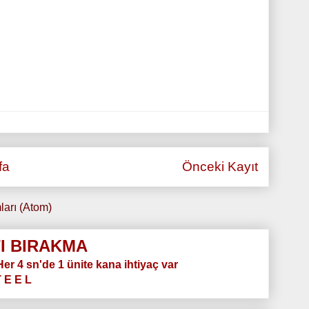
fa
Önceki Kayıt
ları (Atom)
I BIRAKMA
.Her 4 sn'de 1 ünite kana ihtiyaç var
T E E L