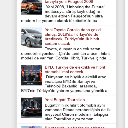
tarzıyla yeni Peugeot 2008
Yeni 2008, ‘Unboring the Future’
mottosuyla sürüş keyfi odağını
devam ettiren Peugeot’nun ultra
modern bir yorumu olarak tüketiciler ile bu...
Yeni Toyota Corolla daha çekici
olmuş, 2019'da Türkiye'de de
üretilecek, Türkiye'nin ilk hibrit
sedanı olacak
Toyota, dünyanın en çok satan
otomobilini yeniledi.. Çin'de tanıtılan aracın, hibrit
modeli de var.Yeni Corolla Hibrit, Türkiye içinde ...
BYD, Türkiye'de elektrikli ve hibrit
otomobil imal edecek
Dünyanın en büyük elektrikli araç
imalatçısı BYD ile Sanayi ve
Teknoloji Bakanlığı arasında,
BYD’nin Türkiye’de yatırım yapmasına yönelik a...
Yeni Bugatti Tourbillon
Bugatti'nin ilk hibrit otomobili aynı
zamanda Rimac beraberliğinin de ilk
meyvesi! Chiron modelinin takipçisi
olan Tourbillon aynı zaman...