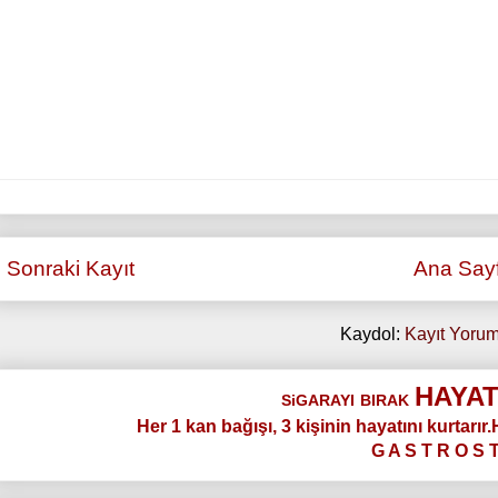
Sonraki Kayıt
Ana Say
Kaydol:
Kayıt Yorum
HAYAT
SiGARAYI
BIRAK
Her 1 kan bağışı, 3 kişinin hayatını kurtarır
G A S T R O S 